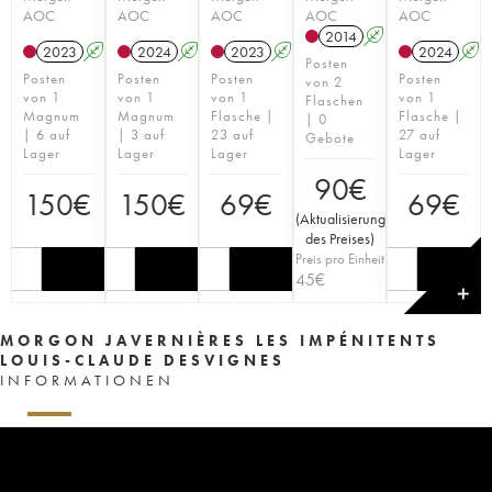
AOC
AOC
AOC
AOC
AOC
2014
A
2023
A
2024
A
2023
A
2024
A
Posten
Posten
Posten
Posten
Posten
von 2
von 1
von 1
von 1
von 1
Flaschen
Magnum
Magnum
Flasche |
Flasche |
| 0
| 6 auf
| 3 auf
23 auf
27 auf
Gebote
Lager
Lager
Lager
Lager
90
€
150
€
150
€
69
€
69
€
(
Aktualisierung
des Preises
)
Preis pro Einheit
45
€
✕
MORGON JAVERNIÈRES LES IMPÉNITENTS
LOUIS-CLAUDE DESVIGNES
INFORMATIONEN