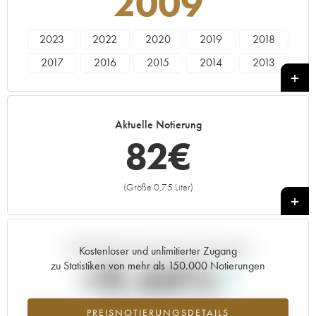
2009
2023
2022
2020
2019
2018
2017
2016
2015
2014
2013
2011
2010
2009
Aktuelle Notierung
82
€
(Größe 0,75 Liter)
+
Aktuelle Entwicklung der Preisnotierung
Kostenloser und unlimitierter Zugang
+9.44%
zu Statistiken von mehr als 150.000 Notierungen
Preisanstiegs des Jahrgangs 2009 im Jahr 2026 im Vergleich zum
PREISNOTIERUNGSDETAILS