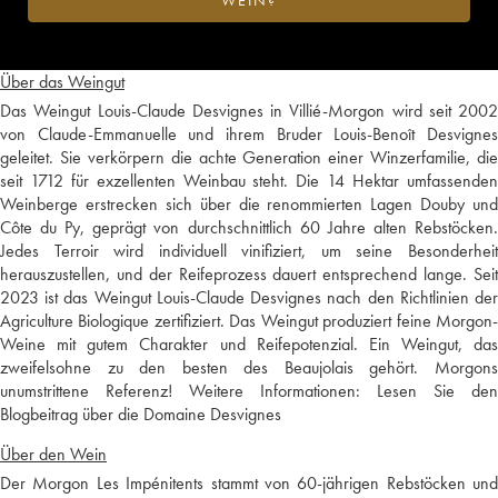
WEIN?
Über das Weingut
Das Weingut Louis-Claude Desvignes in Villié-Morgon wird seit 2002
von Claude-Emmanuelle und ihrem Bruder Louis-Benoît Desvignes
geleitet. Sie verkörpern die achte Generation einer Winzerfamilie, die
seit 1712 für exzellenten Weinbau steht. Die 14 Hektar umfassenden
Weinberge erstrecken sich über die renommierten Lagen Douby und
Côte du Py, geprägt von durchschnittlich 60 Jahre alten Rebstöcken.
Jedes Terroir wird individuell vinifiziert, um seine Besonderheit
herauszustellen, und der Reifeprozess dauert entsprechend lange. Seit
2023 ist das Weingut Louis-Claude Desvignes nach den Richtlinien der
Agriculture Biologique zertifiziert. Das Weingut produziert feine Morgon-
Weine mit gutem Charakter und Reifepotenzial. Ein Weingut, das
zweifelsohne zu den besten des Beaujolais gehört. Morgons
unumstrittene Referenz! Weitere Informationen:
Lesen Sie den
Blogbeitrag über die Domaine Desvignes
Über den Wein
Der Morgon Les Impénitents stammt von 60-jährigen Rebstöcken und