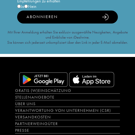
Empfehlungen zu erhalten
Ja
Nein
ABONNIEREN
Mit Ihrer Anmeldung erhalten Sie exklusiv ausgewählte Neuigkeiten, Angebote
und Einblicke von iDealwine.
Sie können sich jederzeit unkompliziert über den Link in jeder E-Mail abmelden.
GRATIS (W)EINSCHÄTZUNG
STELLENANGEBOTE
ÜBER UNS
VERANTWORTUNG VON UNTERNEHMEN (CSR)
VERSANDKOSTEN
PARTNERWEINGÜTER
PRESSE