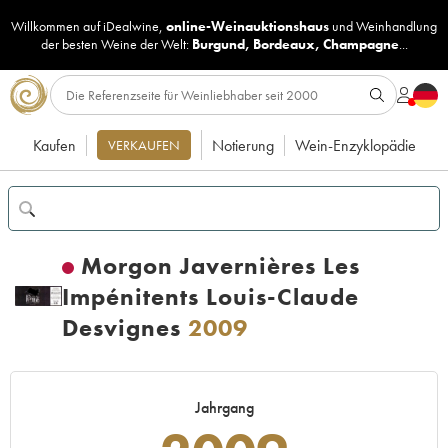
Willkommen auf iDealwine,
online-Weinauktionshaus
und
Weinhandlung
der besten Weine der Welt:
Burgund
,
Bordeaux
,
Champagne
...
Kaufen
Notierung
Wein-Enzyklopädie
VERKAUFEN
Morgon Javernières Les
Impénitents Louis-Claude
Desvignes
2009
Jahrgang