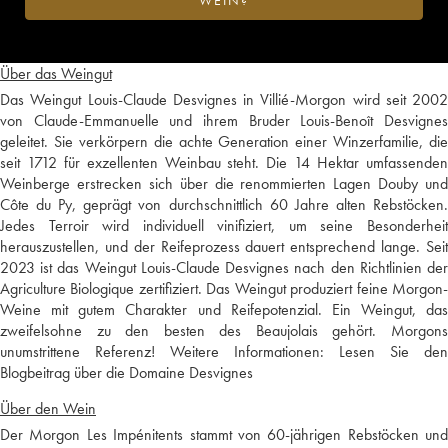
WEIN?
Über das Weingut
Das Weingut Louis-Claude Desvignes in Villié-Morgon wird seit 2002
von Claude-Emmanuelle und ihrem Bruder Louis-Benoît Desvignes
geleitet. Sie verkörpern die achte Generation einer Winzerfamilie, die
seit 1712 für exzellenten Weinbau steht. Die 14 Hektar umfassenden
Weinberge erstrecken sich über die renommierten Lagen Douby und
Côte du Py, geprägt von durchschnittlich 60 Jahre alten Rebstöcken.
Jedes Terroir wird individuell vinifiziert, um seine Besonderheit
herauszustellen, und der Reifeprozess dauert entsprechend lange. Seit
2023 ist das Weingut Louis-Claude Desvignes nach den Richtlinien der
Agriculture Biologique zertifiziert. Das Weingut produziert feine Morgon-
Weine mit gutem Charakter und Reifepotenzial. Ein Weingut, das
zweifelsohne zu den besten des Beaujolais gehört. Morgons
unumstrittene Referenz! Weitere Informationen:
Lesen Sie den
Blogbeitrag über die Domaine Desvignes
Über den Wein
Der Morgon Les Impénitents stammt von 60-jährigen Rebstöcken und