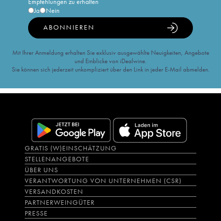
Empfehlungen zu erhalten
Ja
Nein
ABONNIEREN
Mit Ihrer Anmeldung erhalten Sie exklusiv ausgewählte Neuigkeiten, Angebote
und Einblicke von iDealwine.
Sie können sich jederzeit unkompliziert über den Link in jeder E-Mail abmelden.
GRATIS (W)EINSCHÄTZUNG
STELLENANGEBOTE
ÜBER UNS
VERANTWORTUNG VON UNTERNEHMEN (CSR)
VERSANDKOSTEN
PARTNERWEINGÜTER
PRESSE