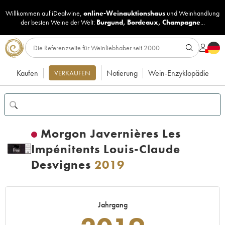
Willkommen auf iDealwine,
online-Weinauktionshaus
und
Weinhandlung
der besten Weine der Welt:
Burgund
,
Bordeaux
,
Champagne
...
Kaufen
Notierung
Wein-Enzyklopädie
VERKAUFEN
Morgon Javernières Les
Impénitents Louis-Claude
Desvignes
2019
Jahrgang