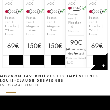
AOC
AOC
AOC
AOC
AOC
2014
A
2023
A
2023
A
2024
A
2024
A
Posten
Posten
Posten
Posten
Posten
von 2
von 1
von 1
von 1
von 1
Flaschen
Flasche |
Magnum
Magnum
Flasche |
| 0
23 auf
| 6 auf
| 3 auf
27 auf
Gebote
Lager
Lager
Lager
Lager
90
€
69
€
150
€
150
€
69
€
(
Aktualisierung
des Preises
)
Preis pro Einheit
45
€
✕
MORGON JAVERNIÈRES LES IMPÉNITENTS
LOUIS-CLAUDE DESVIGNES
INFORMATIONEN