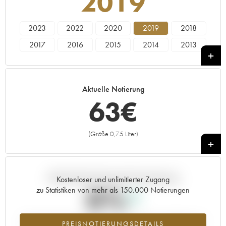
2019
2023
2022
2020
2019
2018
2017
2016
2015
2014
2013
2011
2010
2009
Aktuelle Notierung
63
€
(Größe 0,75 Liter)
+
Aktuelle Entwicklung der Preisnotierung
Kostenloser und unlimitierter Zugang
0%
zu Statistiken von mehr als 150.000 Notierungen
Preisanstiegs des Jahrgangs 2019 im Jahr 2026 im Vergleich zum
PREISNOTIERUNGSDETAILS