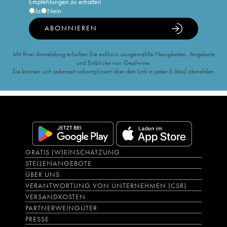
Empfehlungen zu erhalten
Ja
Nein
ABONNIEREN
Mit Ihrer Anmeldung erhalten Sie exklusiv ausgewählte Neuigkeiten, Angebote
und Einblicke von iDealwine.
Sie können sich jederzeit unkompliziert über den Link in jeder E-Mail abmelden.
GRATIS (W)EINSCHÄTZUNG
STELLENANGEBOTE
ÜBER UNS
VERANTWORTUNG VON UNTERNEHMEN (CSR)
VERSANDKOSTEN
PARTNERWEINGÜTER
PRESSE