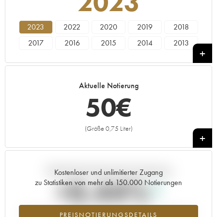
2023
2023
2022
2020
2019
2018
2017
2016
2015
2014
2013
2011
2010
2009
Aktuelle Notierung
50
€
(Größe 0,75 Liter)
+
Aktuelle Entwicklung der Preisnotierung
Kostenloser und unlimitierter Zugang
+0.44%
zu Statistiken von mehr als 150.000 Notierungen
Preisanstiegs des Jahrgangs 2023 im Jahr 2026 im Vergleich zum
PREISNOTIERUNGSDETAILS