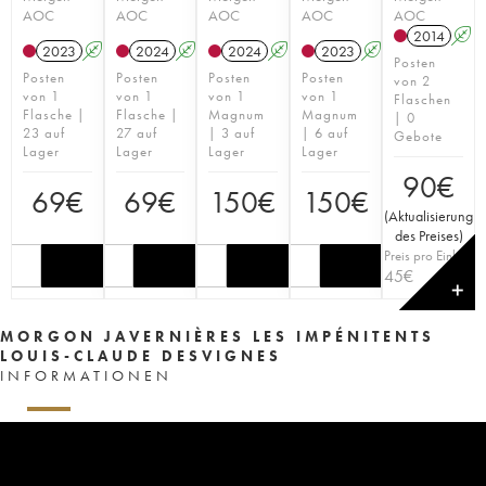
AOC
AOC
AOC
AOC
AOC
2014
A
2023
A
2024
A
2024
A
2023
A
Posten
Posten
Posten
Posten
Posten
von 2
von 1
von 1
von 1
von 1
Flaschen
Flasche |
Flasche |
Magnum
Magnum
| 0
23 auf
27 auf
| 3 auf
| 6 auf
Gebote
Lager
Lager
Lager
Lager
90
€
69
€
69
€
150
€
150
€
(
Aktualisierung
des Preises
)
Preis pro Einheit
45
€
✕
MORGON JAVERNIÈRES LES IMPÉNITENTS
LOUIS-CLAUDE DESVIGNES
INFORMATIONEN