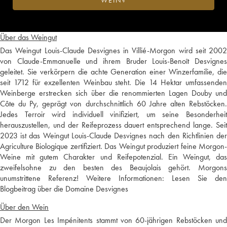
WEIN?
Über das Weingut
Das Weingut Louis-Claude Desvignes in Villié-Morgon wird seit 2002
von Claude-Emmanuelle und ihrem Bruder Louis-Benoît Desvignes
geleitet. Sie verkörpern die achte Generation einer Winzerfamilie, die
seit 1712 für exzellenten Weinbau steht. Die 14 Hektar umfassenden
Weinberge erstrecken sich über die renommierten Lagen Douby und
Côte du Py, geprägt von durchschnittlich 60 Jahre alten Rebstöcken.
Jedes Terroir wird individuell vinifiziert, um seine Besonderheit
herauszustellen, und der Reifeprozess dauert entsprechend lange. Seit
2023 ist das Weingut Louis-Claude Desvignes nach den Richtlinien der
Agriculture Biologique zertifiziert. Das Weingut produziert feine Morgon-
Weine mit gutem Charakter und Reifepotenzial. Ein Weingut, das
zweifelsohne zu den besten des Beaujolais gehört. Morgons
unumstrittene Referenz! Weitere Informationen:
Lesen Sie den
Blogbeitrag über die Domaine Desvignes
Über den Wein
Der Morgon Les Impénitents stammt von 60-jährigen Rebstöcken und