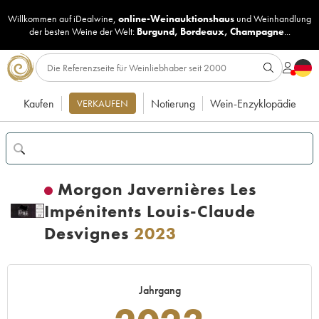
Willkommen auf iDealwine,
online-Weinauktionshaus
und
Weinhandlung
der besten Weine der Welt:
Burgund
,
Bordeaux
,
Champagne
...
Kaufen
Notierung
Wein-Enzyklopädie
VERKAUFEN
Morgon Javernières Les
Impénitents Louis-Claude
Desvignes
2023
Jahrgang