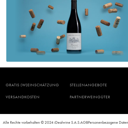
GRATIS (W)EINSCHÄTZUNG
STELLENANGEBOTE
VERSANDKOSTEN
PARTNERWEINGÜTER
Alle Rechte vorbehalten © 2024 iDealwine S.A.S.
AGB
Personenbezogene Date