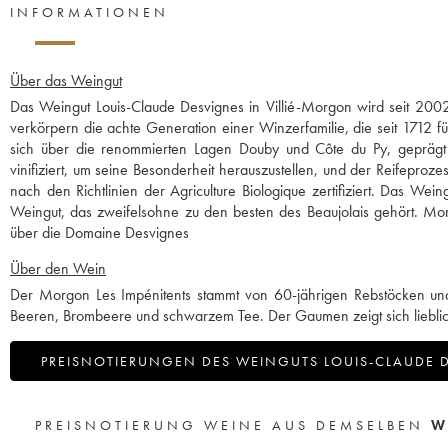
INFORMATIONEN
Über das Weingut
Das Weingut Louis-Claude Desvignes in Villié-Morgon wird seit 2002
verkörpern die achte Generation einer Winzerfamilie, die seit 1712 
sich über die renommierten Lagen Douby und Côte du Py, geprägt vo
vinifiziert, um seine Besonderheit herauszustellen, und der Reifepro
nach den Richtlinien der Agriculture Biologique zertifiziert. Das We
Weingut, das zweifelsohne zu den besten des Beaujolais gehört. Mor
über die Domaine Desvignes
Über den Wein
Der Morgon Les Impénitents stammt von 60-jährigen Rebstöcken und
Beeren, Brombeere und schwarzem Tee. Der Gaumen zeigt sich liebli
PREISNOTIERUNGEN DES WEINGUTS LOUIS-CLAUDE 
PREISNOTIERUNG WEINE AUS DEMSELBEN
W