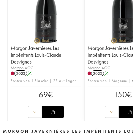
Morgon Javernières Les
Morgon Javernières L
Impénitents Louis-Claude
Impénitents Louis-Cla
Desvignes
Desvignes
Morgon AOC
Morgon AOC
2023
A
2023
A
Posten von 1 Flasche | 23 auf Lager
Posten von 1 Magnum | 6
69
€
150
€
MORGON JAVERNIÈRES LES IMPÉNITENTS LO