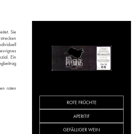
itet. Sie
rstrecken
dividuell
Desvignes
zial. Ein
ogbeitrag
en roten
ROTE FRÜCHTE
APERITIF
GEFÄLLIGER WEIN