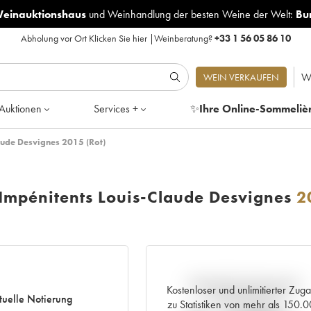
Weinauktionshaus
und
Weinhandlung der besten Weine der Welt:
Bu
Abholung vor Ort
Klicken Sie hier
|
Weinberatung?
+33 1 56 05 86 10
W
WEIN VERKAUFEN
Auktionen
Services +
✨
Ihre Online-Sommeliè
aude Desvignes 2015 (Rot)
Impénitents Louis-Claude Desvignes
2
Aktuelle Entwicklung der
Kostenloser und unlimitierter Zug
tuelle Notierung
Preisnotierung
zu Statistiken von mehr als 150.