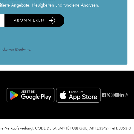
itierte Angebote, Neuigkeiten und fundierte Analysen.
ABONNIEREN
licke von iDealwine.
nline-Verkaufs verlangt. CODE DE LA SANTÉ PUBLIQUE, ART.L.3342-1 et L.3353-3