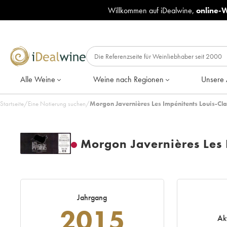
Willkommen auf iDealwine,
online-
Alle Weine
Weine nach Regionen
Unsere 
Startseite
/
Eine Notierung suchen
/
Morgon Javernières Les Impénitents Louis-Cl
Morgon Javernières Les 
Jahrgang
2015
Ak