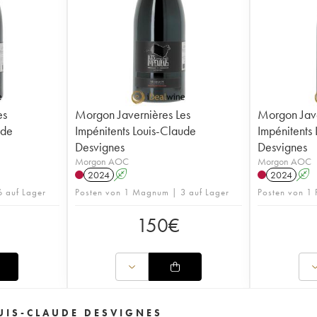
es
Morgon Javernières Les
Morgon Jave
ude
Impénitents Louis-Claude
Impénitents
Desvignes
Desvignes
Morgon AOC
Morgon AOC
2024
A
2024
A
 auf Lager
Posten von 1 Magnum | 3 auf Lager
Posten von 1 
150
€
UIS-CLAUDE DESVIGNES