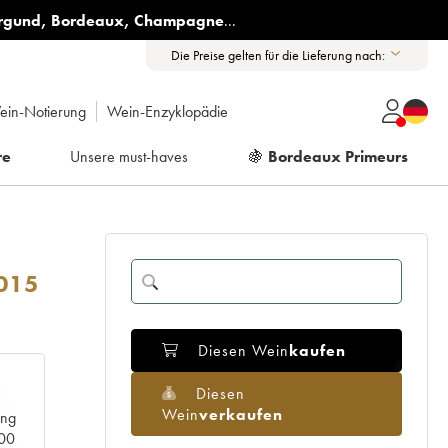
rgund
,
Bordeaux
,
Champagne
...
Die Preise gelten für die Lieferung nach:
ein-Notierung
Wein-Enzyklopädie
re
Unsere must-haves
🍇
Bordeaux Primeurs
015
Diesen Wein
kaufen
Diesen
Wein
verkaufen
ang
000