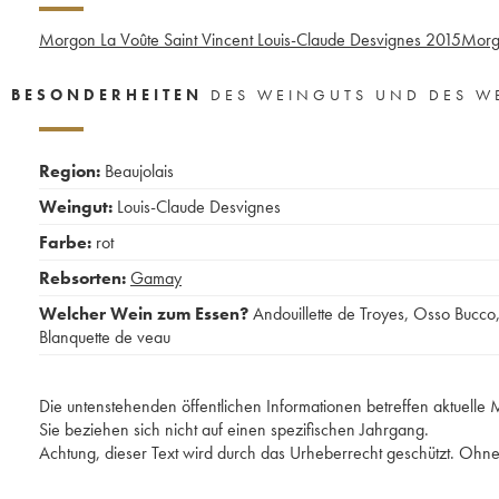
Morgon La Voûte Saint Vincent Louis-Claude Desvignes
2015
Morgo
BESONDERHEITEN
DES WEINGUTS UND DES W
Region:
Beaujolais
Weingut:
Louis-Claude Desvignes
Farbe:
rot
Rebsorten:
Gamay
Welcher Wein zum Essen?
Andouillette de Troyes
,
Osso Bucco
Blanquette de veau
Die untenstehenden öffentlichen Informationen betreffen aktuell
Sie beziehen sich nicht auf einen spezifischen Jahrgang.
Achtung, dieser Text wird durch das Urheberrecht geschützt. Ohne 