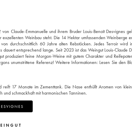
 von Claude-Emmanuelle und ihrem Bruder Louis-Benoît Desvignes gele
für exzellenten Weinbau steht. Die 14 Hektar umfassenden Weinberge e
n durchschnittlich 60 Jahre alten Rebstöcken. Jedes Terroir wird in
zess dauert entsprechend lange. Seit 2023 ist das Weingut Louis-Claude 
ingut produziert feine Morgon-Weine mit gutem Charakter und Reifepoten
gons unumstrittene Referenz! Weitere Informationen:
Lesen Sie den Bl
 reift 17 Monate im Zementtank. Die Nase enthüllt Aromen von klein
ch und schmackhaft mit harmonischen Tanninen.
DESVIGNES
EINGUT