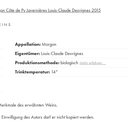
n Côte de Py Javernières Louis-Claude Desvignes
2015
EINS
Appellation:
Morgon
Eigentümer:
Louis-Claude Desvignes
Produktionsmethode:
biologisch
Mehr erfahren …
Trinktemperatur:
14°
,
e Merkmale des erwähnten Weins.
Einwilligung des Autors darf er nicht kopiert werden.