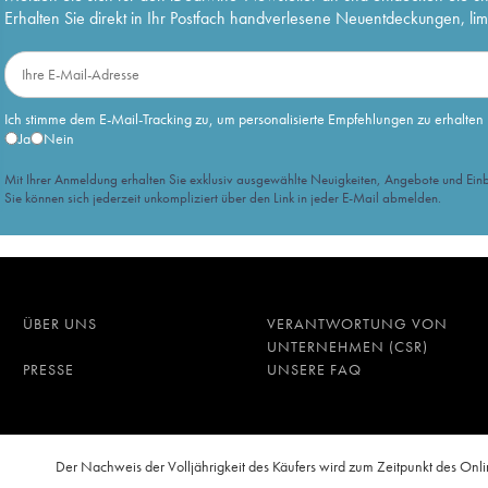
Erhalten Sie direkt in Ihr Postfach handverlesene Neuentdeckungen, lim
Ich stimme dem E-Mail-Tracking zu, um personalisierte Empfehlungen zu erhalten
Ja
Nein
Mit Ihrer Anmeldung erhalten Sie exklusiv ausgewählte Neuigkeiten, Angebote und Einb
Sie können sich jederzeit unkompliziert über den Link in jeder E-Mail abmelden.
ÜBER UNS
VERANTWORTUNG VON
UNTERNEHMEN (CSR)
PRESSE
UNSERE FAQ
n
Der Nachweis der Volljährigkeit des Käufers wird zum Zeitpunkt des O