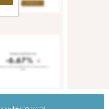
nsere exklusiven Weinschätze!