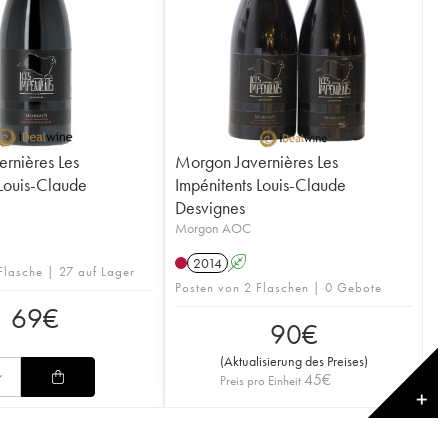
rnières Les
Morgon Javernières Les
 Louis-Claude
Impénitents Louis-Claude
Desvignes
Morgon AOC
2014
A
Flasche | 27 auf Lager
Posten von 2 Flaschen | 0 Gebote
69
€
90
€
(
Aktualisierung des Preises
)
45
€
Preis pro Einheit
✕