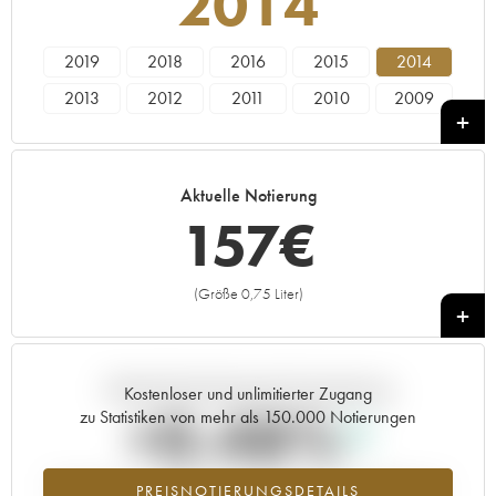
2014
2019
2018
2016
2015
2014
2013
2012
2011
2010
2009
2008
2007
2006
2005
----
Aktuelle Notierung
157
€
(Größe 0,75 Liter)
+
Aktuelle Entwicklung der Preisnotierung
Kostenloser und unlimitierter Zugang
+0.48%
zu Statistiken von mehr als 150.000 Notierungen
Preisanstiegs des Jahrgangs 2014 im Jahr 2026 im Vergleich zum
PREISNOTIERUNGSDETAILS