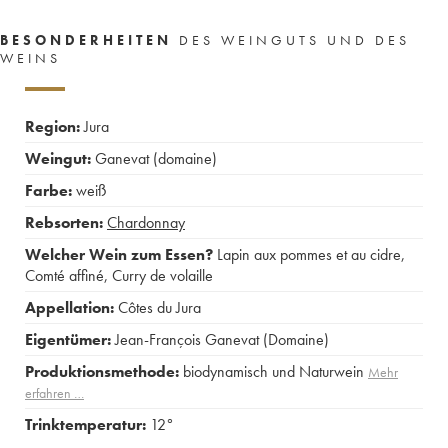
BESONDERHEITEN
DES WEINGUTS UND DES
WEINS
Region:
Jura
Weingut:
Ganevat (domaine)
Farbe:
weiß
Rebsorten:
Chardonnay
Welcher Wein zum Essen?
Lapin aux pommes et au cidre
,
Comté affiné
,
Curry de volaille
Appellation:
Côtes du Jura
Eigentümer:
Jean-François Ganevat (Domaine)
Produktionsmethode:
biodynamisch und Naturwein
Mehr
erfahren …
Trinktemperatur:
12°