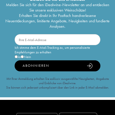
Melden Sie sich für den iDealwine-Newsletter an und entdecken
Sie unsere exklusiven Weinschätze!
Erhalten Sie direkt in Ihr Postfach handverlesene
Neuentdeckungen, limitierte Angebote, Neuigkeiten und fundierte
Analysen.
Ich stimme dem E-Mail-Tracking zu, um personalisierte
Empfehlungen zu erhalten
Ja
Nein
ABONNIEREN
Mit Ihrer Anmeldung erhalten Sie exklusiv ausgewählte Neuigkeiten, Angebote
und Einblicke von iDealwine.
Sie können sich jederzeit unkompliziert über den Link in jeder E-Mail abmelden.