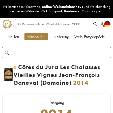
Willkommen auf iDealwine,
online-Weinauktionshaus
und
Weinhandlung
der besten Weine der Welt:
Burgund
,
Bordeaux
,
Champagne
...
Kaufen
Notierung
Wein-Enzyklopädie
VERKAUFEN
Côtes du Jura Les Chalasses
Vieilles Vignes Jean-François
Ganevat (Domaine)
2014
Jahrgang