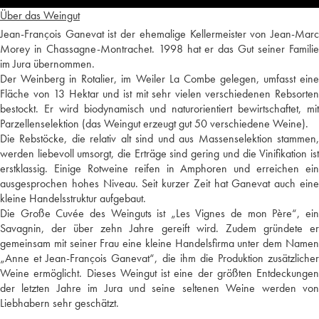
Über das Weingut
Jean-François Ganevat ist der ehemalige Kellermeister von Jean-Marc
Morey in Chassagne-Montrachet. 1998 hat er das Gut seiner Familie
im Jura übernommen.
Der Weinberg in Rotalier, im Weiler La Combe gelegen, umfasst eine
Fläche von 13 Hektar und ist mit sehr vielen verschiedenen Rebsorten
bestockt. Er wird biodynamisch und naturorientiert bewirtschaftet, mit
Parzellenselektion (das Weingut erzeugt gut 50 verschiedene Weine).
Die Rebstöcke, die relativ alt sind und aus Massenselektion stammen,
werden liebevoll umsorgt, die Erträge sind gering und die Vinifikation ist
erstklassig. Einige Rotweine reifen in Amphoren und erreichen ein
ausgesprochen hohes Niveau. Seit kurzer Zeit hat Ganevat auch eine
kleine Handelsstruktur aufgebaut.
Die Große Cuvée des Weinguts ist „Les Vignes de mon Père“, ein
Savagnin, der über zehn Jahre gereift wird. Zudem gründete er
gemeinsam mit seiner Frau eine kleine Handelsfirma unter dem Namen
„Anne et Jean-François Ganevat“, die ihm die Produktion zusätzlicher
Weine ermöglicht. Dieses Weingut ist eine der größten Entdeckungen
der letzten Jahre im Jura und seine seltenen Weine werden von
Liebhabern sehr geschätzt.