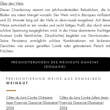
Über den Wein
Dieser Chardonnay stammt von jahrhundertealten Rebstöcken, die in
Böden aus rotem Mergel wurzeln. Der Wein wird in
Barriques
vinifizier
und 22 Monate lang auf der Hefe in
demi-muids
ausgebaut. Auf dies
Weise entwickelt er ein rundes und recht fettiges Profil, das durch eine
schöne Spannung ausgeglichen wird. In der Nase dominieren fruchtige
Aromen (reife Steinfrüchte, Zitrusfrüchte) begleitet von Gewürznoten.
Seine Persistenz ermöglicht schöne Kombinationen mit leckeren
Gerichten wie einem gereiften Comté oder gebratenem Fleisch mit
Früchten.
PREISNOTIERUNGEN DES WEINGUTS GANEVAT
(DOMAINE)
PREISNOTIERUNG WEINE AUS DEMSELBEN
WEINGUT
Côtes du Jura Cuvée Orégane
Côtes du Jura Cuvée Julien Jean-
Jean-François Ganevat (Domaine)
François Ganevat (Domaine)
2014
2014