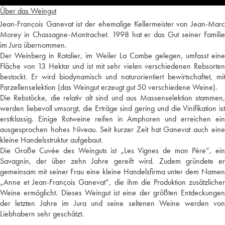
Über das Weingut
Jean-François Ganevat ist der ehemalige Kellermeister von Jean-Marc
Morey in Chassagne-Montrachet. 1998 hat er das Gut seiner Familie
im Jura übernommen.
Der Weinberg in Rotalier, im Weiler La Combe gelegen, umfasst eine
Fläche von 13 Hektar und ist mit sehr vielen verschiedenen Rebsorten
bestockt. Er wird biodynamisch und naturorientiert bewirtschaftet, mit
Parzellenselektion (das Weingut erzeugt gut 50 verschiedene Weine).
Die Rebstöcke, die relativ alt sind und aus Massenselektion stammen,
werden liebevoll umsorgt, die Erträge sind gering und die Vinifikation ist
erstklassig. Einige Rotweine reifen in Amphoren und erreichen ein
ausgesprochen hohes Niveau. Seit kurzer Zeit hat Ganevat auch eine
kleine Handelsstruktur aufgebaut.
Die Große Cuvée des Weinguts ist „Les Vignes de mon Père“, ein
Savagnin, der über zehn Jahre gereift wird. Zudem gründete er
gemeinsam mit seiner Frau eine kleine Handelsfirma unter dem Namen
„Anne et Jean-François Ganevat“, die ihm die Produktion zusätzlicher
Weine ermöglicht. Dieses Weingut ist eine der größten Entdeckungen
der letzten Jahre im Jura und seine seltenen Weine werden von
Liebhabern sehr geschätzt.