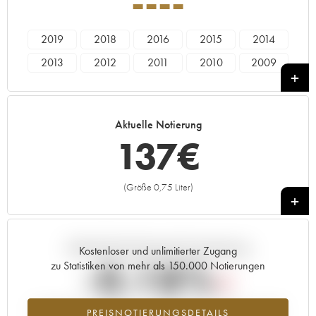
----
2019
2018
2016
2015
2014
2013
2012
2011
2010
2009
2008
2007
2006
2005
----
Aktuelle Notierung
137
€
(Größe 0,75 Liter)
+
Aktuelle Entwicklung der Preisnotierung
Kostenloser und unlimitierter Zugang
-0.18%
zu Statistiken von mehr als 150.000 Notierungen
Preisabfall des Jahrgangs ---- im Jahr 2026 im Vergleich zum Jahr
PREISNOTIERUNGSDETAILS