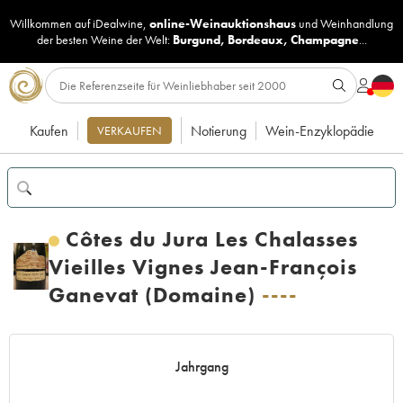
Willkommen auf iDealwine,
online-Weinauktionshaus
und
Weinhandlung
der besten Weine der Welt:
Burgund
,
Bordeaux
,
Champagne
...
Kaufen
Notierung
Wein-Enzyklopädie
VERKAUFEN
Côtes du Jura Les Chalasses
Vieilles Vignes Jean-François
Ganevat (Domaine)
----
Jahrgang