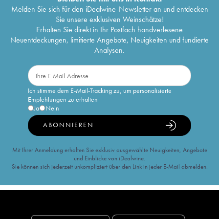
Melden Sie sich für den iDealwine-Newsletter an und entdecken
Sie unsere exklusiven Weinschätze!
Erhalten Sie direkt in Ihr Postfach handverlesene
Neuentdeckungen, limitierte Angebote, Neuigkeiten und fundierte
Analysen.
Ich stimme dem E-Mail-Tracking zu, um personalisierte
Empfehlungen zu erhalten
Ja
Nein
ABONNIEREN
Mit Ihrer Anmeldung erhalten Sie exklusiv ausgewählte Neuigkeiten, Angebote
und Einblicke von iDealwine.
Sie können sich jederzeit unkompliziert über den Link in jeder E-Mail abmelden.