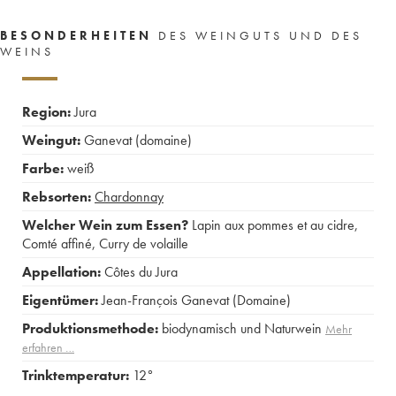
BESONDERHEITEN
DES WEINGUTS UND DES
WEINS
Region:
Jura
Weingut:
Ganevat (domaine)
Farbe:
weiß
Rebsorten:
Chardonnay
Welcher Wein zum Essen?
Lapin aux pommes et au cidre
,
Comté affiné
,
Curry de volaille
Appellation:
Côtes du Jura
Eigentümer:
Jean-François Ganevat (Domaine)
Produktionsmethode:
biodynamisch und Naturwein
Mehr
erfahren …
Trinktemperatur:
12°