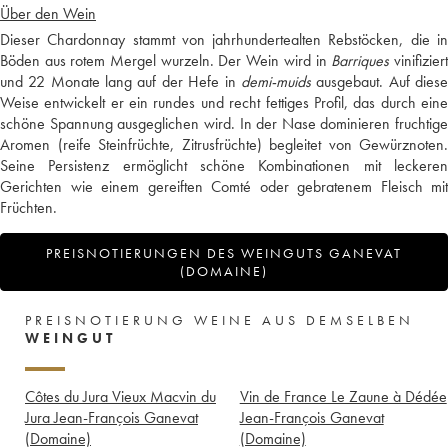
Über den Wein
Dieser Chardonnay stammt von jahrhundertealten Rebstöcken, die in
Böden aus rotem Mergel wurzeln. Der Wein wird in
Barriques
vinifizier
und 22 Monate lang auf der Hefe in
demi-muids
ausgebaut. Auf dies
Weise entwickelt er ein rundes und recht fettiges Profil, das durch eine
schöne Spannung ausgeglichen wird. In der Nase dominieren fruchtige
Aromen (reife Steinfrüchte, Zitrusfrüchte) begleitet von Gewürznoten.
Seine Persistenz ermöglicht schöne Kombinationen mit leckeren
Gerichten wie einem gereiften Comté oder gebratenem Fleisch mit
Früchten.
PREISNOTIERUNGEN DES WEINGUTS GANEVAT
(DOMAINE)
PREISNOTIERUNG WEINE AUS DEMSELBEN
WEINGUT
Côtes du Jura Vieux Macvin du
Vin de France Le Zaune à Dédée
Jura Jean-François Ganevat
Jean-François Ganevat
(Domaine)
(Domaine)