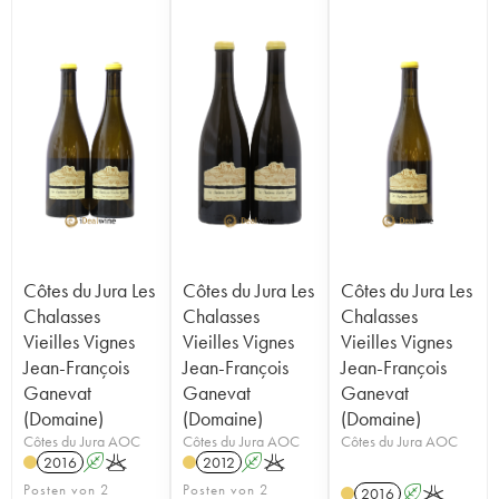
Côtes du Jura Les
Côtes du Jura Les
Côtes du Jura Les
Chalasses
Chalasses
Chalasses
Vieilles Vignes
Vieilles Vignes
Vieilles Vignes
Jean-François
Jean-François
Jean-François
Ganevat
Ganevat
Ganevat
(Domaine)
(Domaine)
(Domaine)
Côtes du Jura AOC
Côtes du Jura AOC
Côtes du Jura AOC
2016
A
K
2012
A
K
Posten von 2
Posten von 2
2016
A
K