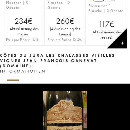
Flaschen | 0
Flaschen | 0
Posten von 1
Gebote
Gebote
Flasche | 0 Gebote
234
€
260
€
117
€
(
Aktualisierung des
(
Aktualisierung des
(
Aktualisierung des
Preises
)
Preises
)
Preises
)
117
€
130
€
Preis pro Einheit
Preis pro Einheit
✕
CÔTES DU JURA LES CHALASSES VIEILLES
VIGNES JEAN-FRANÇOIS GANEVAT
(DOMAINE)
INFORMATIONEN