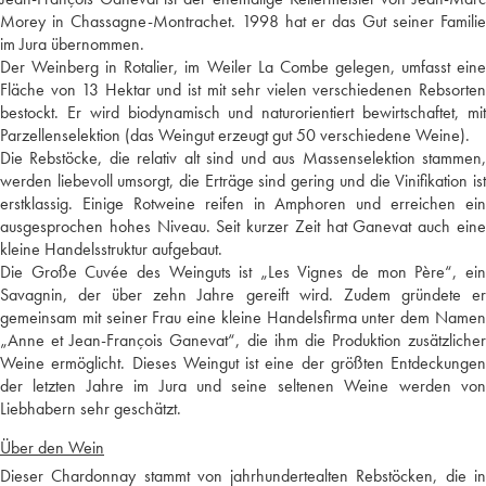
Morey in Chassagne-Montrachet. 1998 hat er das Gut seiner Familie
im Jura übernommen.
Der Weinberg in Rotalier, im Weiler La Combe gelegen, umfasst eine
Fläche von 13 Hektar und ist mit sehr vielen verschiedenen Rebsorten
bestockt. Er wird biodynamisch und naturorientiert bewirtschaftet, mit
Parzellenselektion (das Weingut erzeugt gut 50 verschiedene Weine).
Die Rebstöcke, die relativ alt sind und aus Massenselektion stammen,
werden liebevoll umsorgt, die Erträge sind gering und die Vinifikation ist
erstklassig. Einige Rotweine reifen in Amphoren und erreichen ein
ausgesprochen hohes Niveau. Seit kurzer Zeit hat Ganevat auch eine
kleine Handelsstruktur aufgebaut.
Die Große Cuvée des Weinguts ist „Les Vignes de mon Père“, ein
Savagnin, der über zehn Jahre gereift wird. Zudem gründete er
gemeinsam mit seiner Frau eine kleine Handelsfirma unter dem Namen
„Anne et Jean-François Ganevat“, die ihm die Produktion zusätzlicher
Weine ermöglicht. Dieses Weingut ist eine der größten Entdeckungen
der letzten Jahre im Jura und seine seltenen Weine werden von
Liebhabern sehr geschätzt.
Über den Wein
Dieser Chardonnay stammt von jahrhundertealten Rebstöcken, die in