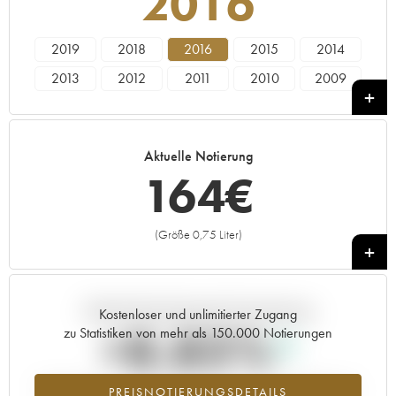
2016
2019
2018
2016
2015
2014
2013
2012
2011
2010
2009
2008
2007
2006
2005
----
Aktuelle Notierung
164
€
(Größe 0,75 Liter)
+
Aktuelle Entwicklung der Preisnotierung
Kostenloser und unlimitierter Zugang
+8.85%
zu Statistiken von mehr als 150.000 Notierungen
Preisanstiegs des Jahrgangs 2016 im Jahr 2026 im Vergleich zum
PREISNOTIERUNGSDETAILS