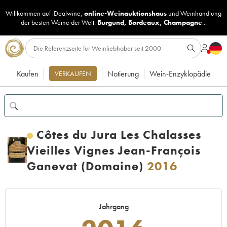
Willkommen auf iDealwine,
online-Weinauktionshaus
und
Weinhandlung
der besten Weine der Welt:
Burgund
,
Bordeaux
,
Champagne
...
Kaufen
Notierung
Wein-Enzyklopädie
VERKAUFEN
Côtes du Jura Les Chalasses
Vieilles Vignes Jean-François
Ganevat (Domaine)
2016
Jahrgang