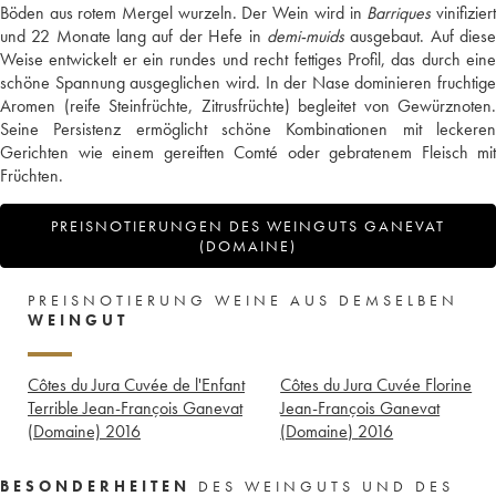
Böden aus rotem Mergel wurzeln. Der Wein wird in
Barriques
vinifizier
und 22 Monate lang auf der Hefe in
demi-muids
ausgebaut. Auf dies
Weise entwickelt er ein rundes und recht fettiges Profil, das durch eine
schöne Spannung ausgeglichen wird. In der Nase dominieren fruchtige
Aromen (reife Steinfrüchte, Zitrusfrüchte) begleitet von Gewürznoten.
Seine Persistenz ermöglicht schöne Kombinationen mit leckeren
Gerichten wie einem gereiften Comté oder gebratenem Fleisch mit
Früchten.
PREISNOTIERUNGEN DES WEINGUTS GANEVAT
(DOMAINE)
PREISNOTIERUNG WEINE AUS DEMSELBEN
WEINGUT
Côtes du Jura Cuvée de l'Enfant
Côtes du Jura Cuvée Florine
Terrible Jean-François Ganevat
Jean-François Ganevat
(Domaine)
2016
(Domaine)
2016
BESONDERHEITEN
DES WEINGUTS UND DES