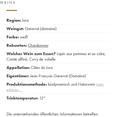
WEINS
Region:
Jura
Weingut:
Ganevat (domaine)
Farbe:
weiß
Rebsorten:
Chardonnay
Welcher Wein zum Essen?
Lapin aux pommes et au cidre
,
Comté affiné
,
Curry de volaille
Appellation:
Côtes du Jura
Eigentümer:
Jean-François Ganevat (Domaine)
Produktionsmethode:
biodynamisch und Naturwein
Mehr
erfahren …
Trinktemperatur:
12°
Die untenstehenden öffentlichen Informationen betreffen