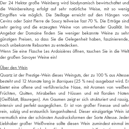
Der 24 Hektar große Weinberg wird biodynamisch bewirtschaftet und
die Weinbereitung erfolgt auf sehr natürliche Weise, mit so wenig
Eingriffen wie möglich. Die Steillage erreicht auf den Hängen von
Cevins oder Saint Pierre de Soucy teilweise fast 70 %. Die Erträge sind
sehr gering und die erzeugten Weine von umwerfender Qualität. Im
Angebot der Domaine finden Sie weniger bekannte Weine zu sehr
günstigen Preisen, so dass Sie die Gelegenheit haben, faszinierende,
noch unbekannte Rebsorten zu entedecken.
Wenn Sie eine Flasche Les Ardoisières öffnen, tauchen Sie in die Welt
der großen Savoyer Weine ein!
Über den Wein
Quartz ist der Prestige-Wein dieses Weinguts, der zu 100 % aus Altesse
besteht und 12 Monate lang in
Barriques
(25 % neu) ausgebaut wird. Er
bietet eine offene und verführerische Nase, mit Aromen von weißen
Früchten, Quitten, Mirabellen und Nüssen und mit floralen Noten
(Geißblatt, Blauregen). Am Gaumen zeigt er sich strukturiert und rassig,
intensiv und perfekt ausgeglichen. Er ist von großer Finesse und sehr
rein, salzig und erstaunlich langanhaltend. Dieser einzigartige Wein ist
vermutlich eine der schönsten Ausdrucksformen der Sorte Altesse. Jeder
Liebhaber großer Weißweine sollte diesen Wein zumindest einmal im