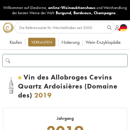
Willkommen auf iDealwine,
online-Weinauktionshaus
und
Weinhandlung
der besten Weine der Welt:
Burgund
,
Bordeaux
,
Champagne
...
Kaufen
Notierung
Wein-Enzyklopädie
VERKAUFEN
Vin des Allobroges Cevins
Quartz Ardoisières (Domaine
des)
2019
Jahrgang