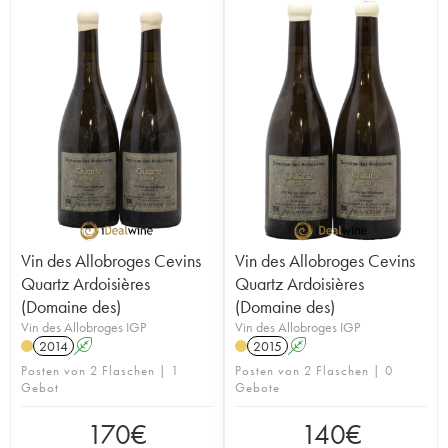
Vin des Allobroges Cevins
Vin des Allobroges Cevins
Quartz Ardoisières
Quartz Ardoisières
(Domaine des)
(Domaine des)
Vin des Allobroges IGP
Vin des Allobroges IGP
2014
A
2015
A
Posten von 2 Flaschen | 1
Posten von 2 Flaschen | 0
Gebot
Gebote
170
€
140
€