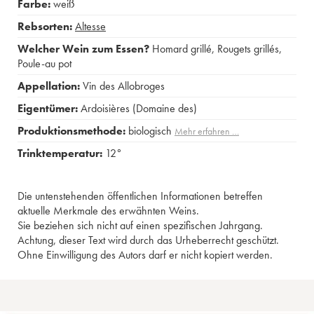
Farbe:
weiß
Rebsorten:
Altesse
Welcher Wein zum Essen?
Homard grillé
,
Rougets grillés
,
Poule-au pot
Appellation:
Vin des Allobroges
Eigentümer:
Ardoisières (Domaine des)
Produktionsmethode:
biologisch
Mehr erfahren …
Trinktemperatur:
12°
Die untenstehenden öffentlichen Informationen betreffen
aktuelle Merkmale des erwähnten Weins.
Sie beziehen sich nicht auf einen spezifischen Jahrgang.
Achtung, dieser Text wird durch das Urheberrecht geschützt.
Ohne Einwilligung des Autors darf er nicht kopiert werden.