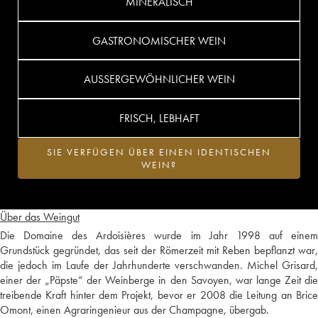
MINERALISCH
GASTRONOMISCHER WEIN
AUSSERGEWÖHNLICHER WEIN
FRISCH, LEBHAFT
SIE VERFÜGEN ÜBER EINEN IDENTISCHEN
WEIN?
Über das Weingut
Die Domaine des Ardoisières wurde im Jahr 1998 auf einem
Grundstück gegründet, das seit der Römerzeit mit Reben bepflanzt war,
die jedoch im Laufe der Jahrhunderte verschwanden. Michel Grisard,
einer der „Päpste“ der Weinberge in den Savoyen, war lange Zeit die
treibende Kraft hinter dem Projekt, bevor er 2008 die Leitung an Brice
Omont, einen Agraringenieur aus der Champagne, übergab.