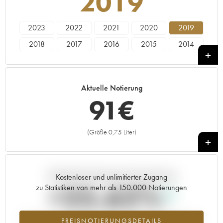
2019
2023
2022
2021
2020
2019
2018
2017
2016
2015
2014
2013
2012
2011
2010
Aktuelle Notierung
91
€
(Größe 0,75 Liter)
+
Aktuelle Entwicklung der Preisnotierung
Kostenloser und unlimitierter Zugang
+25.62%
zu Statistiken von mehr als 150.000 Notierungen
Preisanstiegs des Jahrgangs 2019 im Jahr 2026 im Vergleich zum
PREISNOTIERUNGSDETAILS