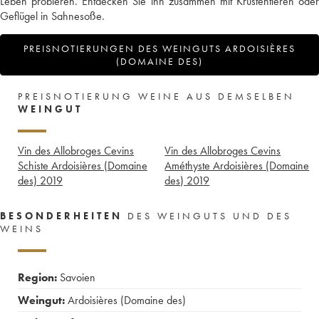
Leben probieren. Entdecken Sie ihn zusammen mit Krustentieren oder
Geflügel in Sahnesoße.
PREISNOTIERUNGEN DES WEINGUTS ARDOISIÈRES
(DOMAINE DES)
PREISNOTIERUNG WEINE AUS DEMSELBEN
WEINGUT
Vin des Allobroges Cevins
Vin des Allobroges Cevins
Schiste Ardoisières (Domaine
Améthyste Ardoisières (Domaine
des)
2019
des)
2019
BESONDERHEITEN
DES WEINGUTS UND DES
WEINS
Region:
Savoien
Weingut:
Ardoisières (Domaine des)