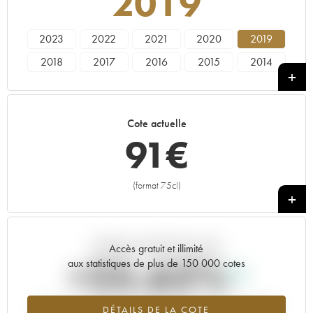
2019
2023
2022
2021
2020
2019
2018
2017
2016
2015
2014
2013
2012
2011
2010
Cote actuelle
91
€
(format 75cl)
+
Tendance actuelle de la cote
Accès gratuit et illimité
+25.62%
aux statistiques de plus de 150 000 cotes
Tendance à la hausse du millésime 2019 en 2026 par rapport à
DÉTAILS DE LA COTE