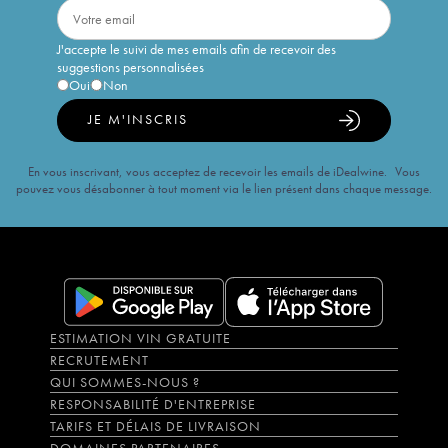
J'accepte le suivi de mes emails afin de recevoir des
suggestions personnalisées
Oui
Non
JE M'INSCRIS
En vous inscrivant, vous acceptez de recevoir les emails de iDealwine. Vous
pouvez vous désabonner à tout moment via le lien présent dans chaque message.
ESTIMATION VIN GRATUITE
RECRUTEMENT
QUI SOMMES-NOUS ?
RESPONSABILITÉ D'ENTREPRISE
TARIFS ET DÉLAIS DE LIVRAISON