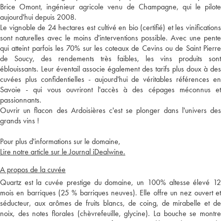
Brice Omont, ingénieur agricole venu de Champagne, qui le pilote
aujourd'hui depuis 2008.
Le vignoble de 24 hectares est cultivé en bio (certifié) et les vinifications
sont naturelles avec le moins d'interventions possible. Avec une pente
qui atteint parfois les 70% sur les coteaux de Cevins ou de Saint Pierre
de Soucy, des rendements très faibles, les vins produits sont
éblouissants. Leur éventail associe également des tarifs plus doux à des
cuvées plus confidentielles - aujourd'hui de véritables références en
Savoie - qui vous ouvriront l'accès à des cépages méconnus et
passionnants.
Ouvrir un flacon des Ardoisières c'est se plonger dans l'univers des
grands vins !
Pour plus d'informations sur le domaine,
Lire notre article sur le Journal iDealwine.
A propos de la cuvée
Quartz est la cuvée prestige du domaine, un 100% altesse élevé 12
mois en barriques (25 % barriques neuves). Elle offre un nez ouvert et
séducteur, aux arômes de fruits blancs, de coing, de mirabelle et de
noix, des notes florales (chèvrefeuille, glycine). La bouche se montre