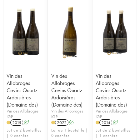
Vin des
Vin des
Vin des
Allobroges
Allobroges
Allobroges
Cevins Quartz
Cevins Quartz
Cevins Quartz
Ardoisières
Ardoisières
Ardoisières
(Domaine des)
(Domaine des)
(Domaine des)
Vin des Allobroges
Vin des Allobroges
Vin des Allobroges
IGP
IGP
IGP
2015
A
2022
A
2014
A
Lot de 2 bouteilles
Lot de 1 bouteille |
Lot de 2 bouteilles
| 0 enchère
0 enchère
| 1 enchère