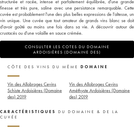
structurée et racée, intense et parfaitement équilibrée, d'une grande
finesse et très pure, saline avec une persistance remarquable. Cette
cuvée est probablement l'une des plus belles expressions de l'altesse, un
vin unique. Une cuvée que tout amateur de grands vins blanc se doit
d'avoir goûté au moins une fois dans sa vie. A découvrir autour de
crustacés ou d'une volaille en sauce crémée.
CONSULTER LES COTES DU DOMAINE
ARDOISIÈRES (DOMAINE DES)
CÔTE DES VINS DU MÊME
DOMAINE
Vin des Allobroges Cevins
Vin des Allobroges Cevins
Schiste Ardoisières (Domaine
Améthyste Ardoisières (Domaine
des)
2019
des)
2019
CARACTÉRISTIQUES
DU DOMAINE & DE LA
CUVÉE