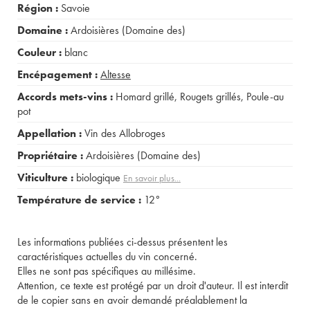
Région :
Savoie
Domaine :
Ardoisières (Domaine des)
Couleur :
blanc
Encépagement :
Altesse
Accords mets-vins :
Homard grillé
,
Rougets grillés
,
Poule-au
pot
Appellation :
Vin des Allobroges
Propriétaire :
Ardoisières (Domaine des)
Viticulture :
biologique
En savoir plus...
Température de service :
12°
Les informations publiées ci-dessus présentent les
caractéristiques actuelles du vin concerné.
Elles ne sont pas spécifiques au millésime.
Attention, ce texte est protégé par un droit d'auteur. Il est interdit
de le copier sans en avoir demandé préalablement la