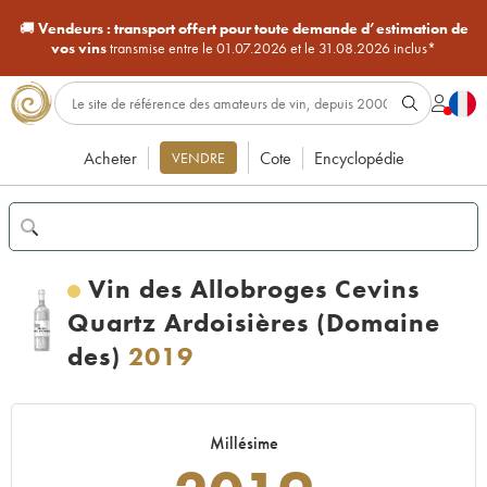
🚚
Vendeurs :
transport offert pour toute demande d’estimation de
vos vins
transmise entre le 01.07.2026 et le 31.08.2026 inclus*
Acheter
Cote
Encyclopédie
VENDRE
Vin des Allobroges Cevins
Quartz Ardoisières (Domaine
des)
2019
Millésime