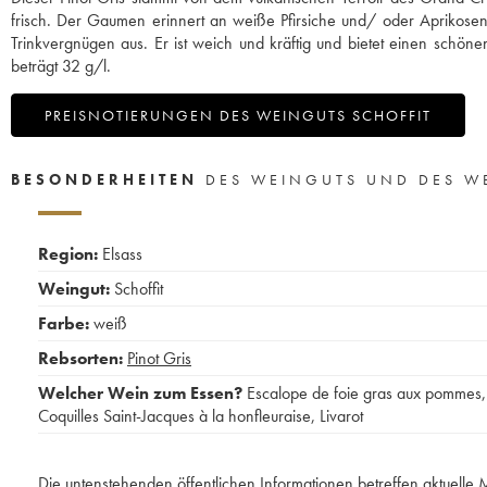
frisch. Der Gaumen erinnert an weiße Pfirsiche und/ oder Aprikosen. V
Trinkvergnügen aus. Er ist weich und kräftig und bietet einen schöne
beträgt 32 g/l.
PREISNOTIERUNGEN DES WEINGUTS SCHOFFIT
BESONDERHEITEN
DES WEINGUTS UND DES W
Region:
Elsass
Weingut:
Schoffit
Farbe:
weiß
Rebsorten:
Pinot Gris
Welcher Wein zum Essen?
Escalope de foie gras aux pommes
,
Coquilles Saint-Jacques à la honfleuraise
,
Livarot
Die untenstehenden öffentlichen Informationen betreffen aktuell