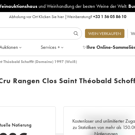
Weinauktionshaus
und
Weinhandlung der besten Weine der Welt:
Bu
Abholung vor Ort
Klicken Sie hier
|
Weinberatung?
+33 1 56 05 86 10
W
WEIN VERKAUFEN
Auktionen
Services +
✨
Ihre Online-Sommeliè
nt Théobald Schoffit (Domaine) 1997 (Weiß)
Cru Rangen Clos Saint Théobald Schoff
Aktuelle Entwicklung der
Kostenloser und unlimitierter Zug
tuelle Notierung
Preisnotierung
zu Statistiken von mehr als 150.
Notierungen