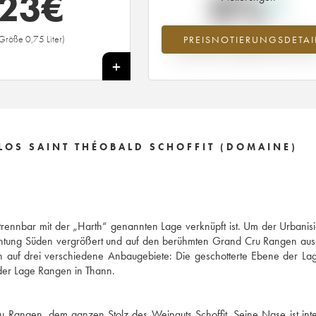
23
€
0%
Größe 0,75 Liter)
PREISNOTIERUNGSDETAI
Preisanstiegs des Jahrgangs 1997 i
Jahr 2026 im Vergleich zum Jahr 20
+
LOS SAINT THÉOBALD SCHOFFIT (DOMAINE)
trennbar mit der „Harth“ genannten Lage verknüpft ist. Um der Urbanis
ichtung Süden vergrößert und auf den berühmten Grand Cru Rangen aus
h auf drei verschiedene Anbaugebiete: Die geschotterte Ebene der La
der Lage Rangen in Thann.
u Rangen, dem ganzen Stolz des Weinguts Schoffit. Seine Nase ist int