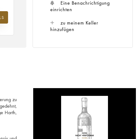
Eine Benachrichtigung
einrichten
LS
m
zu meinem Keller
25
hinzufügen
ierung zu
gedehnt,
ge Harth,
ensiv und