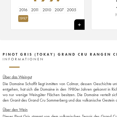
2016
2011
2010
2007
2005
(
1997
PINOT GRIS (TOKAY) GRAND CRU RANGEN C
INFORMATIONEN
Über das Weingut
Die Domaine Schoffit liegt inmitten von Colmar, dessen Geschichte un
entgehen, hat sich die Domaine in den 1980er Jahren gekonnt in R
wo nur wenige Weingüter Flächen besitzen. Die Domaine verteilt sic
den Granit des Grand Cru Sommerberg und das vulkanische Gestein 
Über den Wein
Dieser Pinot Gris stammt von dem vulkanischen Terroir des Grand Cr