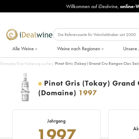
Willkommen auf iDealwine,
online-
Alle Weine
Weine nach Regionen
Unsere 
Startseite
/
Eine Notierung suchen
/
Pinot Gris (Tokay) Grand Cru Rangen Clos Sai
Pinot Gris (Tokay) Grand 
(Domaine)
1997
Jahrgang
1997
Ak