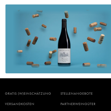
GRATIS (W)EINSCHÄTZUNG
STELLENANGEBOTE
VERSANDKOSTEN
PARTNERWEINGÜTER