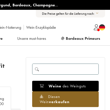
rgund
,
Bordeaux
,
Champagne
...
Die Preise gelten für die Lieferung nach:
ein-Notierung
Wein-Enzyklopädie
re
Unsere must-haves
🍇
Bordeaux Primeurs
it
Weine
des Weinguts
Diesen
ang
Wein
verkaufen
000