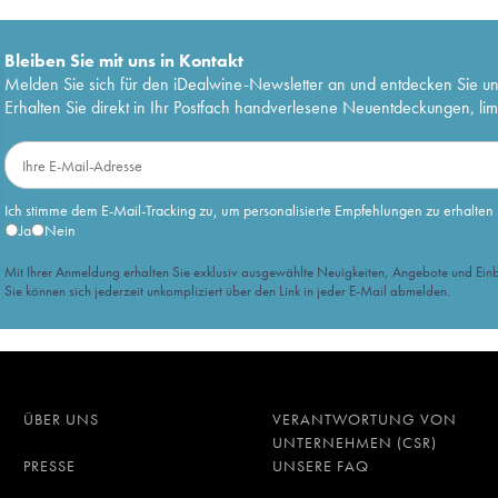
Bleiben Sie mit uns in Kontakt
Melden Sie sich für den iDealwine-Newsletter an und entdecken Sie u
Erhalten Sie direkt in Ihr Postfach handverlesene Neuentdeckungen, lim
Ich stimme dem E-Mail-Tracking zu, um personalisierte Empfehlungen zu erhalten
Ja
Nein
Mit Ihrer Anmeldung erhalten Sie exklusiv ausgewählte Neuigkeiten, Angebote und Einb
Sie können sich jederzeit unkompliziert über den Link in jeder E-Mail abmelden.
ÜBER UNS
VERANTWORTUNG VON
UNTERNEHMEN (CSR)
PRESSE
UNSERE FAQ