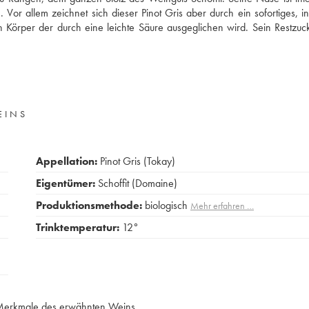
or allem zeichnet sich dieser Pinot Gris aber durch ein sofortiges, ins
n Körper der durch eine leichte Säure ausgeglichen wird. Sein Restzuc
EINS
Appellation:
Pinot Gris (Tokay)
Eigentümer:
Schoffit (Domaine)
Produktionsmethode:
biologisch
Mehr erfahren …
Trinktemperatur:
12°
e Merkmale des erwähnten Weins.