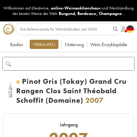
Willkommen auf iDealwine,
online-Weinauktionshaus
und
Weinhandlung
der besten Weine der Welt:
Burgund
,
Bordeaux
,
Champagne
...
Kaufen
Notierung
Wein-Enzyklopädie
VERKAUFEN
Pinot Gris (Tokay) Grand Cru
Rangen Clos Saint Théobald
Schoffit (Domaine)
2007
Jahrgang