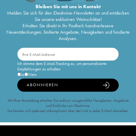
Bleiben Sie mit uns in Kontakt
Melden Sie sich für den iDealwine-Newsletter an und entdecken
Sie unsere exklusiven Weinschätze!
Erhalten Sie direkt in Ihr Postfach handverlesene
Neuentdeckungen, limitierte Angebote, Neuigkeiten und fundierte
Analysen.
Ich stimme dem E-Mail-Tracking zu, um personalisierte
Empfehlungen zu erhalten
Ja
Nein
ABONNIEREN
Mit Ihrer Anmeldung erhalten Sie exklusiv ausgewählte Neuigkeiten, Angebote
und Einblicke von iDealwine.
Sie können sich jederzeit unkompliziert über den Link in jeder E-Mail abmelden.