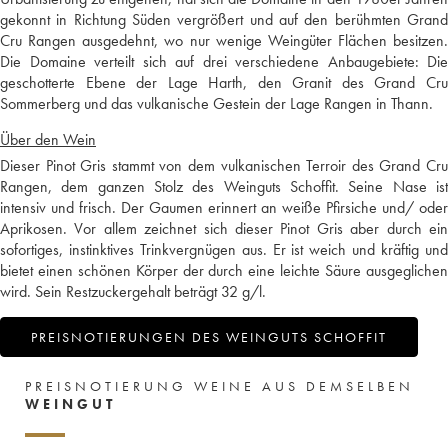
gekonnt in Richtung Süden vergrößert und auf den berühmten Grand
Cru Rangen ausgedehnt, wo nur wenige Weingüter Flächen besitzen.
Die Domaine verteilt sich auf drei verschiedene Anbaugebiete: Die
geschotterte Ebene der Lage Harth, den Granit des Grand Cru
Sommerberg und das vulkanische Gestein der Lage Rangen in Thann.
Über den Wein
Dieser Pinot Gris stammt von dem vulkanischen Terroir des Grand Cru
Rangen, dem ganzen Stolz des Weinguts Schoffit. Seine Nase ist
intensiv und frisch. Der Gaumen erinnert an weiße Pfirsiche und/ oder
Aprikosen. Vor allem zeichnet sich dieser Pinot Gris aber durch ein
sofortiges, instinktives Trinkvergnügen aus. Er ist weich und kräftig und
bietet einen schönen Körper der durch eine leichte Säure ausgeglichen
wird. Sein Restzuckergehalt beträgt 32 g/l.
PREISNOTIERUNGEN DES WEINGUTS SCHOFFIT
PREISNOTIERUNG WEINE AUS DEMSELBEN
WEINGUT