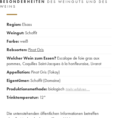
BESONDERHEITEN
DES WEINGUTS UND DES
WEINS
Region:
Elsass
Weingut:
Schoffit
Farbe:
weiß
Rebsorten:
Pinot Gris
Welcher Wein zum Essen?
Escalope de foie gras aux
pommes
,
Coquilles Saint-Jacques à la honfleuraise
,
Livarot
Appellation:
Pinot Gris (Tokay)
Eigentümer:
Schoffit (Domaine)
Produktionsmethode:
biologisch
Mehr erfahren …
Trinktemperatur:
12°
Die untenstehenden öffentlichen Informationen betreffen