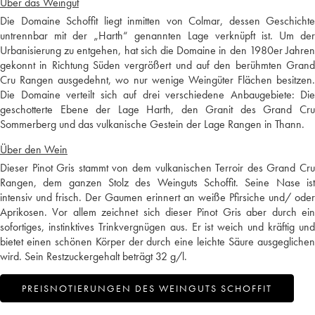
Über das Weingut
Die Domaine Schoffit liegt inmitten von Colmar, dessen Geschichte
untrennbar mit der „Harth“ genannten Lage verknüpft ist. Um der
Urbanisierung zu entgehen, hat sich die Domaine in den 1980er Jahren
gekonnt in Richtung Süden vergrößert und auf den berühmten Grand
Cru Rangen ausgedehnt, wo nur wenige Weingüter Flächen besitzen.
Die Domaine verteilt sich auf drei verschiedene Anbaugebiete: Die
geschotterte Ebene der Lage Harth, den Granit des Grand Cru
Sommerberg und das vulkanische Gestein der Lage Rangen in Thann.
Über den Wein
Dieser Pinot Gris stammt von dem vulkanischen Terroir des Grand Cru
Rangen, dem ganzen Stolz des Weinguts Schoffit. Seine Nase ist
intensiv und frisch. Der Gaumen erinnert an weiße Pfirsiche und/ oder
Aprikosen. Vor allem zeichnet sich dieser Pinot Gris aber durch ein
sofortiges, instinktives Trinkvergnügen aus. Er ist weich und kräftig und
bietet einen schönen Körper der durch eine leichte Säure ausgeglichen
wird. Sein Restzuckergehalt beträgt 32 g/l.
PREISNOTIERUNGEN DES WEINGUTS SCHOFFIT