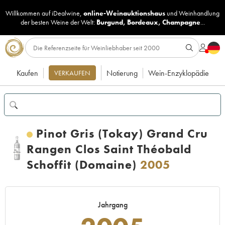
Willkommen auf iDealwine,
online-Weinauktionshaus
und
Weinhandlung
der besten Weine der Welt:
Burgund
,
Bordeaux
,
Champagne
...
Kaufen
Notierung
Wein-Enzyklopädie
VERKAUFEN
Pinot Gris (Tokay) Grand Cru
Rangen Clos Saint Théobald
Schoffit (Domaine)
2005
Jahrgang