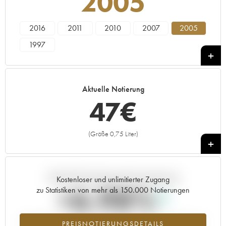
2005
2016
2011
2010
2007
2005
1997
Aktuelle Notierung
47
€
(Größe 0,75 Liter)
+
Aktuelle Entwicklung der Preisnotierung
Kostenloser und unlimitierter Zugang
+6.98%
zu Statistiken von mehr als 150.000 Notierungen
Preisanstiegs des Jahrgangs 2005 im Jahr 2026 im Vergleich zum
PREISNOTIERUNGSDETAILS