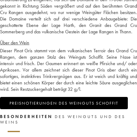
gekonnt in Richtung Süden vergrößert und auf den berühmten Grand
Cru Rangen ausgedehnt, wo nur wenige Weingüter Flächen besitzen.
Die Domaine verteilt sich auf drei verschiedene Anbaugebiete: Die
geschotterte Ebene der Lage Harth, den Granit des Grand Cru
Sommerberg und das vulkanische Gestein der Lage Rangen in Thann.
Über den Wein
Dieser Pinot Gris stammt von dem vulkanischen Terroir des Grand Cru
Rangen, dem ganzen Stolz des Weinguts Schoffit. Seine Nase ist
intensiv und frisch. Der Gaumen erinnert an weiße Pfirsiche und/ oder
Aprikosen. Vor allem zeichnet sich dieser Pinot Gris aber durch ein
sofortiges, instinktives Trinkvergnügen aus. Er ist weich und kräftig und
bietet einen schönen Körper der durch eine leichte Säure ausgeglichen
wird. Sein Restzuckergehalt beträgt 32 g/l.
PREISNOTIERUNGEN DES WEINGUTS SCHOFFIT
BESONDERHEITEN
DES WEINGUTS UND DES
WEINS