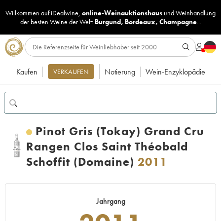
Willkommen auf iDealwine,
online-Weinauktionshaus
und
Weinhandlung
der besten Weine der Welt:
Burgund
,
Bordeaux
,
Champagne
...
Kaufen
Notierung
Wein-Enzyklopädie
VERKAUFEN
Pinot Gris (Tokay) Grand Cru
Rangen Clos Saint Théobald
Schoffit (Domaine)
2011
Jahrgang