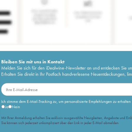
Bleiben Sie mit uns in Kontakt
Melden Sie sich für den iDealwine-Newsletter an und entdecken Sie u
Erhalten Sie direkt in Ihr Postfach handverlesene Neuentdeckungen, lim
Ich stimme dem E-Mail-Tracking zu, um personalisierte Empfehlungen zu erhalten
Ja
Nein
Mit Ihrer Anmeldung erhalten Sie exklusiv ausgewählte Neuigkeiten, Angebote und Einb
Sie können sich jederzeit unkompliziert über den Link in jeder E-Mail abmelden.