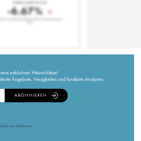
nsere exklusiven Weinschätze!
itierte Angebote, Neuigkeiten und fundierte Analysen.
ABONNIEREN
licke von iDealwine.