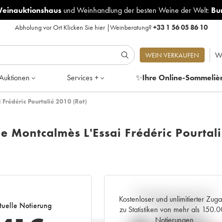
Weinauktionshaus
und
Weinhandlung der besten Weine der Welt:
Bu
Abholung vor Ort
Klicken Sie hier
|
Weinberatung?
+33 1 56 05 86 10
W
WEIN VERKAUFEN
Auktionen
Services +
✨
Ihre Online-Sommeliè
Frédéric Pourtalié 2010 (Rot)
 Montcalmès L'Essai Frédéric Pourtal
Aktuelle Entwicklung der
Kostenloser und unlimitierter Zug
tuelle Notierung
Preisnotierung
zu Statistiken von mehr als 150.
Notierungen