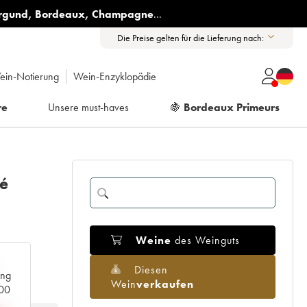
rgund
,
Bordeaux
,
Champagne
...
Die Preise gelten für die Lieferung nach:
ein-Notierung
Wein-Enzyklopädie
re
Unsere must-haves
🍇
Bordeaux Primeurs
ié
Weine
des Weinguts
Diesen
ang
Wein
verkaufen
000