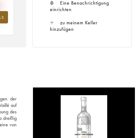
Eine Benachrichtigung
einrichten
LS
hr
zu meinem Keller
hinzufügen
igen der
aillé auf
bung des
a dreißig
Weine von
.