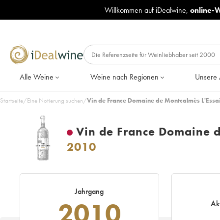
Willkommen auf iDealwine,
online-
Alle Weine
Weine nach Regionen
Unsere 
Startseite
/
Eine Notierung suchen
/
Vin de France Domaine de Montcalmès L'Essai 
Vin de France Domaine de
2010
Jahrgang
2010
Ak