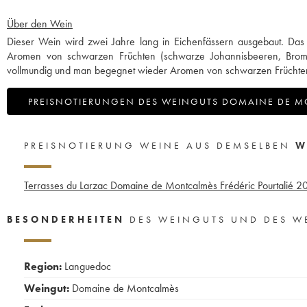
Über den Wein
Dieser Wein wird zwei Jahre lang in Eichenfässern ausgebaut. Das 
Aromen von schwarzen Früchten (schwarze Johannisbeeren, Br
vollmundig und man begegnet wieder Aromen von schwarzen Früchten, G
PREISNOTIERUNGEN DES WEINGUTS DOMAINE DE 
PREISNOTIERUNG WEINE AUS DEMSELBEN
W
Terrasses du Larzac Domaine de Montcalmès Frédéric Pourtalié
2
BESONDERHEITEN
DES WEINGUTS UND DES W
Region:
Languedoc
Weingut:
Domaine de Montcalmès