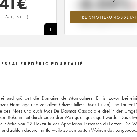
41
€
-8.04%
Größe 0,75 Liter)
PREISNOTIERUNGSDETAI
Preisabfall des Jahrgangs 2010 im Ja
2026 im Vergleich zum Jahr 2025
+
ESSAI FRÉDÉRIC POURTALIÉ
lerei und gründet die Domaine de Montcalmès. Er ist zuvor bei ein
zes-Hermitage und vor allem Olivier Jullien (Mas Jullien) und Laurent V
e des Pères und auch Mas De Daumas Gassac alle drei in der Umge
ssen Bekanntheit durch diese drei Weingüter gesteigert wurde. Das etw
ne Fläche von 22 Hektar in der Appellation Terrasses du Larzac. Die 
und zählen dadurch mittlerweile zu den besten Weinen des Languedoc