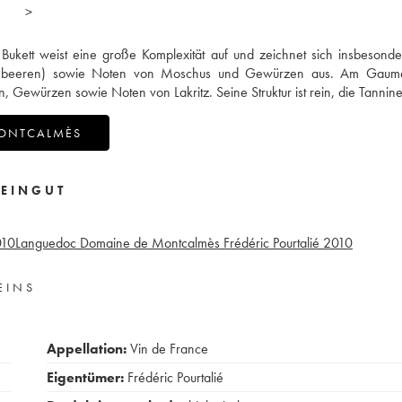
>
Bukett weist eine große Komplexität auf und zeichnet sich insbesond
ombeeren) sowie Noten von Moschus und Gewürzen aus. Am Gaume
ewürzen sowie Noten von Lakritz. Seine Struktur ist rein, die Tannine 
MONTCALMÈS
EINGUT
010
Languedoc Domaine de Montcalmès Frédéric Pourtalié
2010
EINS
Appellation:
Vin de France
Eigentümer:
Frédéric Pourtalié