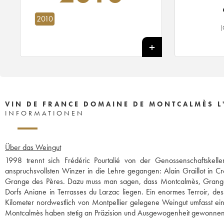
2010
(
VIN DE FRANCE DOMAINE DE MONTCALMÈS L'
INFORMATIONEN
Über das Weingut
1998 trennt sich Frédéric Pourtalié von der Genossenschaftskel
anspruchsvollsten Winzer in die Lehre gegangen: Alain Graillot in Cro
Grange des Pères. Dazu muss man sagen, dass Montcalmès, Grang
Dorfs Aniane in Terrasses du Larzac liegen. Ein enormes Terroir, de
Kilometer nordwestlich von Montpellier gelegene Weingut umfasst ei
Montcalmès haben stetig an Präzision und Ausgewogenheit gewonnen 