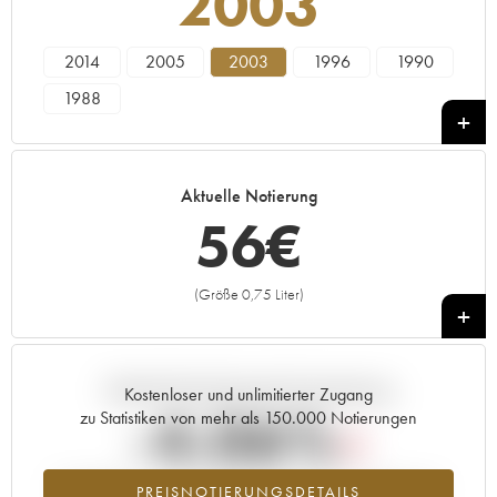
2003
2014
2005
2003
1996
1990
1988
Aktuelle Notierung
56
€
(Größe 0,75 Liter)
+
Aktuelle Entwicklung der Preisnotierung
Kostenloser und unlimitierter Zugang
-4.06%
zu Statistiken von mehr als 150.000 Notierungen
Preisabfall des Jahrgangs 2003 im Jahr 2026 im Vergleich zum
PREISNOTIERUNGSDETAILS