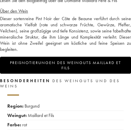
Lesen Sie den Blogbeitrag über die Domaine Maillard Père & Fils
Über den Wein
Dieser sortenreine Pint Noir der Côte de Beaune verführt durch seine
aromatische Vielfalt (rote und schwarze Früchte, Gewürze, Pfeffer,
Veilchen), seine großzügige und tiefe Konsistenz, sowie seine fabelhafte
mineralische Struktur, die ihm Länge und Komplexität verleiht. Dieser
Wein ist ohne Zweifel geeignet um köstliche und feine Speisen zu
begleiten.
PREISNOTIERUNGEN DES WEINGUTS MAILLARD ET
FILS
BESONDERHEITEN
DES WEINGUTS UND DES
WEINS
Region:
Burgund
Weingut:
Maillard et Fils
Farbe:
rot