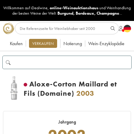
Willkommen auf iDealwine,
online-Weinauktionshaus
und
Weinhandlung
der besten Weine der Welt:
Burgund
,
Bordeaux
,
Champagne
...
Kaufen
Notierung
Wein-Enzyklopädie
VERKAUFEN
Aloxe-Corton Maillard et
Fils (Domaine)
2003
Jahrgang