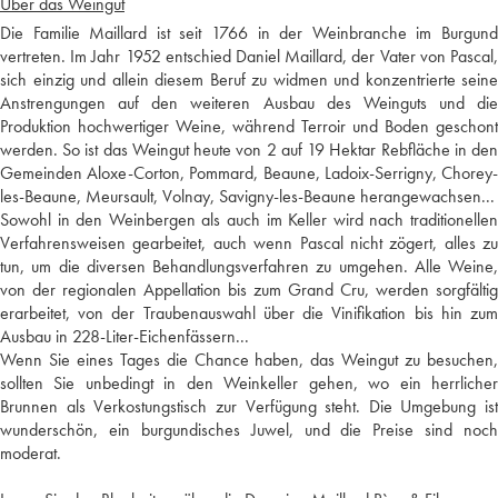
Über das Weingut
Die Familie Maillard ist seit 1766 in der Weinbranche im Burgund
vertreten. Im Jahr 1952 entschied Daniel Maillard, der Vater von Pascal,
sich einzig und allein diesem Beruf zu widmen und konzentrierte seine
Anstrengungen auf den weiteren Ausbau des Weinguts und die
Produktion hochwertiger Weine, während Terroir und Boden geschont
werden. So ist das Weingut heute von 2 auf 19 Hektar Rebfläche in den
Gemeinden Aloxe-Corton, Pommard, Beaune, Ladoix-Serrigny, Chorey-
les-Beaune, Meursault, Volnay, Savigny-les-Beaune herangewachsen...
Sowohl in den Weinbergen als auch im Keller wird nach traditionellen
Verfahrensweisen gearbeitet, auch wenn Pascal nicht zögert, alles zu
tun, um die diversen Behandlungsverfahren zu umgehen. Alle Weine,
von der regionalen Appellation bis zum Grand Cru, werden sorgfältig
erarbeitet, von der Traubenauswahl über die Vinifikation bis hin zum
Ausbau in 228-Liter-Eichenfässern...
Wenn Sie eines Tages die Chance haben, das Weingut zu besuchen,
sollten Sie unbedingt in den Weinkeller gehen, wo ein herrlicher
Brunnen als Verkostungstisch zur Verfügung steht. Die Umgebung ist
wunderschön, ein burgundisches Juwel, und die Preise sind noch
moderat.