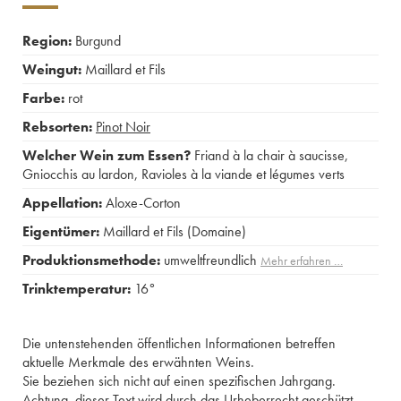
Region:
Burgund
Weingut:
Maillard et Fils
Farbe:
rot
Rebsorten:
Pinot Noir
Welcher Wein zum Essen?
Friand à la chair à saucisse
,
Gniocchis au lardon
,
Ravioles à la viande et légumes verts
Appellation:
Aloxe-Corton
Eigentümer:
Maillard et Fils (Domaine)
Produktionsmethode:
umweltfreundlich
Mehr erfahren …
Trinktemperatur:
16°
Die untenstehenden öffentlichen Informationen betreffen
aktuelle Merkmale des erwähnten Weins.
Sie beziehen sich nicht auf einen spezifischen Jahrgang.
Achtung, dieser Text wird durch das Urheberrecht geschützt.