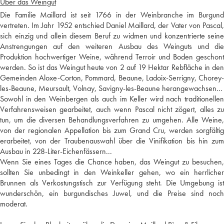
Über das Weingut
Die Familie Maillard ist seit 1766 in der Weinbranche im Burgund
vertreten. Im Jahr 1952 entschied Daniel Maillard, der Vater von Pascal,
sich einzig und allein diesem Beruf zu widmen und konzentrierte seine
Anstrengungen auf den weiteren Ausbau des Weinguts und die
Produktion hochwertiger Weine, während Terroir und Boden geschont
werden. So ist das Weingut heute von 2 auf 19 Hektar Rebfläche in den
Gemeinden Aloxe-Corton, Pommard, Beaune, Ladoix-Serrigny, Chorey-
les-Beaune, Meursault, Volnay, Savigny-les-Beaune herangewachsen...
Sowohl in den Weinbergen als auch im Keller wird nach traditionellen
Verfahrensweisen gearbeitet, auch wenn Pascal nicht zögert, alles zu
tun, um die diversen Behandlungsverfahren zu umgehen. Alle Weine,
von der regionalen Appellation bis zum Grand Cru, werden sorgfältig
erarbeitet, von der Traubenauswahl über die Vinifikation bis hin zum
Ausbau in 228-Liter-Eichenfässern...
Wenn Sie eines Tages die Chance haben, das Weingut zu besuchen,
sollten Sie unbedingt in den Weinkeller gehen, wo ein herrlicher
Brunnen als Verkostungstisch zur Verfügung steht. Die Umgebung ist
wunderschön, ein burgundisches Juwel, und die Preise sind noch
moderat.