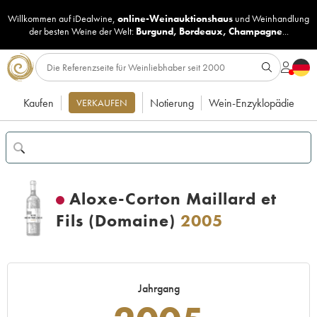
Willkommen auf iDealwine,
online-Weinauktionshaus
und
Weinhandlung
der besten Weine der Welt:
Burgund
,
Bordeaux
,
Champagne
...
Kaufen
Notierung
Wein-Enzyklopädie
VERKAUFEN
Aloxe-Corton Maillard et
Fils (Domaine)
2005
Jahrgang