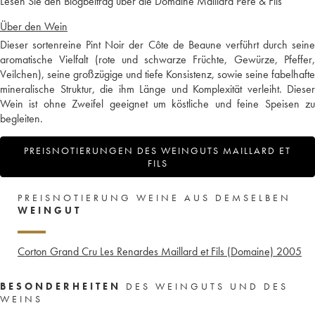
Lesen Sie den Blogbeitrag über die Domaine Maillard Père & Fils
Über den Wein
Dieser sortenreine Pint Noir der Côte de Beaune verführt durch seine
aromatische Vielfalt (rote und schwarze Früchte, Gewürze, Pfeffer,
Veilchen), seine großzügige und tiefe Konsistenz, sowie seine fabelhafte
mineralische Struktur, die ihm Länge und Komplexität verleiht. Dieser
Wein ist ohne Zweifel geeignet um köstliche und feine Speisen zu
begleiten.
PREISNOTIERUNGEN DES WEINGUTS MAILLARD ET
FILS
PREISNOTIERUNG WEINE AUS DEMSELBEN
WEINGUT
Corton Grand Cru Les Renardes Maillard et Fils (Domaine)
2005
BESONDERHEITEN
DES WEINGUTS UND DES
WEINS