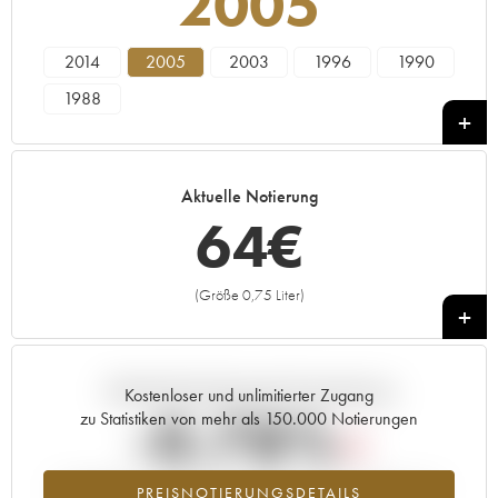
2005
2014
2005
2003
1996
1990
1988
Aktuelle Notierung
64
€
(Größe 0,75 Liter)
+
Aktuelle Entwicklung der Preisnotierung
Kostenloser und unlimitierter Zugang
-0.78%
zu Statistiken von mehr als 150.000 Notierungen
Preisabfall des Jahrgangs 2005 im Jahr 2026 im Vergleich zum
PREISNOTIERUNGSDETAILS