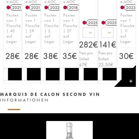
e AOC
e AOC
e AOC
e AOC
e AOC
2021
T
2021
T
2022
T
2018
T
2023
Posten
Posten
Posten
Posten
Posten
von 1
von 1
von 1
von 1
von 1
2025
T
2025
T
Flasche
Flasche
Flasche
Flasche
Flasche
| 42
| 29
| 2
| 27
| 11
auf
auf
auf
auf
auf
Lager
Lager
Lager
Lager
Lager
282
€
141
€
Preis pro
Preis pro
28
€
28
€
38
€
35
€
30
€
Einheit
Einheit
47
€
23,50
€
✕
MARQUIS DE CALON SECOND VIN
INFORMATIONEN