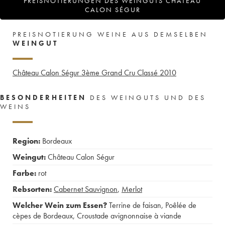
PREISNOTIERUNGEN DES WEINGUTS CHÂTEAU
CALON SÉGUR
PREISNOTIERUNG WEINE AUS DEMSELBEN
WEINGUT
Château Calon Ségur 3ème Grand Cru Classé
2010
BESONDERHEITEN
DES WEINGUTS UND DES
WEINS
Region:
Bordeaux
Weingut:
Château Calon Ségur
Farbe:
rot
Rebsorten:
Cabernet Sauvignon
,
Merlot
Welcher Wein zum Essen?
Terrine de faisan
,
Poêlée de
cèpes de Bordeaux
,
Croustade avignonnaise à viande