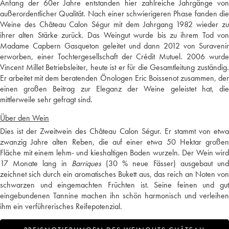
Anfang der 60er Jahre entstanden hier zahlreiche Jahrgänge von
außerordentlicher Qualität. Nach einer schwierigeren Phase fanden die
Weine des Château Calon Ségur mit dem Jahrgang 1982 wieder zu
ihrer alten Stärke zurück. Das Weingut wurde bis zu ihrem Tod von
Madame Capbern Gasqueton geleitet und dann 2012 von Suravenir
erworben, einer Tochtergesellschaft der Crédit Mutuel. 2006 wurde
Vincent Millet Betriebsleiter, heute ist er für die Gesamtleitung zuständig.
Er arbeitet mit dem beratenden Önologen Eric Boissenot zusammen, der
einen großen Beitrag zur Eleganz der Weine geleistet hat, die
mittlerweile sehr gefragt sind.
Über den Wein
Dies ist der Zweitwein des Château Calon Ségur. Er stammt von etwa
zwanzig Jahre alten Reben, die auf einer etwa 50 Hektar großen
Fläche mit einem lehm- und kieshaltigen Boden wurzeln. Der Wein wird
17 Monate lang in
Barriques
(30 % neue Fässer) ausgebaut un
zeichnet sich durch ein aromatisches Bukett aus, das reich an Noten von
schwarzen und eingemachten Früchten ist. Seine feinen und gut
eingebundenen Tannine machen ihn schön harmonisch und verleihen
ihm ein verführerisches Reifepotenzial.