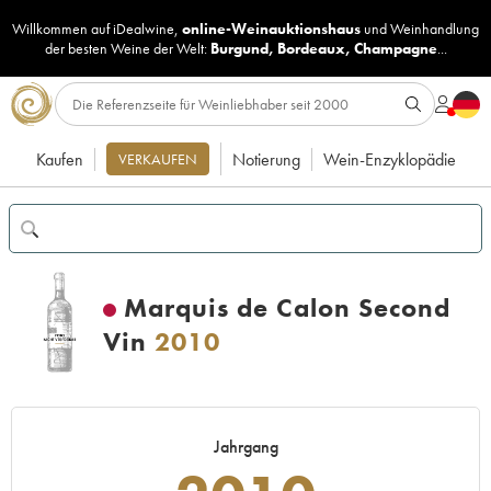
Willkommen auf iDealwine,
online-Weinauktionshaus
und
Weinhandlung
der besten Weine der Welt:
Burgund
,
Bordeaux
,
Champagne
...
Kaufen
Notierung
Wein-Enzyklopädie
VERKAUFEN
Marquis de Calon Second
Vin
2010
Jahrgang