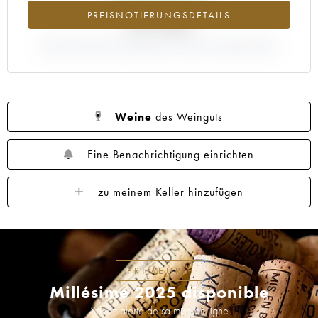
PREISNOTIERUNGSDETAILS
+27.98%
ABWEICHUNG DER NOTIERUNG AKTUELL/PRIMEUR-PREIS
Weine
des Weinguts
Eine Benachrichtigung einrichten
zu meinem Keller hinzufügen
PRIMEURS
Millésime 2025 disponible
Soyez alerté de sa mise en ligne