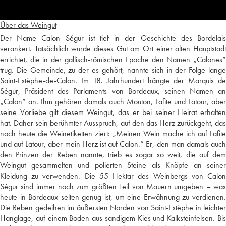
Über das Weingut
Der Name Calon Ségur ist tief in der Geschichte des Bordelais
verankert. Tatsächlich wurde dieses Gut am Ort einer alten Hauptstadt
errichtet, die in der gallisch-römischen Epoche den Namen „Calones“
trug. Die Gemeinde, zu der es gehört, nannte sich in der Folge lange
Saint-Estèphe-de-Calon. Im 18. Jahrhundert hängte der Marquis de
Ségur, Präsident des Parlaments von Bordeaux, seinen Namen an
„Calon“ an. Ihm gehören damals auch Mouton, Lafite und Latour, aber
seine Vorliebe gilt diesem Weingut, das er bei seiner Heirat erhalten
hat. Daher sein berühmter Ausspruch, auf den das Herz zurückgeht, das
noch heute die Weinetiketten ziert: „Meinen Wein mache ich auf Lafite
und auf Latour, aber mein Herz ist auf Calon.“ Er, den man damals auch
den Prinzen der Reben nannte, trieb es sogar so weit, die auf dem
Weingut gesammelten und polierten Steine als Knöpfe an seiner
Kleidung zu verwenden. Die 55 Hektar des Weinbergs von Calon
Ségur sind immer noch zum größten Teil von Mauern umgeben – was
heute in Bordeaux selten genug ist, um eine Erwähnung zu verdienen.
Die Reben gedeihen im äußersten Norden von Saint-Estèphe in leichter
Hanglage, auf einem Boden aus sandigem Kies und Kalksteinfelsen. Bis