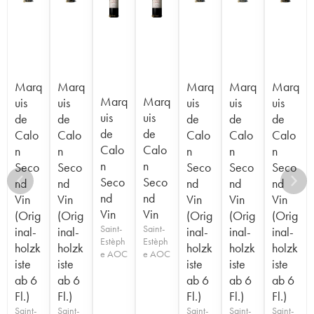
Marq
Marq
Marq
Marq
Marq
Marq
Marq
uis
uis
uis
uis
uis
uis
uis
de
de
de
de
de
de
de
Calo
Calo
Calo
Calo
Calo
Calo
Calo
n
n
n
n
n
n
n
Seco
Seco
Seco
Seco
Seco
Seco
Seco
nd
nd
nd
nd
nd
nd
nd
Vin
Vin
Vin
Vin
Vin
Vin
Vin
(Orig
(Orig
(Orig
(Orig
(Orig
Saint-
Saint-
inal-
inal-
inal-
inal-
inal-
Estèph
Estèph
holzk
holzk
holzk
holzk
holzk
e AOC
e AOC
iste
iste
iste
iste
iste
ab 6
ab 6
ab 6
ab 6
ab 6
Fl.)
Fl.)
Fl.)
Fl.)
Fl.)
Saint-
Saint-
Saint-
Saint-
Saint-