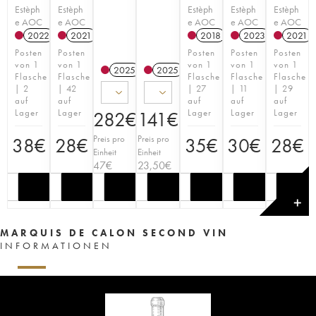
Estèph
Estèph
Estèph
Estèph
Estèph
e AOC
e AOC
e AOC
e AOC
e AOC
2022
T
2021
T
2018
T
2023
T
2021
Posten
Posten
Posten
Posten
Posten
von 1
von 1
von 1
von 1
von 1
2025
T
2025
T
Flasche
Flasche
Flasche
Flasche
Flasche
| 2
| 42
| 27
| 11
| 29
auf
auf
auf
auf
auf
Lager
Lager
Lager
Lager
Lager
282
€
141
€
Preis pro
Preis pro
38
€
28
€
35
€
30
€
28
€
Einheit
Einheit
47
€
23,50
€
✕
MARQUIS DE CALON SECOND VIN
INFORMATIONEN