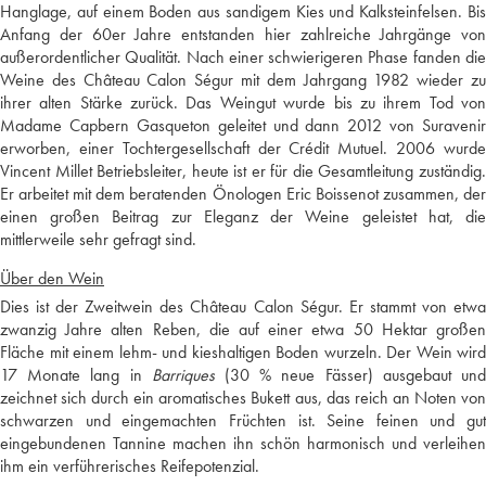
Hanglage, auf einem Boden aus sandigem Kies und Kalksteinfelsen. Bis
Anfang der 60er Jahre entstanden hier zahlreiche Jahrgänge von
außerordentlicher Qualität. Nach einer schwierigeren Phase fanden die
Weine des Château Calon Ségur mit dem Jahrgang 1982 wieder zu
ihrer alten Stärke zurück. Das Weingut wurde bis zu ihrem Tod von
Madame Capbern Gasqueton geleitet und dann 2012 von Suravenir
erworben, einer Tochtergesellschaft der Crédit Mutuel. 2006 wurde
Vincent Millet Betriebsleiter, heute ist er für die Gesamtleitung zuständig.
Er arbeitet mit dem beratenden Önologen Eric Boissenot zusammen, der
einen großen Beitrag zur Eleganz der Weine geleistet hat, die
mittlerweile sehr gefragt sind.
Über den Wein
Dies ist der Zweitwein des Château Calon Ségur. Er stammt von etwa
zwanzig Jahre alten Reben, die auf einer etwa 50 Hektar großen
Fläche mit einem lehm- und kieshaltigen Boden wurzeln. Der Wein wird
17 Monate lang in
Barriques
(30 % neue Fässer) ausgebaut un
zeichnet sich durch ein aromatisches Bukett aus, das reich an Noten von
schwarzen und eingemachten Früchten ist. Seine feinen und gut
eingebundenen Tannine machen ihn schön harmonisch und verleihen
ihm ein verführerisches Reifepotenzial.