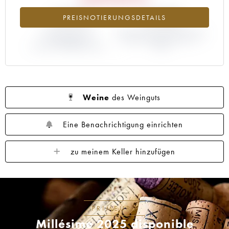
-15.2%
-3.23%
PREISNOTIERUNGSDETAILS
ABWEICHUNG DER
ABWEICHUNG PRIMEUR-PREIS
NOTIERUNG
NACH JAHRGANG 2017 /
AKTUELL/PRIMEUR-PREIS
2016
Weine
des Weinguts
Eine Benachrichtigung einrichten
zu meinem Keller hinzufügen
PRIMEURS
Millésime 2025 disponible