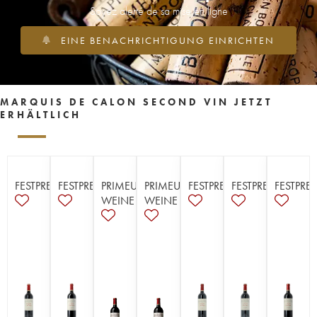
Soyez alerté de sa mise en ligne
EINE BENACHRICHTIGUNG EINRICHTEN
MARQUIS DE CALON SECOND VIN JETZT
ERHÄLTLICH
FESTPREISE
FESTPREISE
PRIMEUR-
PRIMEUR-
FESTPREISE
FESTPREISE
FESTPREI
WEINE
WEINE