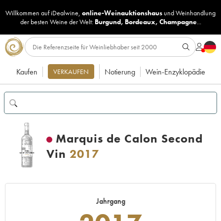
Willkommen auf iDealwine,
online-Weinauktionshaus
und
Weinhandlung
der besten Weine der Welt:
Burgund
,
Bordeaux
,
Champagne
...
Kaufen
Notierung
Wein-Enzyklopädie
VERKAUFEN
Marquis de Calon Second
Vin
2017
Jahrgang