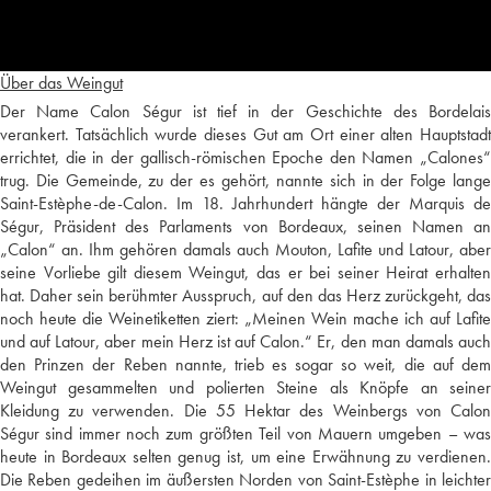
Über das Weingut
Der Name Calon Ségur ist tief in der Geschichte des Bordelais
verankert. Tatsächlich wurde dieses Gut am Ort einer alten Hauptstadt
errichtet, die in der gallisch-römischen Epoche den Namen „Calones“
trug. Die Gemeinde, zu der es gehört, nannte sich in der Folge lange
Saint-Estèphe-de-Calon. Im 18. Jahrhundert hängte der Marquis de
Ségur, Präsident des Parlaments von Bordeaux, seinen Namen an
„Calon“ an. Ihm gehören damals auch Mouton, Lafite und Latour, aber
seine Vorliebe gilt diesem Weingut, das er bei seiner Heirat erhalten
hat. Daher sein berühmter Ausspruch, auf den das Herz zurückgeht, das
noch heute die Weinetiketten ziert: „Meinen Wein mache ich auf Lafite
und auf Latour, aber mein Herz ist auf Calon.“ Er, den man damals auch
den Prinzen der Reben nannte, trieb es sogar so weit, die auf dem
Weingut gesammelten und polierten Steine als Knöpfe an seiner
Kleidung zu verwenden. Die 55 Hektar des Weinbergs von Calon
Ségur sind immer noch zum größten Teil von Mauern umgeben – was
heute in Bordeaux selten genug ist, um eine Erwähnung zu verdienen.
Die Reben gedeihen im äußersten Norden von Saint-Estèphe in leichter