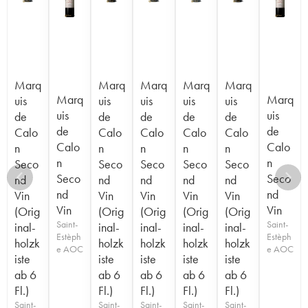
Marq
Marq
Marq
Marq
Marq
Marq
Marq
uis
uis
uis
uis
uis
uis
uis
de
de
de
de
de
de
de
Calo
Calo
Calo
Calo
Calo
Calo
Calo
n
n
n
n
n
n
n
Seco
Seco
Seco
Seco
Seco
Seco
Seco
nd
nd
nd
nd
nd
nd
nd
Vin
Vin
Vin
Vin
Vin
Vin
Vin
(Orig
(Orig
(Orig
(Orig
(Orig
Saint-
Saint-
inal-
inal-
inal-
inal-
inal-
Estèph
Estèph
holzk
holzk
holzk
holzk
holzk
e AOC
e AOC
iste
iste
iste
iste
iste
ab 6
ab 6
ab 6
ab 6
ab 6
Fl.)
Fl.)
Fl.)
Fl.)
Fl.)
Saint-
Saint-
Saint-
Saint-
Saint-