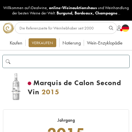
Willkommen auf iDealwine,
online-Weinauktionshaus
und
Weinhandlung
der besten Weine der Welt:
Burgund
,
Bordeaux
,
Champagne
...
Kaufen
Notierung
Wein-Enzyklopädie
VERKAUFEN
Marquis de Calon Second
Vin
2015
Jahrgang