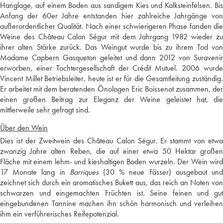
Hanglage, auf einem Boden aus sandigem Kies und Kalksteinfelsen. Bis
Anfang der 60er Jahre entstanden hier zahlreiche Jahrgänge von
außerordentlicher Qualität. Nach einer schwierigeren Phase fanden die
Weine des Château Calon Ségur mit dem Jahrgang 1982 wieder zu
ihrer alten Stärke zurück. Das Weingut wurde bis zu ihrem Tod von
Madame Capbern Gasqueton geleitet und dann 2012 von Suravenir
erworben, einer Tochtergesellschaft der Crédit Mutuel. 2006 wurde
Vincent Millet Betriebsleiter, heute ist er für die Gesamtleitung zuständig.
Er arbeitet mit dem beratenden Önologen Eric Boissenot zusammen, der
einen großen Beitrag zur Eleganz der Weine geleistet hat, die
mittlerweile sehr gefragt sind.
Über den Wein
Dies ist der Zweitwein des Château Calon Ségur. Er stammt von etwa
zwanzig Jahre alten Reben, die auf einer etwa 50 Hektar großen
Fläche mit einem lehm- und kieshaltigen Boden wurzeln. Der Wein wird
17 Monate lang in
Barriques
(30 % neue Fässer) ausgebaut un
zeichnet sich durch ein aromatisches Bukett aus, das reich an Noten von
schwarzen und eingemachten Früchten ist. Seine feinen und gut
eingebundenen Tannine machen ihn schön harmonisch und verleihen
ihm ein verführerisches Reifepotenzial.