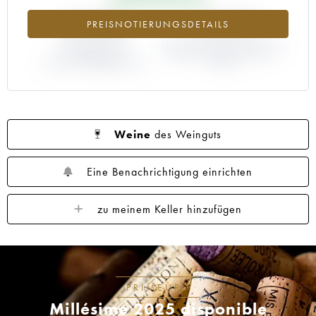
+6.46%
+16.67%
PREISNOTIERUNGSDETAILS
ABWEICHUNG DER
ABWEICHUNG PRIMEUR-PREIS
NOTIERUNG
NACH JAHRGANG 2015 /
AKTUELL/PRIMEUR-PREIS
2014
Weine
des Weinguts
Eine Benachrichtigung einrichten
zu meinem Keller hinzufügen
PRIMEURS
Millésime 2025 disponible