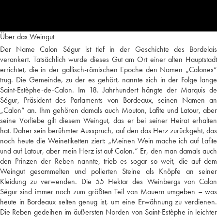
Über das Weingut
Der Name Calon Ségur ist tief in der Geschichte des Bordelais
verankert. Tatsächlich wurde dieses Gut am Ort einer alten Hauptstadt
errichtet, die in der gallisch-römischen Epoche den Namen „Calones“
trug. Die Gemeinde, zu der es gehört, nannte sich in der Folge lange
Saint-Estèphe-de-Calon. Im 18. Jahrhundert hängte der Marquis de
Ségur, Präsident des Parlaments von Bordeaux, seinen Namen an
„Calon“ an. Ihm gehören damals auch Mouton, Lafite und Latour, aber
seine Vorliebe gilt diesem Weingut, das er bei seiner Heirat erhalten
hat. Daher sein berühmter Ausspruch, auf den das Herz zurückgeht, das
noch heute die Weinetiketten ziert: „Meinen Wein mache ich auf Lafite
und auf Latour, aber mein Herz ist auf Calon.“ Er, den man damals auch
den Prinzen der Reben nannte, trieb es sogar so weit, die auf dem
Weingut gesammelten und polierten Steine als Knöpfe an seiner
Kleidung zu verwenden. Die 55 Hektar des Weinbergs von Calon
Ségur sind immer noch zum größten Teil von Mauern umgeben – was
heute in Bordeaux selten genug ist, um eine Erwähnung zu verdienen.
Die Reben gedeihen im äußersten Norden von Saint-Estèphe in leichter