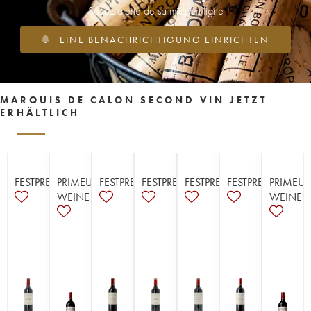
Soyez alerté de sa mise en ligne
EINE BENACHRICHTIGUNG EINRICHTEN
MARQUIS DE CALON SECOND VIN JETZT
ERHÄLTLICH
FESTPREISE
PRIMEUR-
FESTPREISE
FESTPREISE
FESTPREISE
FESTPREISE
PRIMEUR
WEINE
WEINE