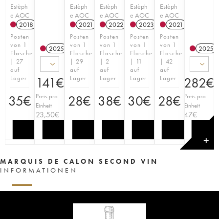
Estèph
Estèph
Estèph
Estèph
Estèph
e AOC
e AOC
e AOC
e AOC
e AOC
2018
T
2021
T
2022
T
2023
T
2021
T
Posten
Posten
Posten
Posten
Posten
von 1
von 1
von 1
von 1
von 1
2025
T
2025
Flasche
Flasche
Flasche
Flasche
Flasche
| 27
| 29
| 2
| 11
| 42
auf
auf
auf
auf
auf
Lager
Lager
Lager
Lager
Lager
141
€
282
€
Preis pro
Preis pro
35
€
28
€
38
€
30
€
28
€
Einheit
Einheit
23,50
€
47
€
✕
MARQUIS DE CALON SECOND VIN
INFORMATIONEN