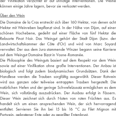
der Vinifikation verzichtet er auf unnötige Interventionen. Die Weine
können einige Jahre lagern, bevor sie verkostet werden.
Über den Wein
Die Domaine de la Cras erstreckt sich über 160 Hektar, von denen acht
Hektar mit Weinreben bepflanzt sind. In der Nähe von Dijon, auf einer
schönen Hochebene, gedeiht auf einer Fläche von fünf Hektar die
Rebsorte Pinot Noir. Das Weingut gehört der Stadt Dijon (bzw. der
Landwirtschaftskammer der Côte d'Or) und wird von Marc Soyard
verwaltet. Der aus dem Jura stammende Winzer begann seine Karriere
auf dem Weingut Domaine Bizot in Vosne-Romanée.
Die Philosophie des Weinguts basiert auf dem Respekt vor dem Wein
sowie auf einer Vinifikation ohne große Interventionen. Der Anbau ist
biologisch und folgt zudem biodynamischen Grundsätzen. Dank der
Handlese werden die Trauben sorgfältig ausgewählt. Dieser Rotwein
wird aus ganzen oder teilweise entrappten Trauben hergestellt. Die
natürlichen Hefen und der geringe Schwefelzusatz ermöglichen es dem
Wein, sich vollständig auszudrücken. Der Ausbau erfolgt in Fässern.
Dieser Wein zeichnet sich durch Noten von roten Früchten aus. Es
handelt sich um einen ansprechenden Wein, der sich hervorragend
entfaltet. Servieren Sie ihn bei 15 bis 16 °C zu Filet Mignon mit
Portwein, gebratener Ente oder zu gegrillter Entenbrust.