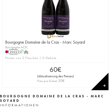
Bourgogne Domaine de la Cras - Marc Soyard
Bourgogne AOC
2023
A
K
Posten von 2 Flaschen | 0 Gebote
60
€
(
Aktualisierung des Preises
)
30
€
Preis pro Einheit
✕
BOURGOGNE DOMAINE DE LA CRAS - MARC
SOYARD
INFORMATIONEN