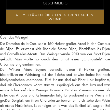
GESCHMEIDIG
SIE VERFÜGEN ÜBER EINEN IDENTISCHEN
WEIN?
Über das Weingut
Die Domaine de la Cras ist ein 160 Hektar großes Areal in den Coteaux
de Dijon. Es erstreckt sich über die Städte Dijon, Plombières-lès-Dijon
und Corcelles-les-Monts. Das Weingut wurde 2013 von der Stadt Dijon
gekauft. Man wollte so durch den Erhalt eines „Grüngürtels“ die
Urbanisierung eindämmen.
Der Winzer Marc Soyard verwaltet einen 8 Hektar großen,
biozertifizierten Weinberg auf der Fläche und bewirtschaftet ihn nach
biodynamischen Methoden. Fünf Hektar sind mit Pinot Noir bepflanzt,
drei mit Chardonnay. Marc stammt ursprünglich aus dem Jura und war
einige Jahre auf dem Weingut Domaine Bizot in Vosne-Romanée als
Leiter des Anbaus und Kellermeister tätig. Er produziert seine Weine mit
großer Sorgfalt, um ihren Charakter zu bewahren. „Ich sehe den Wein
als etwas Natürliches, Lebendiges an, etwas das flexibel ist“, sagt er. Bei