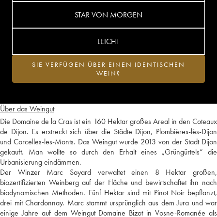
STAR VON MORGEN
LEICHT
SIE VERFÜGEN ÜBER EINEN IDENTISCHEN
WEIN?
Über das Weingut
Die Domaine de la Cras ist ein 160 Hektar großes Areal in den Coteaux
de Dijon. Es erstreckt sich über die Städte Dijon, Plombières-lès-Dijon
und Corcelles-les-Monts. Das Weingut wurde 2013 von der Stadt Dijon
gekauft. Man wollte so durch den Erhalt eines „Grüngürtels“ die
Urbanisierung eindämmen.
Der Winzer Marc Soyard verwaltet einen 8 Hektar großen,
biozertifizierten Weinberg auf der Fläche und bewirtschaftet ihn nach
biodynamischen Methoden. Fünf Hektar sind mit Pinot Noir bepflanzt,
drei mit Chardonnay. Marc stammt ursprünglich aus dem Jura und war
einige Jahre auf dem Weingut Domaine Bizot in Vosne-Romanée als