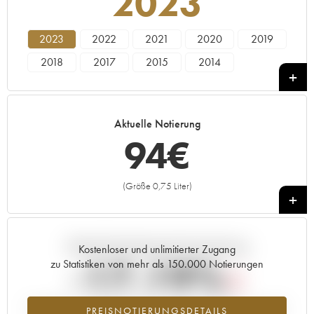
2023
2023
2022
2021
2020
2019
2018
2017
2015
2014
Aktuelle Notierung
94
€
(Größe 0,75 Liter)
+
Aktuelle Entwicklung der Preisnotierung
Kostenloser und unlimitierter Zugang
-17.19%
zu Statistiken von mehr als 150.000 Notierungen
Preisabfall des Jahrgangs 2023 im Jahr 2026 im Vergleich zum Jahr
PREISNOTIERUNGSDETAILS