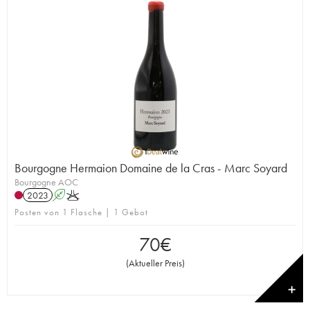
Bourgogne Hermaion Domaine de la Cras - Marc Soyard
Bourgogne AOC
2023
A
K
Posten von 1 Flasche | 1 Gebot
70
€
(
Aktueller Preis
)
✕