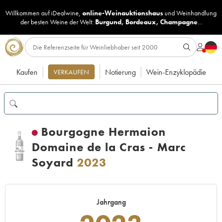
Willkommen auf iDealwine,
online-Weinauktionshaus
und
Weinhandlung
der besten Weine der Welt:
Burgund
,
Bordeaux
,
Champagne
...
Kaufen
Notierung
Wein-Enzyklopädie
VERKAUFEN
Bourgogne Hermaion
Domaine de la Cras - Marc
Soyard
2023
Jahrgang