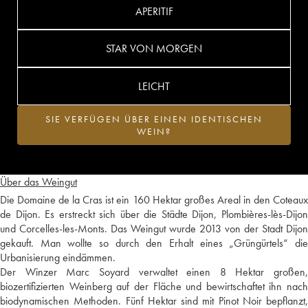
APERITIF
STAR VON MORGEN
LEICHT
SIE VERFÜGEN ÜBER EINEN IDENTISCHEN
WEIN?
Über das Weingut
Die Domaine de la Cras ist ein 160 Hektar großes Areal in den Coteaux
de Dijon. Es erstreckt sich über die Städte Dijon, Plombières-lès-Dijon
und Corcelles-les-Monts. Das Weingut wurde 2013 von der Stadt Dijon
gekauft. Man wollte so durch den Erhalt eines „Grüngürtels“ die
Urbanisierung eindämmen.
Der Winzer Marc Soyard verwaltet einen 8 Hektar großen,
biozertifizierten Weinberg auf der Fläche und bewirtschaftet ihn nach
biodynamischen Methoden. Fünf Hektar sind mit Pinot Noir bepflanzt,