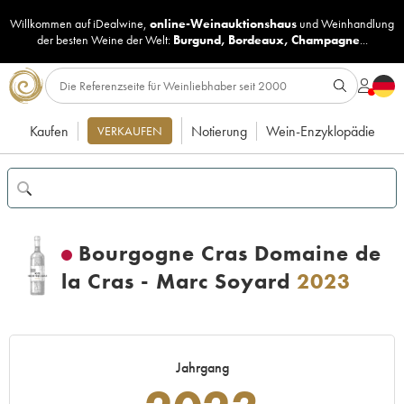
Willkommen auf iDealwine,
online-Weinauktionshaus
und
Weinhandlung
der besten Weine der Welt:
Burgund
,
Bordeaux
,
Champagne
...
Kaufen
Notierung
Wein-Enzyklopädie
VERKAUFEN
Bourgogne Cras Domaine de
la Cras - Marc Soyard
2023
Jahrgang