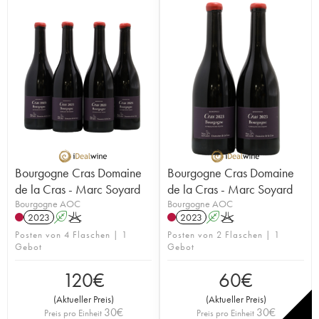
Bourgogne Cras Domaine
Bourgogne Cras Domaine
de la Cras - Marc Soyard
de la Cras - Marc Soyard
Bourgogne AOC
Bourgogne AOC
2023
A
K
2023
A
K
Posten von 4 Flaschen | 1
Posten von 2 Flaschen | 1
Gebot
Gebot
120
€
60
€
(
Aktueller Preis
)
(
Aktueller Preis
)
30
€
30
€
Preis pro Einheit
Preis pro Einheit