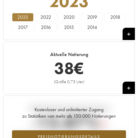
2023
2023
2022
2020
2019
2018
2017
2016
2015
2014
Aktuelle Notierung
38
€
(Größe 0,75 Liter)
+
Aktuelle Entwicklung der Preisnotierung
Kostenloser und unlimitierter Zugang
-13.87%
zu Statistiken von mehr als 150.000 Notierungen
Preisabfall des Jahrgangs 2023 im Jahr 2026 im Vergleich zum Jahr
PREISNOTIERUNGSDETAILS