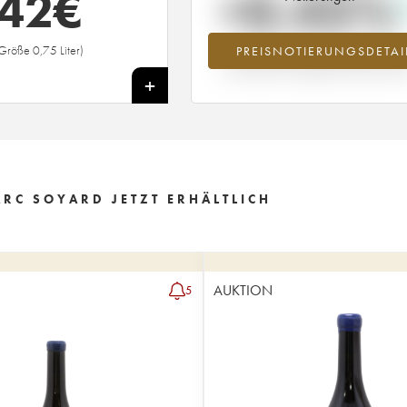
42
€
+0.45%
Größe 0,75 Liter)
PREISNOTIERUNGSDETAI
Preisanstiegs des Jahrgangs 2014 i
Jahr 2026 im Vergleich zum Jahr 20
+
RC SOYARD JETZT ERHÄLTLICH
AUKTION
5