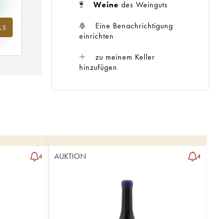
Weine
des Weinguts
Eine Benachrichtigung
LS
m
einrichten
25
zu meinem Keller
hinzufügen
AUKTION
4
4