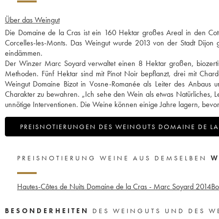
Über das Weingut
Die Domaine de la Cras ist ein 160 Hektar großes Areal in den Cotea
Corcelles-les-Monts. Das Weingut wurde 2013 von der Stadt Dijon g
eindämmen.
Der Winzer Marc Soyard verwaltet einen 8 Hektar großen, biozertif
Methoden. Fünf Hektar sind mit Pinot Noir bepflanzt, drei mit Cha
Weingut Domaine Bizot in Vosne-Romanée als Leiter des Anbaus und 
Charakter zu bewahren. „Ich sehe den Wein als etwas Natürliches, Leben
unnötige Interventionen. Die Weine können einige Jahre lagern, bevor
PREISNOTIERUNGEN DES WEINGUTS DOMAINE DE LA
PREISNOTIERUNG WEINE AUS DEMSELBEN
W
Hautes-Côtes de Nuits Domaine de la Cras - Marc Soyard
2014
Bo
BESONDERHEITEN
DES WEINGUTS UND DES W