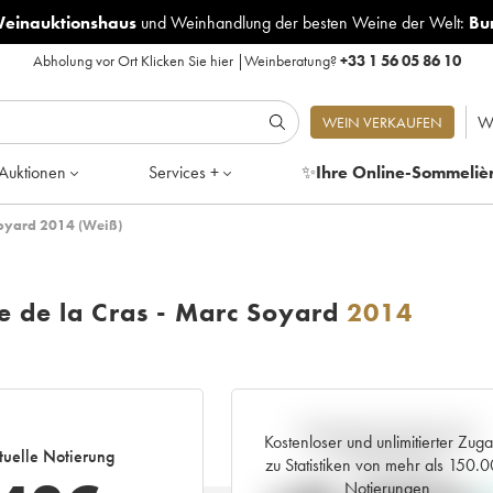
Weinauktionshaus
und
Weinhandlung der besten Weine der Welt:
Bu
Abholung vor Ort
Klicken Sie hier
|
Weinberatung?
+33 1 56 05 86 10
W
WEIN VERKAUFEN
Auktionen
Services +
✨
Ihre Online-Sommeliè
Soyard 2014 (Weiß)
 de la Cras - Marc Soyard
2014
Aktuelle Entwicklung der
Kostenloser und unlimitierter Zug
tuelle Notierung
Preisnotierung
zu Statistiken von mehr als 150.
Notierungen