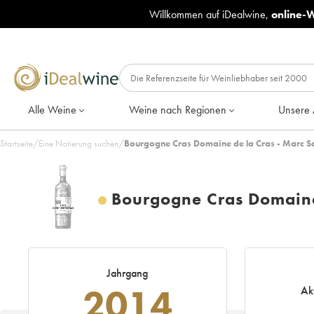
Willkommen auf iDealwine,
online-
Alle Weine
Weine nach Regionen
Unsere 
Startseite
/
Eine Notierung suchen
/
Bourgogne Cras Domaine de la Cras - Marc 
Bourgogne Cras Domaine
Jahrgang
2014
Ak