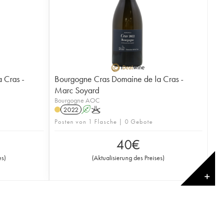
 Cras -
Bourgogne Cras Domaine de la Cras -
Marc Soyard
Bourgogne AOC
2022
A
K
Posten von 1 Flasche | 0 Gebote
40
€
es
)
(
Aktualisierung des Preises
)
✕