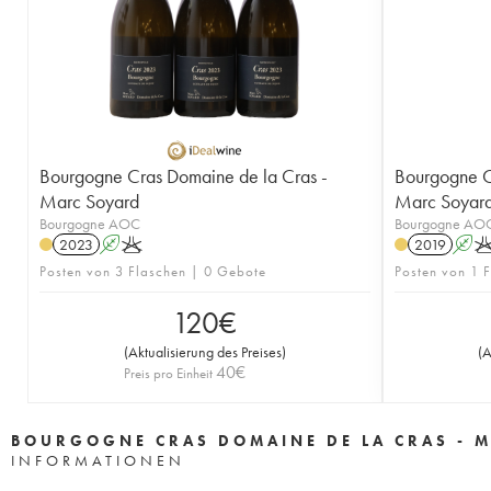
Bourgogne Cras Domaine de la Cras -
Bourgogne C
Marc Soyard
Marc Soyar
Bourgogne AOC
Bourgogne AO
2023
A
K
2019
A
Posten von 3 Flaschen | 0 Gebote
Posten von 1 
120
€
(
Aktualisierung des Preises
)
(
A
40
€
Preis pro Einheit
BOURGOGNE CRAS DOMAINE DE LA CRAS - 
INFORMATIONEN