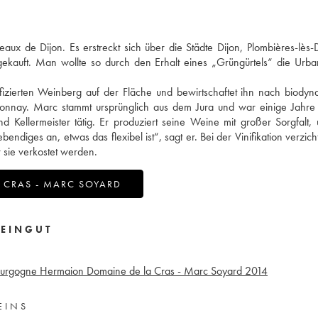
ux de Dijon. Es erstreckt sich über die Städte Dijon, Plombières-lès-
ekauft. Man wollte so durch den Erhalt eines „Grüngürtels“ die Urba
izierten Weinberg auf der Fläche und bewirtschaftet ihn nach biody
rdonnay. Marc stammt ursprünglich aus dem Jura und war einige Jahr
Kellermeister tätig. Er produziert seine Weine mit großer Sorgfalt,
diges an, etwas das flexibel ist“, sagt er. Bei der Vinifikation verzicht
 sie verkostet werden.
 CRAS - MARC SOYARD
EINGUT
urgogne Hermaion Domaine de la Cras - Marc Soyard
2014
EINS