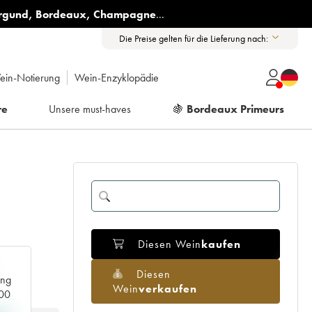
rgund
,
Bordeaux
,
Champagne
...
Die Preise gelten für die Lieferung nach:
ein-Notierung
Wein-Enzyklopädie
re
Unsere must-haves
🍇
Bordeaux Primeurs
Diesen Wein
kaufen
Diesen
ang
Wein
verkaufen
000