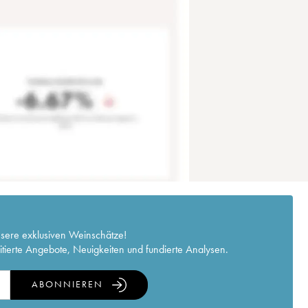
nsere exklusiven Weinschätze!
itierte Angebote, Neuigkeiten und fundierte Analysen.
ABONNIEREN