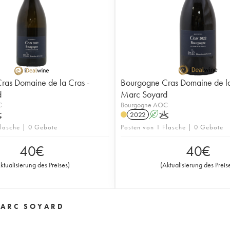
ras Domaine de la Cras -
Bourgogne Cras Domaine de la
d
Marc Soyard
C
Bourgogne AOC
K
2022
A
K
Flasche | 0 Gebote
Posten von 1 Flasche | 0 Gebote
40
€
40
€
ktualisierung des Preises
)
(
Aktualisierung des Preis
MARC SOYARD