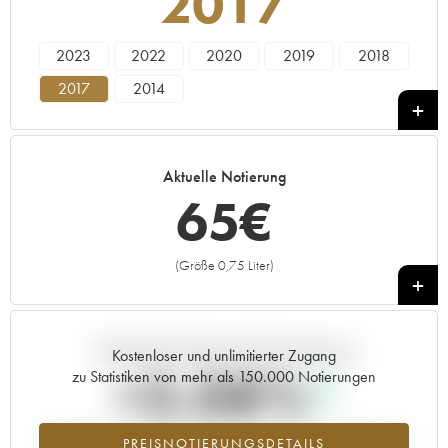
2017
2023
2022
2020
2019
2018
2017
2014
Aktuelle Notierung
65
€
(Größe 0,75 Liter)
+
Aktuelle Entwicklung der Preisnotierung
Kostenloser und unlimitierter Zugang
+3.08%
zu Statistiken von mehr als 150.000 Notierungen
Preisanstiegs des Jahrgangs 2017 im Jahr 2026 im Vergleich zum
PREISNOTIERUNGSDETAILS