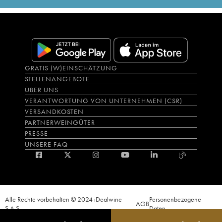
GRATIS (W)EINSCHÄTZUNG
STELLENANGEBOTE
ÜBER UNS
VERANTWORTUNG VON UNTERNEHMEN (CSR)
VERSANDKOSTEN
PARTNERWEINGÜTER
PRESSE
UNSERE FAQ
Alle Rechte vorbehalten © 2024 iDealwine
Personenbezogene
AGB
S.A.S.
Daten
Der Nachweis der Volljährigkeit des Käufers wird zum Zeitpunkt des Online-