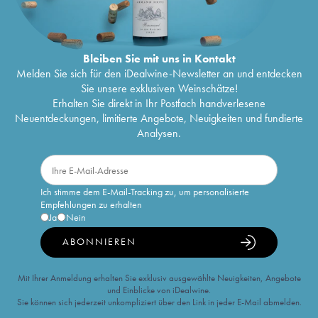
Bleiben Sie mit uns in Kontakt
Melden Sie sich für den iDealwine-Newsletter an und entdecken
Sie unsere exklusiven Weinschätze!
Erhalten Sie direkt in Ihr Postfach handverlesene
Neuentdeckungen, limitierte Angebote, Neuigkeiten und fundierte
Analysen.
Ich stimme dem E-Mail-Tracking zu, um personalisierte
Empfehlungen zu erhalten
Ja
Nein
ABONNIEREN
Mit Ihrer Anmeldung erhalten Sie exklusiv ausgewählte Neuigkeiten, Angebote
und Einblicke von iDealwine.
Sie können sich jederzeit unkompliziert über den Link in jeder E-Mail abmelden.