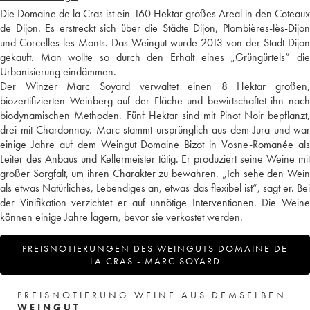
Die Domaine de la Cras ist ein 160 Hektar großes Areal in den Coteaux
de Dijon. Es erstreckt sich über die Städte Dijon, Plombières-lès-Dijon
und Corcelles-les-Monts. Das Weingut wurde 2013 von der Stadt Dijon
gekauft. Man wollte so durch den Erhalt eines „Grüngürtels“ die
Urbanisierung eindämmen.
Der Winzer Marc Soyard verwaltet einen 8 Hektar großen,
biozertifizierten Weinberg auf der Fläche und bewirtschaftet ihn nach
biodynamischen Methoden. Fünf Hektar sind mit Pinot Noir bepflanzt,
drei mit Chardonnay. Marc stammt ursprünglich aus dem Jura und war
einige Jahre auf dem Weingut Domaine Bizot in Vosne-Romanée als
Leiter des Anbaus und Kellermeister tätig. Er produziert seine Weine mit
großer Sorgfalt, um ihren Charakter zu bewahren. „Ich sehe den Wein
als etwas Natürliches, Lebendiges an, etwas das flexibel ist“, sagt er. Bei
der Vinifikation verzichtet er auf unnötige Interventionen. Die Weine
können einige Jahre lagern, bevor sie verkostet werden.
PREISNOTIERUNGEN DES WEINGUTS DOMAINE DE
LA CRAS - MARC SOYARD
PREISNOTIERUNG WEINE AUS DEMSELBEN
WEINGUT