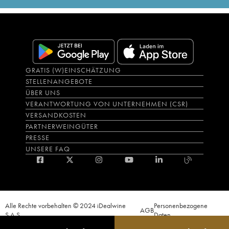
GRATIS (W)EINSCHÄTZUNG
STELLENANGEBOTE
ÜBER UNS
VERANTWORTUNG VON UNTERNEHMEN (CSR)
VERSANDKOSTEN
PARTNERWEINGÜTER
PRESSE
UNSERE FAQ
Alle Rechte vorbehalten © 2024 iDealwine
Personenbezogene
AGB
S.A.S.
Daten
Der Nachweis der Volljährigkeit des Käufers wird zum Zeitpunkt des Online-