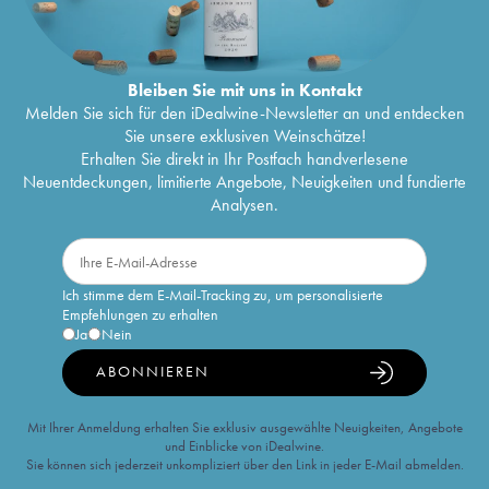
Bleiben Sie mit uns in Kontakt
Melden Sie sich für den iDealwine-Newsletter an und entdecken
Sie unsere exklusiven Weinschätze!
Erhalten Sie direkt in Ihr Postfach handverlesene
Neuentdeckungen, limitierte Angebote, Neuigkeiten und fundierte
Analysen.
Ich stimme dem E-Mail-Tracking zu, um personalisierte
Empfehlungen zu erhalten
Ja
Nein
ABONNIEREN
Mit Ihrer Anmeldung erhalten Sie exklusiv ausgewählte Neuigkeiten, Angebote
und Einblicke von iDealwine.
Sie können sich jederzeit unkompliziert über den Link in jeder E-Mail abmelden.