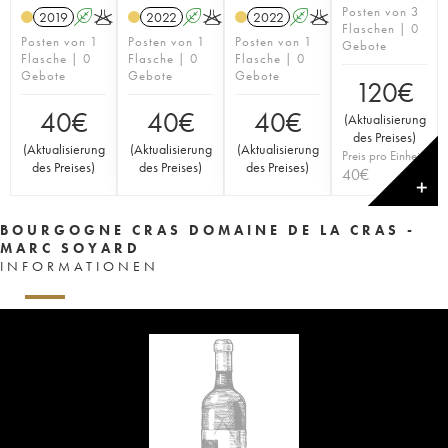
Posten von 3
2019
A
K
2022
A
K
2022
A
K
Flaschen | 0
Posten von 1
Posten von 1
Posten von 1
Gebote
Flasche | 0
Flasche | 0
Flasche | 0
Gebote
Gebote
Gebote
120
€
40
€
40
€
40
€
(
Aktualisierung
des Preises
)
(
Aktualisierung
(
Aktualisierung
(
Aktualisierung
Preis pro Einheit
des Preises
)
des Preises
)
des Preises
)
40
€
✕
BOURGOGNE CRAS DOMAINE DE LA CRAS -
MARC SOYARD
INFORMATIONEN