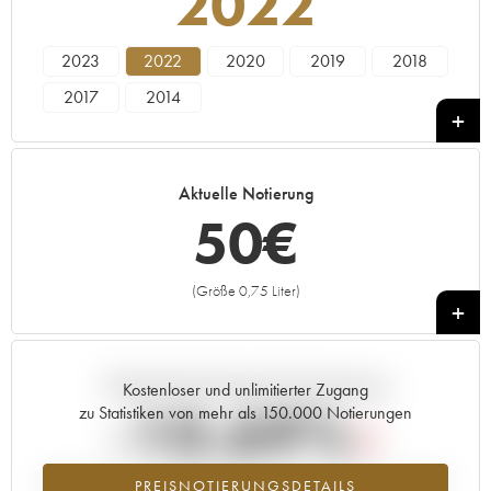
2022
2023
2022
2020
2019
2018
2017
2014
Aktuelle Notierung
50
€
(Größe 0,75 Liter)
+
Aktuelle Entwicklung der Preisnotierung
Kostenloser und unlimitierter Zugang
-10.69%
zu Statistiken von mehr als 150.000 Notierungen
Preisabfall des Jahrgangs 2022 im Jahr 2026 im Vergleich zum Jahr
PREISNOTIERUNGSDETAILS