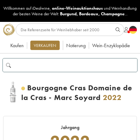
Willkommen auf iDealwine,
online-Weinauktionshaus
und
Weinhandlung
der besten Weine der Welt:
Burgund
,
Bordeaux
,
Champagne
...
Kaufen
Notierung
Wein-Enzyklopädie
VERKAUFEN
Bourgogne Cras Domaine de
la Cras - Marc Soyard
2022
Jahrgang