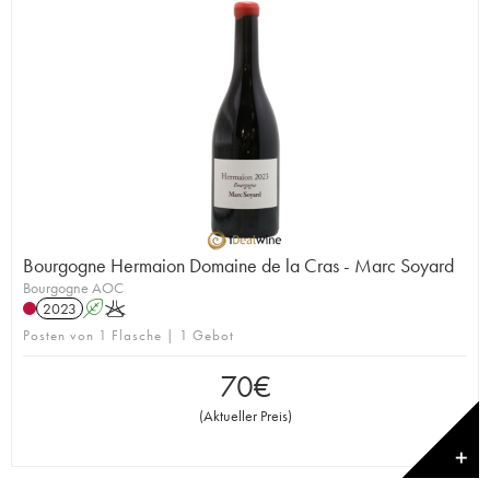
Bourgogne Hermaion Domaine de la Cras - Marc Soyard
Bourgogne AOC
2023
A
K
Posten von 1 Flasche | 1 Gebot
70
€
(
Aktueller Preis
)
✕