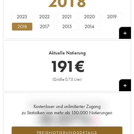
2018
2023
2022
2021
2020
2019
2018
2017
2015
2014
Aktuelle Notierung
191
€
(Größe 0,75 Liter)
+
Aktuelle Entwicklung der Preisnotierung
Kostenloser und unlimitierter Zugang
-0.37%
zu Statistiken von mehr als 150.000 Notierungen
Preisabfall des Jahrgangs 2018 im Jahr 2026 im Vergleich zum Jahr
PREISNOTIERUNGSDETAILS