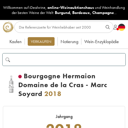
Willkommen auf iDealwine,
online-Weinauktionshaus
und
Weinhandlung
der besten Weine der Welt:
Burgund
,
Bordeaux
,
Champagne
...
Kaufen
Notierung
Wein-Enzyklopädie
VERKAUFEN
Bourgogne Hermaion
Domaine de la Cras - Marc
Soyard
2018
Jahrgang