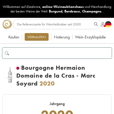
Willkommen auf iDealwine,
online-Weinauktionshaus
und
Weinhandlung
der besten Weine der Welt:
Burgund
,
Bordeaux
,
Champagne
...
Kaufen
Notierung
Wein-Enzyklopädie
VERKAUFEN
Bourgogne Hermaion
Domaine de la Cras - Marc
Soyard
2020
Jahrgang