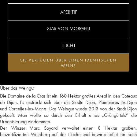
APERITIF
STAR VON MORGEN
LEICHT
SIE VERFÜGEN ÜBER EINEN IDENTISCHEN
WEIN?
Über das Weingut
Die Domaine de la Cras ist ein 160 Hektar großes Areal in den Coteaux
de Dijon. Es erstreckt sich über die Städte Dijon, Plombières-lès-Dijon
und Corcelles-les-Monts. Das Weingut wurde 2013 von der Stadt Dijon
gekauft. Man wollte so durch den Erhalt eines „Grüngürtels“ die
Urbanisierung eindämmen.
Der Winzer Marc Soyard verwaltet einen 8 Hektar großen,
biozertifizierten Weinberg auf der Fläche und bewirtschaftet ihn nach