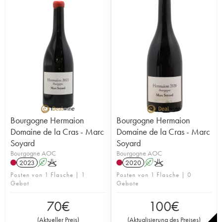
Bourgogne Hermaion
Bourgogne Hermaion
Domaine de la Cras - Marc
Domaine de la Cras - Marc
Soyard
Soyard
Bourgogne AOC
Bourgogne AOC
2023
A
K
2020
A
K
Posten von 1 Flasche | 1
Posten von 1 Flasche | 0
Gebot
Gebote
70
€
100
€
(
Aktueller Preis
)
(
Aktualisierung des Preises
)