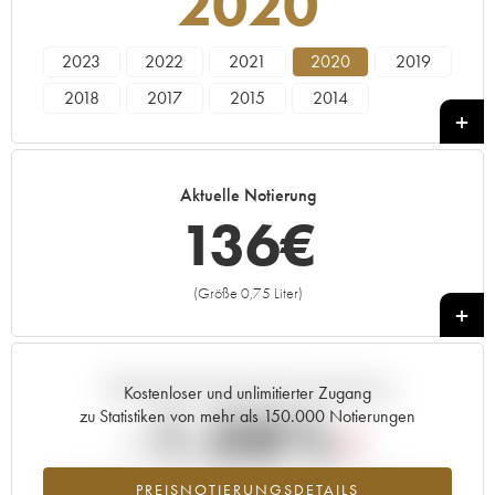
2020
2023
2022
2021
2020
2019
2018
2017
2015
2014
Aktuelle Notierung
136
€
(Größe 0,75 Liter)
+
Aktuelle Entwicklung der Preisnotierung
Kostenloser und unlimitierter Zugang
-1.08%
zu Statistiken von mehr als 150.000 Notierungen
Preisabfall des Jahrgangs 2020 im Jahr 2026 im Vergleich zum
PREISNOTIERUNGSDETAILS