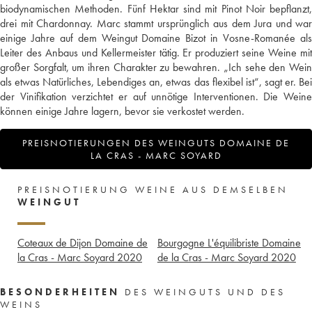
biodynamischen Methoden. Fünf Hektar sind mit Pinot Noir bepflanzt,
drei mit Chardonnay. Marc stammt ursprünglich aus dem Jura und war
einige Jahre auf dem Weingut Domaine Bizot in Vosne-Romanée als
Leiter des Anbaus und Kellermeister tätig. Er produziert seine Weine mit
großer Sorgfalt, um ihren Charakter zu bewahren. „Ich sehe den Wein
als etwas Natürliches, Lebendiges an, etwas das flexibel ist“, sagt er. Bei
der Vinifikation verzichtet er auf unnötige Interventionen. Die Weine
können einige Jahre lagern, bevor sie verkostet werden.
PREISNOTIERUNGEN DES WEINGUTS DOMAINE DE
LA CRAS - MARC SOYARD
PREISNOTIERUNG WEINE AUS DEMSELBEN
WEINGUT
Coteaux de Dijon Domaine de
Bourgogne L'équilibriste Domaine
la Cras - Marc Soyard
2020
de la Cras - Marc Soyard
2020
BESONDERHEITEN
DES WEINGUTS UND DES
WEINS