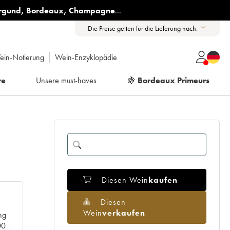
rgund
,
Bordeaux
,
Champagne
...
Die Preise gelten für die Lieferung nach:
ein-Notierung
Wein-Enzyklopädie
re
Unsere must-haves
🍇
Bordeaux Primeurs
Diesen Wein
kaufen
Diesen
Wein
verkaufen
ng
00