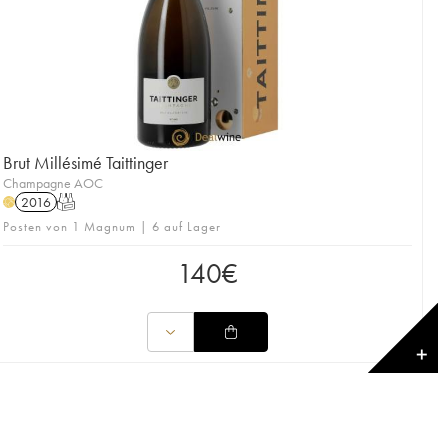
Brut Millésimé Taittinger
Champagne AOC
2016
T
H
Posten von 1 Magnum | 6 auf Lager
140
€
✕