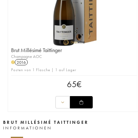
Brut Millésimé Taittinger
Champagne AOC
2016
H
Posten von 1 Flasche | 1 auf Lager
65
€
BRUT MILLÉSIMÉ TAITTINGER
INFORMATIONEN