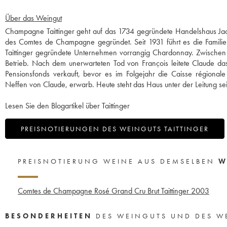
Über das Weingut
Champagne Taittinger geht auf das 1734 gegründete Handelshaus Jac
des Comtes de Champagne gegründet. Seit 1931 führt es die Familie 
Taittinger gegründete Unternehmen vorrangig Chardonnay. Zwischen 
Betrieb. Nach dem unerwarteten Tod von François leitete Claude
Pensionsfonds verkauft, bevor es im Folgejahr die Caisse régional
Neffen von Claude, erwarb. Heute steht das Haus unter der Leitung sein
Lesen Sie den Blogartikel über Taittinger
PREISNOTIERUNGEN DES WEINGUTS TAITTINGER
PREISNOTIERUNG WEINE AUS DEMSELBEN
W
Comtes de Champagne Rosé Grand Cru Brut Taittinger
2003
BESONDERHEITEN
DES WEINGUTS UND DES W