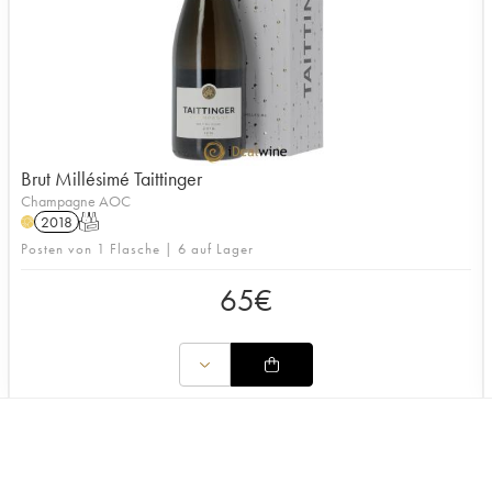
Brut Millésimé Taittinger
Champagne AOC
2018
T
H
Posten von 1 Flasche | 6 auf Lager
65
€