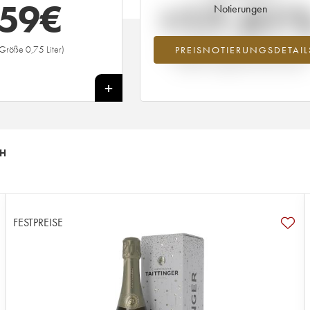
59
€
+17.51
Notierungen
Größe 0,75 Liter)
PREISNOTIERUNGSDETAIL
Preisanstiegs des Jahrgangs 2003 im J
2026 im Vergleich zum Jahr 2025
+
CH
FESTPREISE