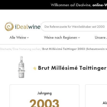
Willkommen auf iDealwine,
online-
Alle Weine
Weine nach Regionen
Unsere 
Startseite
/
Eine Notierung suchen
/
Brut Millésimé Taittinger 2003 (Schaumwein 
Brut Millésimé Taittinger
H
Jahrgang
2003
Ak