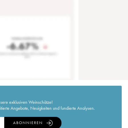
nsere exklusiven Weinschätze!
itierte Angebote, Neuigkeiten und fundierte Analysen.
ABONNIEREN