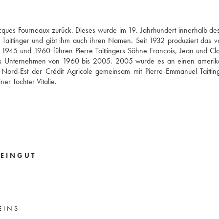
ques Fourneaux zurück. Dieses wurde im 19. Jahrhundert innerhalb d
Taittinger und gibt ihm auch ihren Namen. Seit 1932 produziert das v
1945 und 1960 führen Pierre Taittingers Söhne François, Jean und C
 das Unternehmen von 1960 bis 2005. 2005 wurde es an einen amerik
e Nord-Est der Crédit Agricole gemeinsam mit Pierre-Emmanuel Taitti
er Tochter Vitalie.
EINGUT
EINS