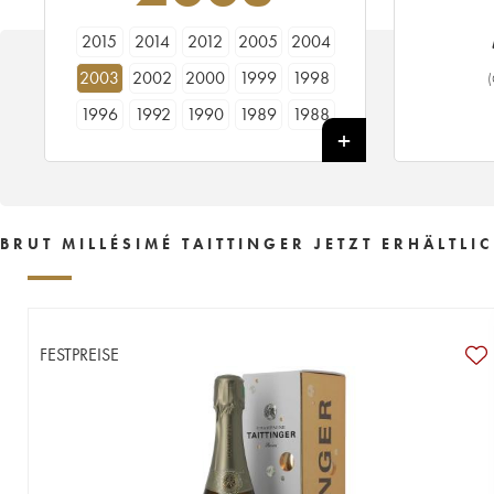
2015
2014
2012
2005
2004
2003
2002
2000
1999
1998
(
1996
1992
1990
1989
1988
1983
1982
1973
1961
BRUT MILLÉSIMÉ TAITTINGER JETZT ERHÄLTLI
FESTPREISE