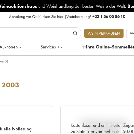
Weinauktionshaus
und
Weinhandlung der besten Weine der Welt:
Bu
Abholung vor Ort
Klicken Sie hier
|
Weinberatung?
+33 1 56 05 86 10
W
WEIN VERKAUFEN
Auktionen
Services +
✨
Ihre Online-Sommeliè
weiß)
2003
Aktuelle Entwicklung der
Kostenloser und unlimitierter Zuga
tuelle Notierung
Preisnotierung
zu Statistiken von mehr als 150.0