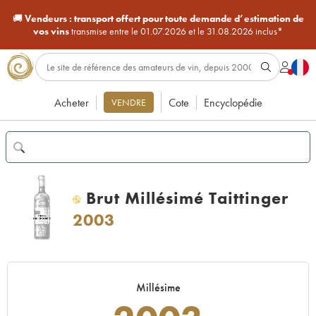
🚚
Vendeurs :
transport offert pour toute demande d’estimation de
vos vins
transmise entre le 01.07.2026 et le 31.08.2026 inclus*
Acheter
Cote
Encyclopédie
VENDRE
Brut Millésimé Taittinger
H
2003
Millésime