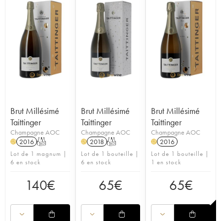
Brut Millésimé
Brut Millésimé
Brut Millésimé
Taittinger
Taittinger
Taittinger
Champagne AOC
Champagne AOC
Champagne AOC
2016
T
2018
T
2016
H
H
H
Lot de 1 magnum |
Lot de 1 bouteille |
Lot de 1 bouteille |
6 en stock
6 en stock
1 en stock
140
€
65
€
65
€