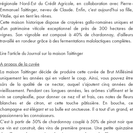
régionale Nord-Est du Crédit Agricole, en collaboration avec Pierre-
Emmanuel Taittinger, neveu de Claude. Enfin, c'est aujourd'hui sa fille,
Vitalie, qui en tient les rênes.
Cette maison historique dispose de crayères gallo-romaines uniques et
d'un patrimoine viticole exceptionnel de près de 300 hectares de
vignes. Son vignoble est composé à 40% de chardonnay, d’ailleurs
travaillé en rondeur grâce à des fermentations malolactiques complètes.
Lire l'article du Journal sur la maison Taittinger
A propos de la cuvée
La maison Taittinger décide de produire cette cuvée de Brut Millésimé
uniquement les années qui en valent le coup. Ainsi, vous pouvez être
sûrs de la qualité de ce nectar, auquel s’ajoutent cinq années de
vieillissement. Pendant ces longues années, les arômes s’affinent et le
vin se complexifie, pour donner ce nez vif et frais, ces notes de fleurs
blanches et de citron, et cette touche pâtissière. En bouche, ce
champagne est élégant et sa bulle est onctueuse. Il a tout d’un grand, et
passionnera les connaisseurs.
C’est à partir de 50% de chardonnay couplé à 50% de pinot noir que
ce vin est construit, des vins de première presse. Une petite quinzaine