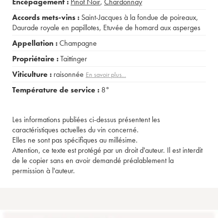
Encépagement :
Pinot Noir
,
Chardonnay
Accords mets-vins :
Saint-Jacques à la fondue de poireaux
,
Daurade royale en papillotes
,
Etuvée de homard aux asperges
Appellation :
Champagne
Propriétaire :
Taittinger
Viticulture :
raisonnée
En savoir plus...
Température de service :
8°
Les informations publiées ci-dessus présentent les
caractéristiques actuelles du vin concerné.
Elles ne sont pas spécifiques au millésime.
Attention, ce texte est protégé par un droit d'auteur. Il est interdit
de le copier sans en avoir demandé préalablement la
permission à l'auteur.