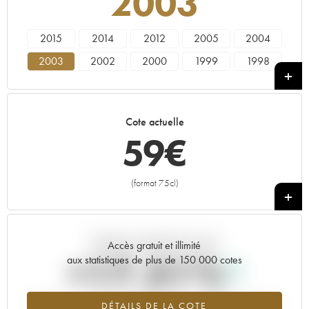
2003
2015
2014
2012
2005
2004
2003
2002
2000
1999
1998
1996
1992
1990
1989
1988
1983
1982
1973
1961
Cote actuelle
59
€
(format 75cl)
+
Tendance actuelle de la cote
Accès gratuit et illimité
+17.51%
aux statistiques de plus de 150 000 cotes
Tendance à la hausse du millésime 2003 en 2026 par rapport à
DÉTAILS DE LA COTE