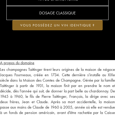
DOSAGE CLASSIQUE
VOUS POSSÉDEZ UN VIN IDENTIQUE ?
A propos du domaine
Les champagnes Taittinger tirent leurs origines de la maison de négoce
Jacques Fourneaux, créée en 1734. Cette dernière s'installe au XIXe
siècle dans la Maison des Comtes de Champagne. Gérée par la famille
Taittinger à partir de 1931, la maison finit par en prendre le nom et
décide, dès l'année qui suit, de donner la part belle au chardonnay. De
1945 à 1960, le fils de Pierre Taittinger, François, la dirige avec ses
deux frères, Jean et Claude. Après sa mort accidentelle, la maison
passe aux mains de Claude de 1960 à 2005, année où elle est vendue
à un fonds de pension américain, avant d'être rachetée par la Caisse