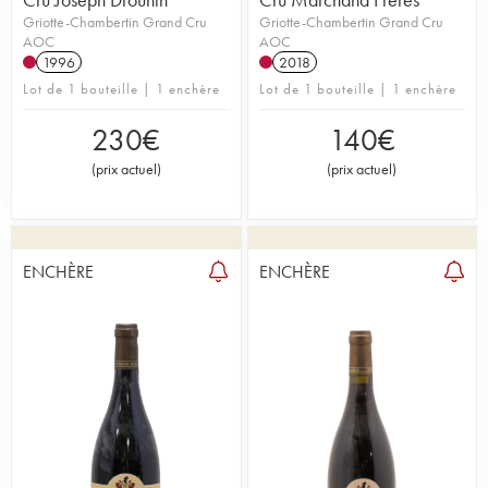
Griotte-Chambertin Grand Cru
Griotte-Chambertin Grand Cru
AOC
AOC
1996
2018
Lot de 1 bouteille | 1 enchère
Lot de 1 bouteille | 1 enchère
230
€
140
€
(
prix actuel
)
(
prix actuel
)
ENCHÈRE
ENCHÈRE