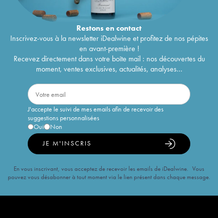
Restons en
contact
Inscrivez-vous à la newsletter iDealwine et profitez de nos pépites
en avant-première !
Recevez directement dans votre boîte mail : nos découvertes du
moment, ventes exclusives, actualités, analyses...
J'accepte le suivi de mes emails afin de recevoir des
suggestions personnalisées
Oui
Non
JE M'INSCRIS
En vous inscrivant, vous acceptez de recevoir les emails de iDealwine. Vous
pouvez vous désabonner à tout moment via le lien présent dans chaque message.