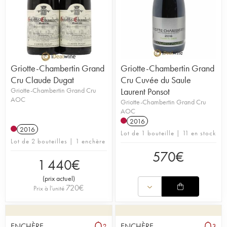
Griotte-Chambertin Grand
Griotte-Chambertin Grand
Cru Claude Dugat
Cru Cuvée du Saule
Griotte-Chambertin Grand Cru
Laurent Ponsot
AOC
Griotte-Chambertin Grand Cru
AOC
2016
2016
Lot de 1 bouteille | 11 en stock
Lot de 2 bouteilles | 1 enchère
570
€
1 440
€
(
prix actuel
)
720
€
Prix à l'unité
ENCHÈRE
ENCHÈRE
2
3