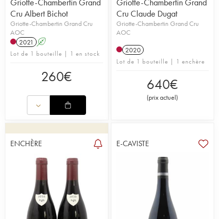
Griotte-Chambertin Grand
Griotte-Chambertin Grand
Cru Albert Bichot
Cru Claude Dugat
Griotte-Chambertin Grand Cru
Griotte-Chambertin Grand Cru
AOC
AOC
2021
A
2020
Lot de 1 bouteille | 1 en stock
Lot de 1 bouteille | 1 enchère
260
€
640
€
(
prix actuel
)
ENCHÈRE
E-CAVISTE