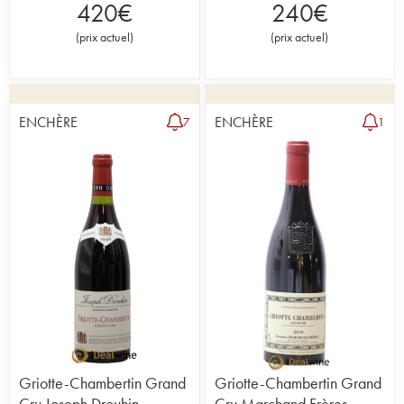
420
€
240
€
(
prix actuel
)
(
prix actuel
)
ENCHÈRE
ENCHÈRE
7
1
Griotte-Chambertin Grand
Griotte-Chambertin Grand
Cru Joseph Drouhin
Cru Marchand Frères