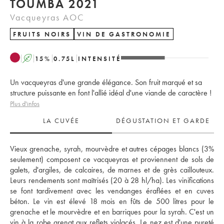
TOUMBA 2021
Vacqueyras AOC
FRUITS NOIRS
VIN DE GASTRONOMIE
A
15
%
0.75
L
INTENSITÉ
Un vacqueyras d'une grande élégance. Son fruit marqué et sa
structure puissante en font l'allié idéal d'une viande de caractère !
Plus d'infos
LA CUVÉE
DÉGUSTATION ET GARDE
Vieux grenache, syrah, mourvèdre et autres cépages blancs (3% 
seulement) composent ce vacqueyras et proviennent de sols de 
galets, d'argiles, de calcaires, de marnes et de grès caillouteux. 
Leurs rendements sont maîtrisés (20 à 28 hl/ha). Les vinifications 
se font tardivement avec les vendanges éraflées et en cuves 
béton. Le vin est élevé 18 mois en fûts de 500 litres pour le 
grenache et le mourvèdre et en barriques pour la syrah. C'est un 
vin à la robe grenat aux reflets violacés. Le nez est d'une pureté 