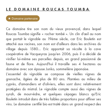
LE DOMAINE ROUCAS TOUMBA
★ Domaine partenaire
Ce domaine tire son nom du vieux provençal, dans lequel 
Roucas Toumba signifie « rocher tombé ». Un clin d'œil au nom 
que portait le vignoble au 19ème siècle, car Eric Bouletin est 
attaché aux racines, son nom est d'ailleurs dans les archives du 
village depuis 1580… Eric apportait sa récolte à la cave 
coopérative de Vacqueyras jusqu'en 2006, puis il a décidé de 
vinifier lui-même ses parcelles depuis, en grand passionné de 
faune et de flore. Aujourd'hui il travaille ses 4 hectares au 
domaine avec son épouse Junko, sommelière japonaise. 
L'essentiel du vignoble se compose de vieilles vignes de 
grenache, âgées de plus de 80 ans. Plantées au milieu de 
cyprès, d'amandiers et d'oliviers, elles sont donc relativement 
protégées du mistral. Le vignoble compte aussi des vignes de 
syrah, de mourvèdre, et quelques cépages blancs qu'Eric 
Bouletin introduit dans de très faibles proportions pour affiner ses 
vins. Le domaine certifié bio est traité dans un grand respect des 