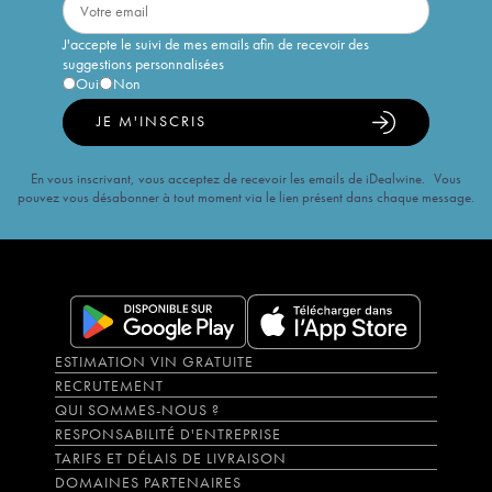
J'accepte le suivi de mes emails afin de recevoir des
suggestions personnalisées
Oui
Non
JE M'INSCRIS
En vous inscrivant, vous acceptez de recevoir les emails de iDealwine. Vous
pouvez vous désabonner à tout moment via le lien présent dans chaque message.
ESTIMATION VIN GRATUITE
RECRUTEMENT
QUI SOMMES-NOUS ?
RESPONSABILITÉ D'ENTREPRISE
TARIFS ET DÉLAIS DE LIVRAISON
DOMAINES PARTENAIRES