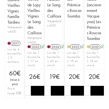
de Lopy
Le Sang
Prémice
(ancienn
Vieilles
Vieilles
des
s Roucas
ement
Vignes
Vignes
Cailloux
Toumba
Vacque
Famille
Le Sang
Vacqueyra
yras) Les
Tardieu
s AOC
des
Prémice
Vacqueyra
s AOC
Cailloux
s Roucas
Vacqueyra
Toumba
s AOC
2017
2023
A
2024
A
2023
A
2022
A
Lot de 4
Lot de 1
Lot de 1
Lot de 1
Lot de 1
bouteilles
bouteille
bouteille
bouteille
bouteille
| 0
| 17 en
| 45 en
| 19 en
| 16 en
enchère
stock
stock
stock
stock
60
€
26
€
19
€
20
€
20
€
(
mise à
prix
)
Prix à
15
€
l'unité