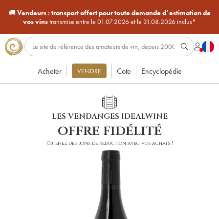
🚚
Vendeurs :
transport offert pour toute demande d’estimation de
vos vins
transmise entre le 01.07.2026 et le 31.08.2026 inclus*
Acheter
Cote
Encyclopédie
VENDRE
LES VENDANGES IDEALWINE
offre fidélité
Obtenez des bons de réduction avec vos achats !