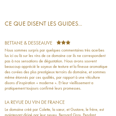
2020
Vosne-Romanée Gros Frère & Soeur
2020
94
€
Echezeaux Grand Cru Gros Frère & Soeur
252
€
2020
CE QUE DISENT LES GUIDES...
Clos de Vougeot Grand Cru Gros Frère &
173
€
Soeur
2020
Echezeaux Grand Cru Gros Frère & Soeur
239
€
2019
BETTANE & DESSEAUVE
Richebourg Grand Cru Gros Frère & Soeur
588
€
Nous sommes surpris par quelques commentaires très acerbes
2019
lus ici ou là sur les vins de ce domaine car ils ne correspondent
Grands-Echezeaux Grand Cru Gros Frère &
301
€
pas à nos sensations de dégustation. Nous avons souvent
Soeur
2019
beaucoup apprécié le soyeux de texture et la finesse aromatique
Vosne-Romanée Gros Frère & Soeur
2019
104
€
des cuvées des plus prestigieux terroirs du domaine, et sommes
Vosne-Romanée 1er Cru Gros Frère & Soeur
125
€
même étonnés par ces qualités, par rapport à une viticulture
2019
disons d’inspiration « moderne ». Et leur vieillissement a
Hautes-Côtes de Nuits Gros Frère & Soeur
2019
29
€
pratiquement toujours confirmé leurs promesses.
Clos de Vougeot Grand Cru Gros Frère &
183
€
Soeur
2019
Vin de France Chemin des moines de Vergy
67
€
LA REVUE DU VIN DE FRANCE
Gros Frère & Soeur
2019
Le domaine créé par Colette, la sœur, et Gustave, le frère, est
Bourgogne Gros Frère & Soeur
2019
35
€
maintenant dirigé par leur neveu, Bernard Gros. Pendant
Grands-Echezeaux Grand Cru Gros Frère &
282
€