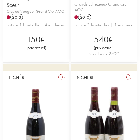
Soeur
Grands-Echezeaux Grand Cru
AOC
Clos de Vougeot Grand Cru AOC
2013
2010
Lot de 1 bouteille | 4 enchères
Lot de 2 bouteilles | 1 enchère
150
€
540
€
(
prix actuel
)
(
prix actuel
)
270
€
Prix à l'unité
ENCHÈRE
ENCHÈRE
4
1