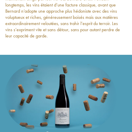
longtemps, les vins étaient d’une facture classique, avant que
Soeur
2018
Bernard n’adopte une approche plus hédoniste avec des vins
Echezeaux Grand Cru Gros Frère & Soeur
213
€
voluptueux et riches, généreusement boisés mais aux matières
2018
extraordinairement veloutées, sans trahir l’esprit du terroir. Les
Clos de Vougeot Grand Cru Gros Frère &
175
€
vins s’expriment vite et sans détour, sans pour autant perdre de
Soeur
2018
leur capacité de garde.
Richebourg Grand Cru Gros Frère & Soeur
511
€
2018
Vosne-Romanée Gros Frère & Soeur
2018
96
€
Vosne-Romanée 1er Cru Les Chaumes Gros
122
€
Frère & Soeur
2018
Hautes-Côtes de Nuits Gros Frère & Soeur
2018
34
€
Hautes-Côtes de Nuits Gros Frère & Soeur
2017
44
€
Richebourg Grand Cru Gros Frère & Soeur
496
€
2017
Grands-Echezeaux Grand Cru Gros Frère &
308
€
Soeur
2017
Vosne-Romanée Gros Frère & Soeur
2017
99
€
Echezeaux Grand Cru Gros Frère & Soeur
222
€
2017
Hautes-Côtes de Nuits Gros Frère & Soeur
2017
34
€
Clos de Vougeot Grand Cru Gros Frère &
236
€