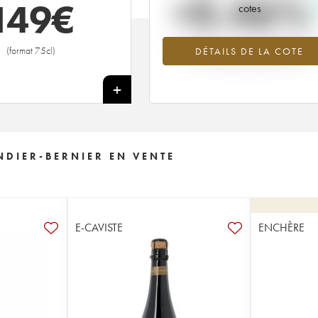
+0.46%
149
€
cotes
Tendance à la hausse du millésime 1
(format 75cl)
DÉTAILS DE LA COTE
en 2026 par rapport à 2025
+
NDIER-BERNIER EN VENTE
E-CAVISTE
ENCHÈRE