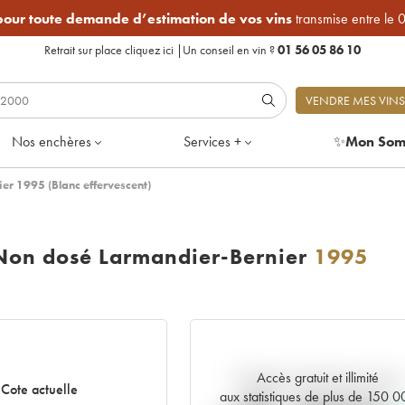
 pour toute demande d’estimation de vos vins
transmise entre le 
Retrait sur place
cliquez ici
|
Un conseil en vin ?
01 56 05 86 10
VENDRE MES VINS
Nos enchères
Services +
✨
Mon Som
er 1995 (Blanc effervescent)
 Non dosé Larmandier-Bernier
1995
Accès gratuit et illimité
Tendance actuelle de la cote
Cote actuelle
aux statistiques de plus de 150 