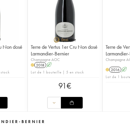
ru Non dosé
Terre de Vertus 1er Cru Non dosé
Terre de Ve
Larmandier-Bernier
Larmandier-
Champagne AOC
Champagne 
2018
A
H
2016
A
H
 stock
Lot de 1 bouteille | 5 en stock
Lot de 1 bout
91
€
ANDIER-BERNIER