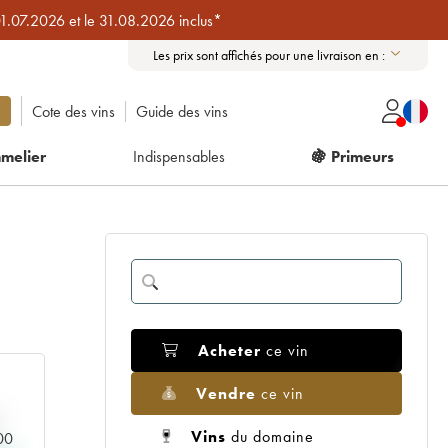
01.07.2026 et le 31.08.2026 inclus*
Les prix sont affichés pour une livraison en :
Cote des vins
Guide des vins
melier
Indispensables
🍇 Primeurs
Acheter
ce vin
Vendre
ce vin
Vins
du domaine
000