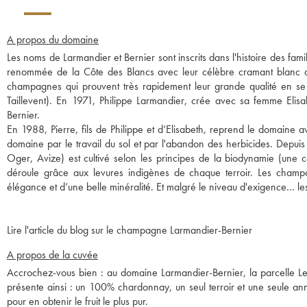
A propos du domaine
Les noms de Larmandier et Bernier sont inscrits dans l'histoire des fam
renommée de la Côte des Blancs avec leur célèbre cramant blanc d
champagnes qui prouvent très rapidement leur grande qualité en se r
Taillevent). En 1971, Philippe Larmandier, crée avec sa femme Elis
Bernier.
En 1988, Pierre, fils de Philippe et d’Elisabeth, reprend le domaine
domaine par le travail du sol et par l'abandon des herbicides. Depui
Oger, Avize) est cultivé selon les principes de la biodynamie (une c
déroule grâce aux levures indigènes de chaque terroir. Les champag
élégance et d’une belle minéralité. Et malgré le niveau d'exigence… les
Lire l'article du blog sur le champagne Larmandier-Bernier
A propos de la cuvée
Accrochez-vous bien : au domaine Larmandier-Bernier, la parcelle Les 
présente ainsi : un 100% chardonnay, un seul terroir et une seule an
pour en obtenir le fruit le plus pur.