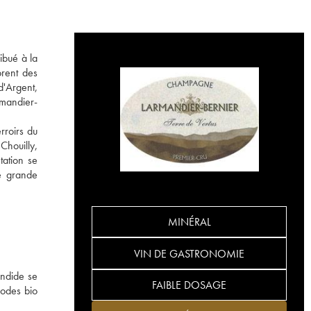
ibué à la
rent des
d'Argent,
rmandier-
rroirs du
Chouilly,
tation se
ne grande
MINÉRAL
VIN DE GASTRONOMIE
endide se
FAIBLE DOSAGE
hodes bio