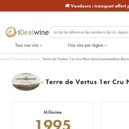
🚚
Vendeurs :
transport offert
Tous nos vins
Nos vins par région
Accueil
/
Recherche de cote
/
Terre de Vertus 1er Cru Non dosé Larmandier-Berni
Terre de Vertus 1er Cru
H
Millésime
1995