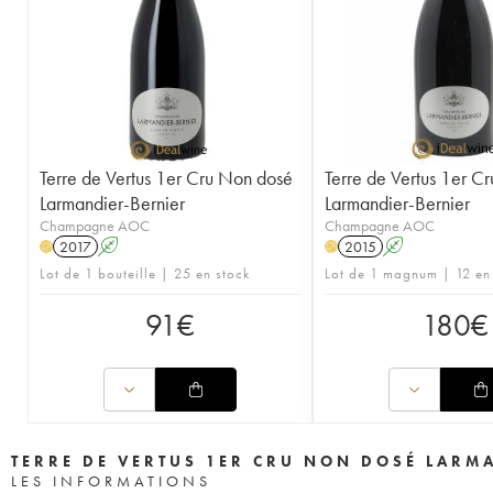
Terre de Vertus 1er Cru Non dosé
Terre de Vertus 1er C
Larmandier-Bernier
Larmandier-Bernier
Champagne AOC
Champagne AOC
2017
A
2015
A
H
H
Lot de 1 bouteille | 25 en stock
Lot de 1 magnum | 12 en
91
€
180
€
TERRE DE VERTUS 1ER CRU NON DOSÉ LARM
LES INFORMATIONS