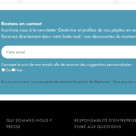
Restons en
contact
Inscrivez-vous à la newsletter iDealwine et profitez de nos pépites en a
Recevez directement dans votre boîte mail : nos découvertes du moment, 
J'accepte le suivi de mes emails afin de recevoir des suggestions personnalisées
Oui
Non
En vous inscrivant, vous acceptez de recevoir les emails de iDealwine. Vous pouvez 
QUI SOMMES-NOUS ?
RESPONSABILITÉ D'ENTREPRIS
PRESSE
FOIRE AUX QUESTIONS