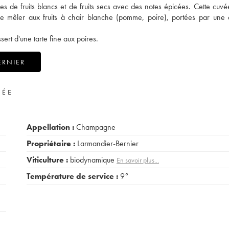
 de fruits blancs et de fruits secs avec des notes épicées. Cette cuvée
e mêler aux fruits à chair blanche (pomme, poire), portées par une
ert d'une tarte fine aux poires.
ERNIER
VÉE
Appellation :
Champagne
Propriétaire :
Larmandier-Bernier
Viticulture :
biodynamique
En savoir plus...
Température de service :
9°