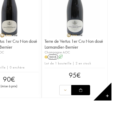
rtus 1er Cru Non dosé
Terre de Vertus 1er Cru Non dosé
Bernier
Larmandier-Bernier
AOC
Champagne AOC
2015
A
H
Lot de 1 bouteille | 2 en stock
eille | 0 enchère
95
€
90
€
(
mise à prix
)
✕