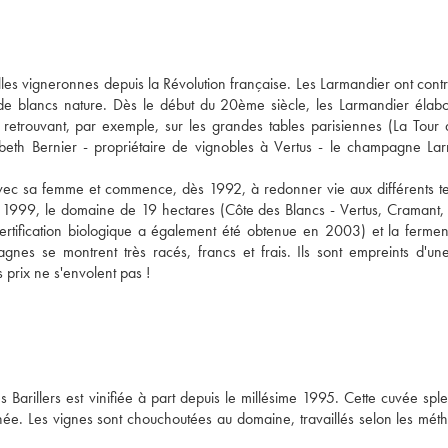
illes vigneronnes depuis la Révolution française. Les Larmandier ont contr
e blancs nature. Dès le début du 20ème siècle, les Larmandier élabo
etrouvant, par exemple, sur les grandes tables parisiennes (La Tour 
abeth Bernier - propriétaire de vignobles à Vertus - le champagne La
 avec sa femme et commence, dès 1992, à redonner vie aux différents te
s 1999, le domaine de 19 hectares (Côte des Blancs - Vertus, Cramant, 
ertification biologique a également été obtenue en 2003) et la fermen
nes se montrent très racés, francs et frais. Ils sont empreints d'u
 prix ne s'envolent pas !
Barillers est vinifiée à part depuis le millésime 1995. Cette cuvée spl
née. Les vignes sont chouchoutées au domaine, travaillés selon les mét