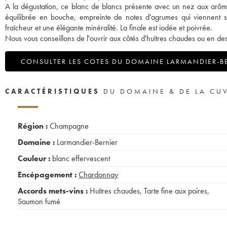
A la dégustation, ce blanc de blancs présente avec un nez aux arômes
équilibrée en bouche, empreinte de notes d'agrumes qui viennent s
fraîcheur et une élégante minéralité. La finale est iodée et poivrée.
Nous vous conseillons de l'ouvrir aux côtés d'huîtres chaudes ou en dess
CONSULTER LES COTES DU DOMAINE LARMANDIER-B
CARACTÉRISTIQUES
DU DOMAINE & DE LA CU
Région :
Champagne
Domaine :
Larmandier-Bernier
Couleur :
blanc effervescent
Encépagement :
Chardonnay
Accords mets-vins :
Huîtres chaudes
,
Tarte fine aux poires
,
Saumon fumé