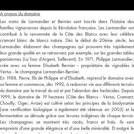
A propos du domaine
Les noms de Larmandier et Bernier sont inscrits dans l'histoire des
familles vigneronnes depuis la Révolution française. Les Larmandier ont
contribué à la renommée de la Côte des Blancs avec leur célèbre
cramant blanc de blancs nature. Dès le début du 20ème siècle, les
Larmandier élaborent des champagnes qui prouvent très rapidement
leur grande qualité en se retrouvant, par exemple, sur les grandes tables
parisiennes (La Tour d'Argent, Taillevent). En 1971, Philippe Larmandier,
crée avec sa femme Elisabeth Bernier - propriétaire de vignobles à
Vertus - le champagne Larmandier-Bernier.
En 1988, Pierre, fils de Philippe et d’Elisabeth, reprend le domaine avec
sa femme et commence, dès 1992, à redonner vie aux différents terroirs
du domaine par le travail du sol et par l'abandon des herbicides. Depuis
1999, le domaine de 19 hectares (Côte des Blancs - Vertus, Cramant,
Chouilly, Oger, Avize) est cultivé selon les principes de la biodynamie
(une certification biologique a également été obtenue en 2003) et la
fermentation se déroule grâce aux levures indigènes de chaque terroir.
Les champagnes se montrent très racés, francs et frais. Ils sont
empreints d'une grande élégance et d’une belle minéralité. Et malgré le