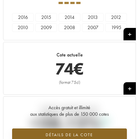
----
2016
2015
2014
2013
2012
2010
2009
2008
2007
1995
----
Cote actuelle
74
€
(format 75cl)
+
Accès gratuit et illimité
Tendance actuelle de la cote
aux statistiques de plus de 150 000 cotes
+28.12%
DÉTAILS DE LA COTE
Tendance à la hausse du millésime ---- en 2026 par rapport à 2025