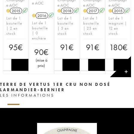
e AOC
e AOC
e AOC
e AOC
e AOC
2015
A
2018
A
2017
A
2015
A
H
H
H
H
2016
A
H
Lot de 1
Lot de 1
Lot de 1
Lot de 1
Lot de 1
bouteille
bouteille
bouteille
magnum |
bouteille
| 2 en
| 5 en
| 25 en
12 en
| 0
stock
stock
stock
stock
enchère
95
€
91
€
91
€
180
€
90
€
(
mise à
prix
)
✕
TERRE DE VERTUS 1ER CRU NON DOSÉ
LARMANDIER-BERNIER
LES INFORMATIONS