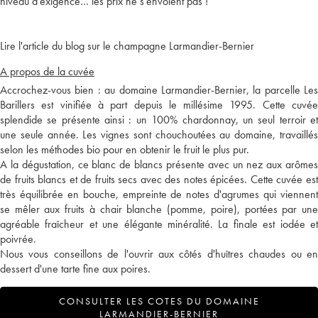
niveau d'exigence… les prix ne s'envolent pas !
Lire l'article du blog sur le champagne Larmandier-Bernier
A propos de la cuvée
Accrochez-vous bien : au domaine Larmandier-Bernier, la parcelle Les
Barillers est vinifiée à part depuis le millésime 1995. Cette cuvée
splendide se présente ainsi : un 100% chardonnay, un seul terroir et
une seule année. Les vignes sont chouchoutées au domaine, travaillés
selon les méthodes bio pour en obtenir le fruit le plus pur.
A la dégustation, ce blanc de blancs présente avec un nez aux arômes
de fruits blancs et de fruits secs avec des notes épicées. Cette cuvée est
très équilibrée en bouche, empreinte de notes d'agrumes qui viennent
se mêler aux fruits à chair blanche (pomme, poire), portées par une
agréable fraîcheur et une élégante minéralité. La finale est iodée et
poivrée.
Nous vous conseillons de l'ouvrir aux côtés d'huîtres chaudes ou en
dessert d'une tarte fine aux poires.
CONSULTER LES COTES DU DOMAINE
LARMANDIER-BERNIER