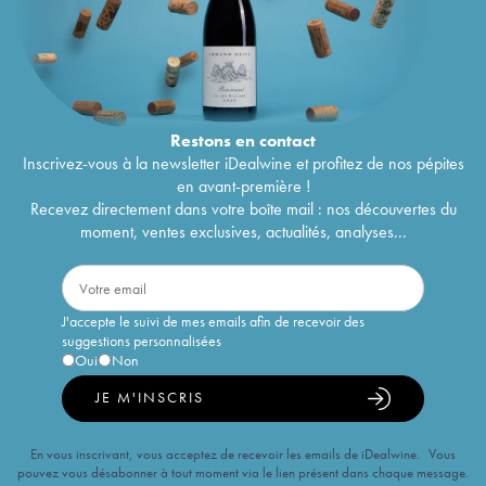
Restons en
contact
Inscrivez-vous à la newsletter iDealwine et profitez de nos pépites
en avant-première !
Recevez directement dans votre boîte mail : nos découvertes du
moment, ventes exclusives, actualités, analyses...
J'accepte le suivi de mes emails afin de recevoir des
suggestions personnalisées
Oui
Non
JE M'INSCRIS
En vous inscrivant, vous acceptez de recevoir les emails de iDealwine. Vous
pouvez vous désabonner à tout moment via le lien présent dans chaque message.