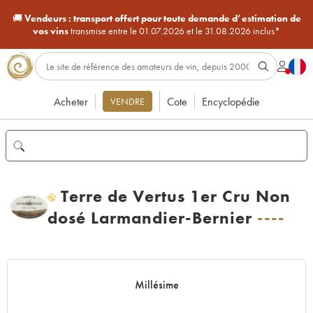
🚚
Vendeurs :
transport offert pour toute demande d’estimation de
vos vins
transmise entre le 01.07.2026 et le 31.08.2026 inclus*
Acheter
Cote
Encyclopédie
VENDRE
Terre de Vertus 1er Cru Non
H
dosé Larmandier-Bernier
----
Millésime