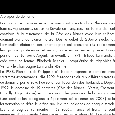
A propos du domaine
Les noms de Larmandier et Bernier sont inscrits dans l'histoire des
familles vigneronnes depuis la Révolution française. Les Larmandier ont
contribué à la renommée de la Côte des Blancs avec leur célèbre
cramant blanc de blancs nature. Dès le début du 20ème siècle, les
Larmandier élaborent des champagnes qui prouvent très rapidement
leur grande qualité en se retrouvant, par exemple, sur les grandes tables
parisiennes (La Tour d'Argent, Taillevent). En 1971, Philippe Larmandier,
crée avec sa femme Elisabeth Bernier - propriétaire de vignobles à
Vertus - le champagne Larmandier-Bernier.
En 1988, Pierre, fils de Philippe et d’Elisabeth, reprend le domaine avec
sa femme et commence, dès 1992, à redonner vie aux différents terroirs
du domaine par le travail du sol et par l'abandon des herbicides. Depuis
1999, le domaine de 19 hectares (Côte des Blancs - Vertus, Cramant,
Chouilly, Oger, Avize) est cultivé selon les principes de la biodynamie
(une certification biologique a également été obtenue en 2003) et la
fermentation se déroule grâce aux levures indigènes de chaque terroir.
Les champagnes se montrent très racés, francs et frais. Ils sont
empreints d'une grande élégance et d’une belle minéralité. Et malgré le