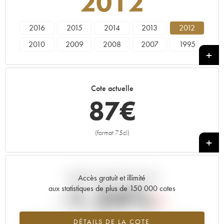
2012
2016
2015
2014
2013
2012
2010
2009
2008
2007
1995
----
Cote actuelle
87
€
(format 75cl)
+
Tendance actuelle de la cote
Accès gratuit et illimité
-1.24%
aux statistiques de plus de 150 000 cotes
Tendance à la baisse du millésime 2012 en 2026 par rapport à
DÉTAILS DE LA COTE