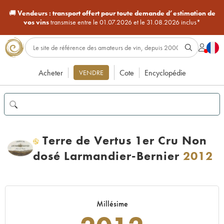
🚚
Vendeurs :
transport offert pour toute demande d’estimation de
vos vins
transmise entre le 01.07.2026 et le 31.08.2026 inclus*
Acheter
Cote
Encyclopédie
VENDRE
Terre de Vertus 1er Cru Non
H
dosé Larmandier-Bernier
2012
Millésime