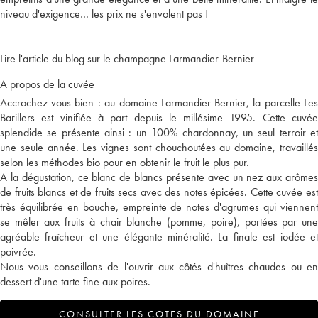
niveau d'exigence… les prix ne s'envolent pas !
Lire l'article du blog sur le champagne Larmandier-Bernier
A propos de la cuvée
Accrochez-vous bien : au domaine Larmandier-Bernier, la parcelle Les
Barillers est vinifiée à part depuis le millésime 1995. Cette cuvée
splendide se présente ainsi : un 100% chardonnay, un seul terroir et
une seule année. Les vignes sont chouchoutées au domaine, travaillés
selon les méthodes bio pour en obtenir le fruit le plus pur.
A la dégustation, ce blanc de blancs présente avec un nez aux arômes
de fruits blancs et de fruits secs avec des notes épicées. Cette cuvée est
très équilibrée en bouche, empreinte de notes d'agrumes qui viennent
se mêler aux fruits à chair blanche (pomme, poire), portées par une
agréable fraîcheur et une élégante minéralité. La finale est iodée et
poivrée.
Nous vous conseillons de l'ouvrir aux côtés d'huîtres chaudes ou en
dessert d'une tarte fine aux poires.
CONSULTER LES COTES DU DOMAINE