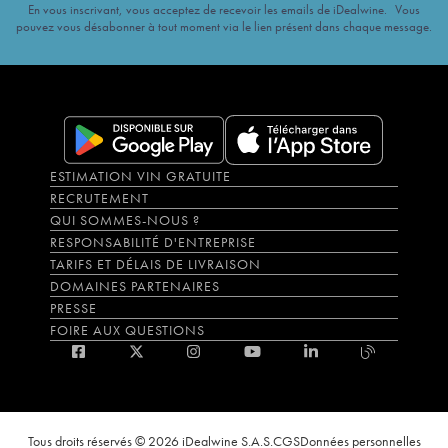
En vous inscrivant, vous acceptez de recevoir les emails de iDealwine. Vous
pouvez vous désabonner à tout moment via le lien présent dans chaque message.
ESTIMATION VIN GRATUITE
RECRUTEMENT
QUI SOMMES-NOUS ?
RESPONSABILITÉ D'ENTREPRISE
TARIFS ET DÉLAIS DE LIVRAISON
DOMAINES PARTENAIRES
PRESSE
FOIRE AUX QUESTIONS
Tous droits réservés © 2026 iDealwine S.A.S.
CGS
Données personnelles