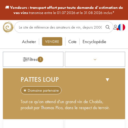
🚚
Vendeurs :
transport offert pour toute demande d’estimation de
vos vins
transmise entre le 01.07.2026 et le 31.08.2026 inclus*
Acheter
Cote
Encyclopédie
VENDRE
Filtres
1
PATTES LOUP
▼
★ Domaine partenaire
Tout ce qu'on attend d'un grand vin de Chablis,
produit par Thomas Pico, dans le respect du terroir.
Thomas Pico a passé son enfance dans le village
de Courgis. Son père et son grand père,