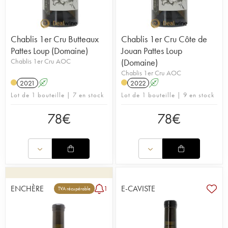
Chablis 1er Cru Butteaux
Chablis 1er Cru Côte de
Pattes Loup (Domaine)
Jouan Pattes Loup
Chablis 1er Cru AOC
(Domaine)
Chablis 1er Cru AOC
2021
A
2022
A
Lot de 1 bouteille | 7 en stock
Lot de 1 bouteille | 9 en stock
78
€
78
€
ENCHÈRE
E-CAVISTE
1
TVA récupérable