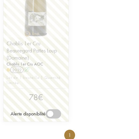
Chablis 1er Cru
Beauregard Pattes Loup
(Domaine)
Chablis 1er Cru AOC
2022
A
Lot de 1 bouteille | Quantité
limitée
78
€
Alerte disponibilité
1