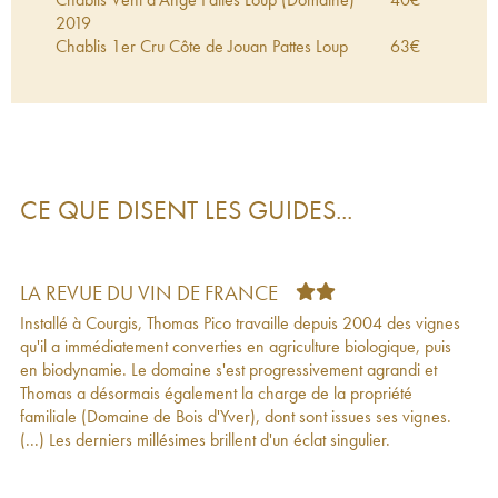
2019
Chablis 1er Cru Côte de Jouan Pattes Loup
63
€
(Domaine)
2019
Chablis 1er Cru Butteaux Pattes Loup (Domaine)
75
€
2019
Chablis 1er Cru Beauregard Pattes Loup
63
€
(Domaine)
2019
Irancy Les Pinots Blacks Pattes Loup (Domaine)
33
€
CE QUE DISENT LES GUIDES...
2019
Chablis Mise Tardive Pattes Loup (Domaine)
50
€
2019
Chablis Vent d'Ange Pattes Loup (Domaine)
44
€
LA REVUE DU VIN DE FRANCE
2018
Installé à Courgis, Thomas Pico travaille depuis 2004 des vignes
Chablis 1er Cru Butteaux Pattes Loup (Domaine)
65
€
qu'il a immédiatement converties en agriculture biologique, puis
2018
en biodynamie. Le domaine s'est progressivement agrandi et
Chablis 1er Cru Côte de Jouan Pattes Loup
57
€
Thomas a désormais également la charge de la propriété
(Domaine)
2018
familiale (Domaine de Bois d'Yver), dont sont issues ses vignes.
Chablis 1er Cru Vaillons Pattes Loup (Domaine)
69
€
(...) Les derniers millésimes brillent d'un éclat singulier.
2018
Chablis 1er Cru Beauregard Pattes Loup
63
€
(Domaine)
2018