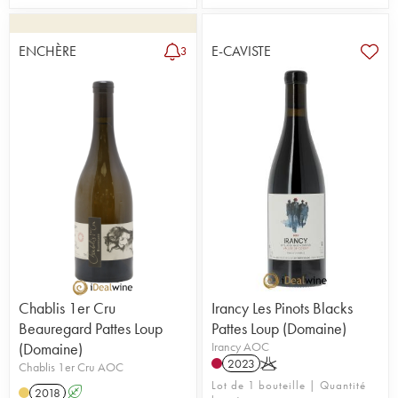
ENCHÈRE
E-CAVISTE
3
Chablis 1er Cru
Irancy Les Pinots Blacks
Beauregard Pattes Loup
Pattes Loup (Domaine)
(Domaine)
Irancy AOC
2023
K
Chablis 1er Cru AOC
Lot de 1 bouteille | Quantité
2018
A