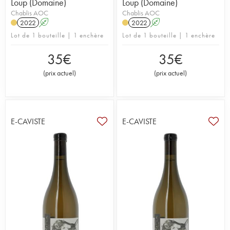
Loup (Domaine)
Loup (Domaine)
Chablis AOC
Chablis AOC
2022
A
2022
A
Lot de 1 bouteille | 1 enchère
Lot de 1 bouteille | 1 enchère
35
€
35
€
(
prix actuel
)
(
prix actuel
)
E-CAVISTE
E-CAVISTE