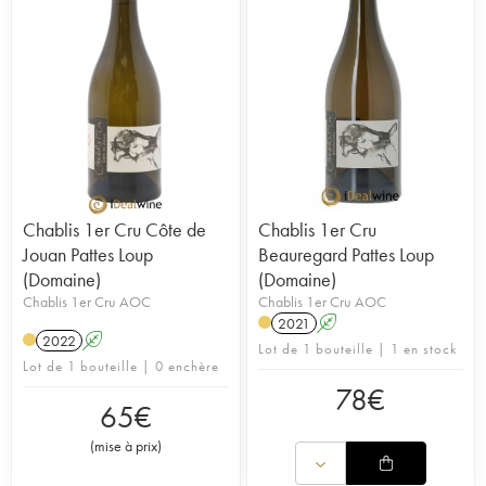
Chablis 1er Cru Côte de
Chablis 1er Cru
Jouan Pattes Loup
Beauregard Pattes Loup
(Domaine)
(Domaine)
Chablis 1er Cru AOC
Chablis 1er Cru AOC
2021
A
2022
A
Lot de 1 bouteille | 1 en stock
Lot de 1 bouteille | 0 enchère
78
€
65
€
(
mise à prix
)