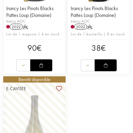
Irancy Les Pinots Blacks
Irancy Les Pinots Blacks
Pattes Loup (Domaine)
Pattes Loup (Domaine)
Irancy AOC
Irancy AOC
2022
K
2022
K
Lot de 1 magnum | 6 en stock
Lot de 1 bouteille | 8 en stock
90
€
38
€
Bientôt disponible
E-CAVISTE