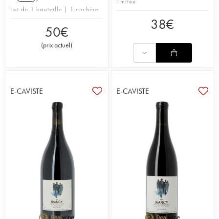
limitée
Lot de 1 bouteille | 1 enchère
38
€
50
€
(
prix actuel
)
E-CAVISTE
E-CAVISTE