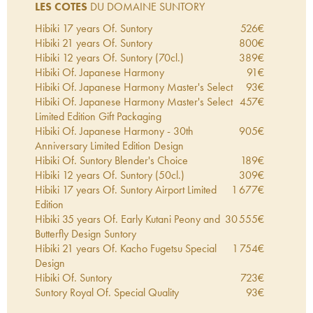
LES COTES
DU DOMAINE SUNTORY
Hibiki 17 years Of. Suntory
526
€
Hibiki 21 years Of. Suntory
800
€
Hibiki 12 years Of. Suntory (70cl.)
389
€
Hibiki Of. Japanese Harmony
91
€
Hibiki Of. Japanese Harmony Master's Select
93
€
Hibiki Of. Japanese Harmony Master's Select
457
€
Limited Edition Gift Packaging
Hibiki Of. Japanese Harmony - 30th
905
€
Anniversary Limited Edition Design
Hibiki Of. Suntory Blender's Choice
189
€
Hibiki 12 years Of. Suntory (50cl.)
309
€
Hibiki 17 years Of. Suntory Airport Limited
1 677
€
Edition
Hibiki 35 years Of. Early Kutani Peony and
30 555
€
Butterfly Design Suntory
Hibiki 21 years Of. Kacho Fugetsu Special
1 754
€
Design
Hibiki Of. Suntory
723
€
Suntory Royal Of. Special Quality
93
€
Hibiki 30 years Of. Suntory
4 833
€