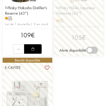
Whisky Hakushu Distiller's
Whisky Hibiki Japanese
Reserve (43°)
Harmony (43°)
T
T
Lot de 1 bouteille | 5 en stock
Lot de 1 bouteille | 0 en stock
109
€
105
€
Alerte disponibilité
Bientôt disponible
E-CAVISTE