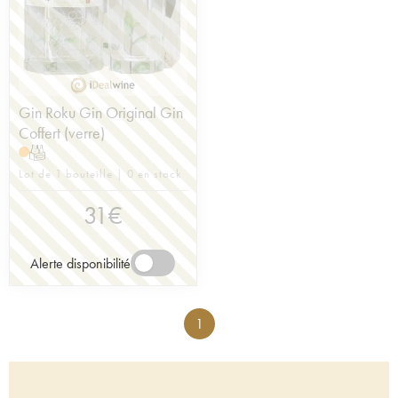
Gin Roku Gin Original Gin
Coffert (verre)
T
Lot de 1 bouteille | 0 en stock
31
€
Alerte disponibilité
1