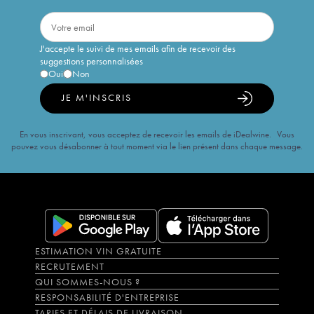
J'accepte le suivi de mes emails afin de recevoir des
suggestions personnalisées
Oui
Non
JE M'INSCRIS
En vous inscrivant, vous acceptez de recevoir les emails de iDealwine. Vous
pouvez vous désabonner à tout moment via le lien présent dans chaque message.
ESTIMATION VIN GRATUITE
RECRUTEMENT
QUI SOMMES-NOUS ?
RESPONSABILITÉ D'ENTREPRISE
TARIFS ET DÉLAIS DE LIVRAISON