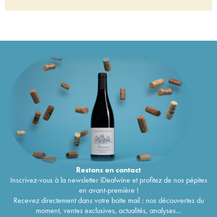
Hibiki 17 years Of. Suntory Non Chillfiltered
1 652
€
Hibiki Of. Japanese Harmony 2021 Limited
475
€
Edition
Hibiki 12 years Of. Suntory Kacho Fugetsu
1 497
€
Hibiki 30 years Of. Aritayaki Limited Edition
11 316
€
Hibiki Of. Blossom Harmony bottled 2022
246
€
Restons en
contact
Inscrivez-vous à la newsletter iDealwine et profitez de nos pépites
en avant-première !
Recevez directement dans votre boîte mail : nos découvertes du
moment, ventes exclusives, actualités, analyses...