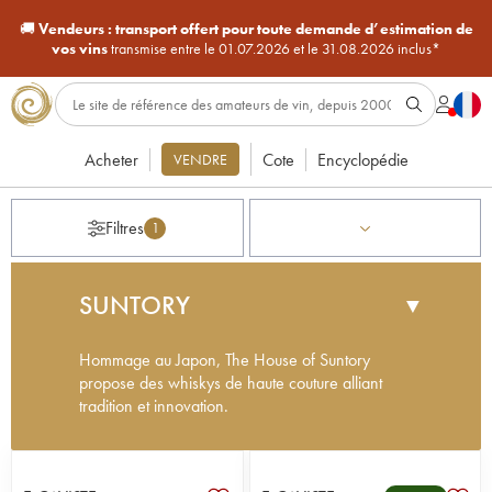
🚚
Vendeurs :
transport offert pour toute demande d’estimation de
vos vins
transmise entre le 01.07.2026 et le 31.08.2026 inclus*
Acheter
Cote
Encyclopédie
VENDRE
Filtres
1
SUNTORY
▼
Hommage au Japon, The House of Suntory
propose des whiskys de haute couture alliant
tradition et innovation.
Suntory a été fondé par Shinjir? Torii. Après un
apprentissage auprès d'un pharmacien où il se
familiarise avec les alcools étrangers, il ouvre une