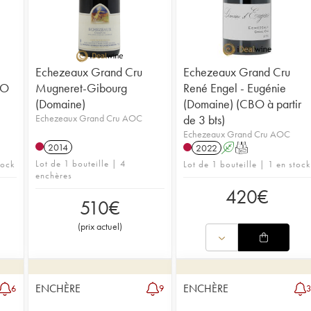
Echezeaux Grand Cru
Echezeaux Grand Cru
BO
Mugneret-Gibourg
René Engel - Eugénie
(Domaine)
(Domaine) (CBO à partir
Echezeaux Grand Cru AOC
de 3 bts)
Echezeaux Grand Cru AOC
2014
2022
A
T
Lot de 1 bouteille | 4
tock
Lot de 1 bouteille | 1 en stock
enchères
420
€
510
€
(
prix actuel
)
ENCHÈRE
ENCHÈRE
6
9