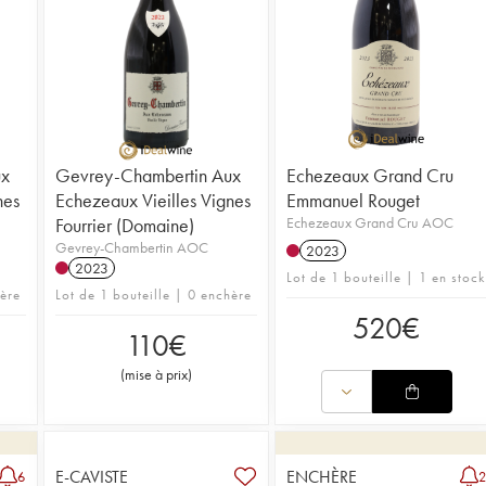
ux
Gevrey-Chambertin Aux
Echezeaux Grand Cru
nes
Echezeaux Vieilles Vignes
Emmanuel Rouget
Fourrier (Domaine)
Echezeaux Grand Cru AOC
Gevrey-Chambertin AOC
2023
2023
Lot de 1 bouteille | 1 en stock
hère
Lot de 1 bouteille | 0 enchère
520
€
110
€
(
mise à prix
)
E-CAVISTE
ENCHÈRE
6