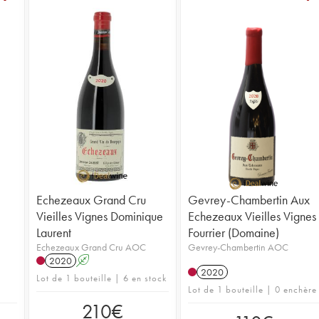
Echezeaux Grand Cru
Gevrey-Chambertin Aux
Vieilles Vignes Dominique
Echezeaux Vieilles Vignes
Laurent
Fourrier (Domaine)
Echezeaux Grand Cru AOC
Gevrey-Chambertin AOC
2020
A
2020
Lot de 1 bouteille | 6 en stock
Lot de 1 bouteille | 0 enchère
210
€