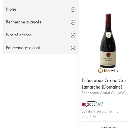
Notes
Recherche avancée
Nos sélections
Pourcentage alcool
Echezeaux Grand Cru
Lamarche (Domaine)
Echezeaux Grand Cru AOC
2022
A
Lot de 1 bouteille | 3
enchères