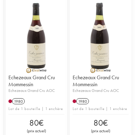
Echezeaux Grand Cru
Echezeaux Grand Cru
Mommessin
Mommessin
Echezeaux Grand Cru AOC
Echezeaux Grand Cru AOC
1980
1980
Lot de 1 bouteille | 1 enchère
Lot de 1 bouteille | 1 enchère
80
€
80
€
(
prix actuel
)
(
prix actuel
)