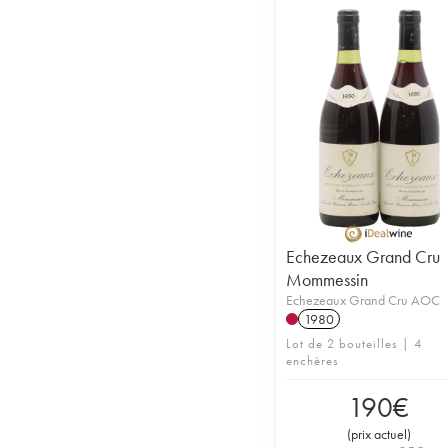
Echezeaux Grand Cru
Mommessin
Echezeaux Grand Cru AOC
1980
Lot de 2 bouteilles | 4
enchères
190
€
(
prix actuel
)