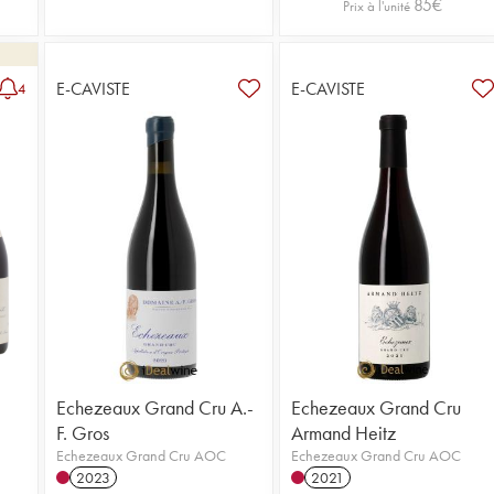
85
€
Prix à l'unité
E-CAVISTE
E-CAVISTE
4
Echezeaux Grand Cru A.-
Echezeaux Grand Cru
F. Gros
Armand Heitz
Echezeaux Grand Cru AOC
Echezeaux Grand Cru AOC
2023
2021