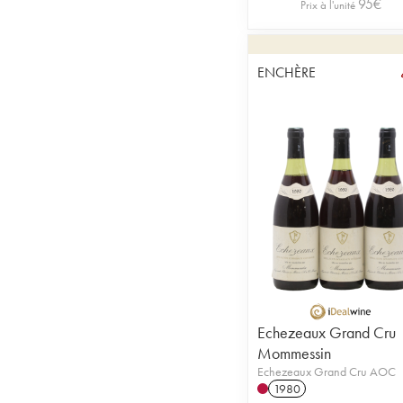
95
€
Prix à l'unité
ENCHÈRE
Echezeaux Grand Cru
Mommessin
Echezeaux Grand Cru AOC
1980