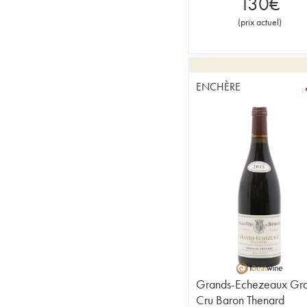
130
€
(
prix actuel
)
ENCHÈRE
Grands-Echezeaux Gr
Cru Baron Thenard