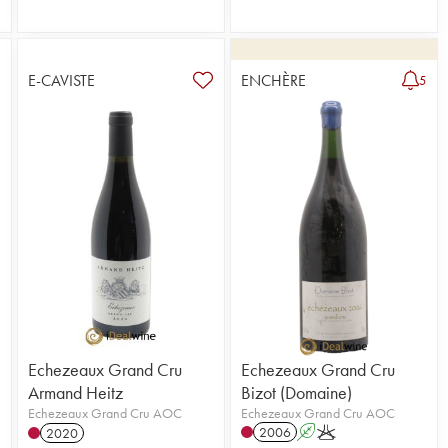
E-CAVISTE
ENCHÈRE
5
Echezeaux Grand Cru
Echezeaux Grand Cru
Armand Heitz
Bizot (Domaine)
Echezeaux Grand Cru AOC
Echezeaux Grand Cru AOC
2006
A
K
2020