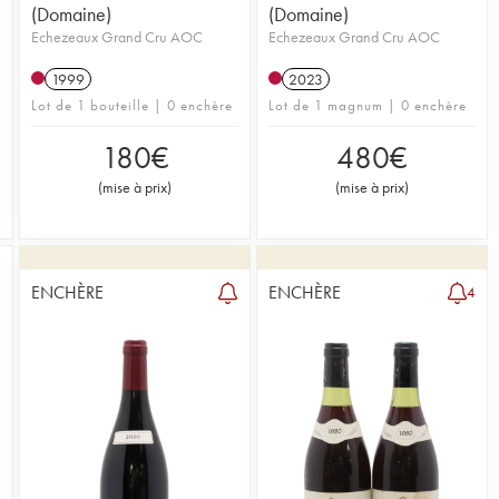
(Domaine)
(Domaine)
Echezeaux Grand Cru AOC
Echezeaux Grand Cru AOC
1999
2023
Lot de 1 bouteille | 0 enchère
Lot de 1 magnum | 0 enchère
180
€
480
€
(
mise à prix
)
(
mise à prix
)
ENCHÈRE
ENCHÈRE
4