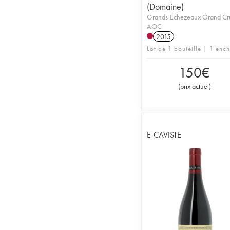
(Domaine)
Grands-Echezeaux Grand Cr
AOC
2015
Lot de 1 bouteille | 1 enc
150
€
(
prix actuel
)
E-CAVISTE