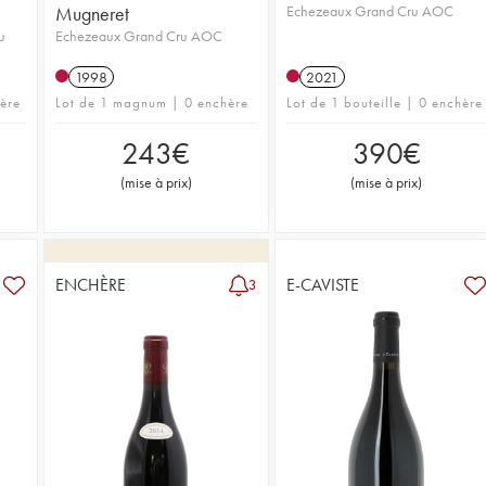
Mugneret
Echezeaux Grand Cru AOC
u
Echezeaux Grand Cru AOC
1998
2021
hère
Lot de 1 magnum | 0 enchère
Lot de 1 bouteille | 0 enchère
243
€
390
€
(
mise à prix
)
(
mise à prix
)
ENCHÈRE
E-CAVISTE
3