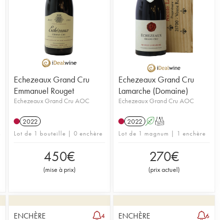
Echezeaux Grand Cru
Echezeaux Grand Cru
Emmanuel Rouget
Lamarche (Domaine)
Echezeaux Grand Cru AOC
Echezeaux Grand Cru AOC
2022
2022
A
T
Lot de 1 bouteille | 0 enchère
Lot de 1 magnum | 1 enchère
450
€
270
€
(
mise à prix
)
(
prix actuel
)
ENCHÈRE
ENCHÈRE
2
4
6