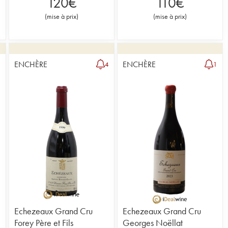
120
€
110
€
(
mise à prix
)
(
mise à prix
)
ENCHÈRE
ENCHÈRE
5
4
1
Echezeaux Grand Cru
Echezeaux Grand Cru
Forey Père et Fils
Georges Noëllat