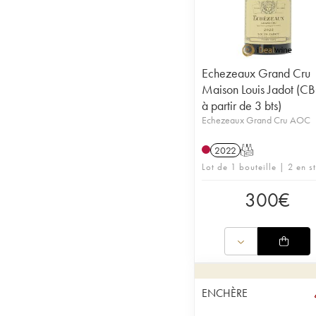
Echezeaux Grand Cru
Maison Louis Jadot (C
à partir de 3 bts)
Echezeaux Grand Cru AOC
2022
T
Lot de 1 bouteille | 2 en s
300
€
ENCHÈRE