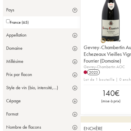
Pays
France (65)
Appellation
Gevrey-Chambertin A
Domaine
Echezeaux Vieilles Vig
Fourrier (Domaine)
Millésime
Gevrey-Chambertin AOC
2023
Prix par flacon
Lot de 1 bouteille | 0 enc
Style de vin (bio, intensité,...)
140
€
Cépage
(
mise à prix
)
Format
Nombre de flacons
ENCHÈRE