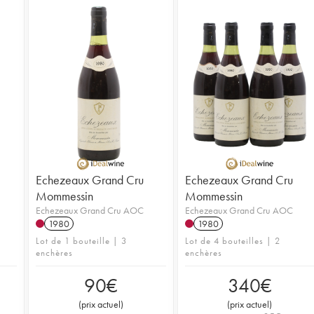
Echezeaux Grand Cru
Echezeaux Grand Cru
Mommessin
Mommessin
Echezeaux Grand Cru AOC
Echezeaux Grand Cru AOC
1980
1980
Lot de 1 bouteille | 3
Lot de 4 bouteilles | 2
enchères
enchères
90
€
340
€
(
prix actuel
)
(
prix actuel
)