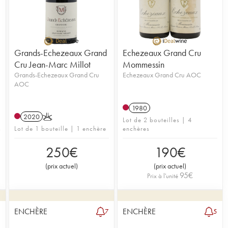
Grands-Echezeaux Grand
Echezeaux Grand Cru
Cru Jean-Marc Millot
Mommessin
Grands-Echezeaux Grand Cru
Echezeaux Grand Cru AOC
AOC
1980
2020
K
Lot de 2 bouteilles | 4
Lot de 1 bouteille | 1 enchère
enchères
250
€
190
€
(
prix actuel
)
(
prix actuel
)
95
€
Prix à l'unité
ENCHÈRE
ENCHÈRE
3
7
5