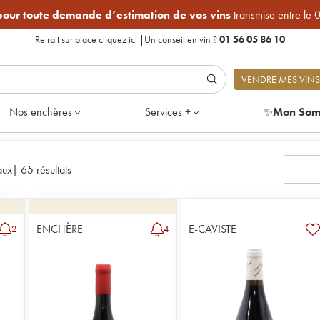
 pour toute demande d’estimation de vos vins
transmise entre le 
Retrait sur place
cliquez ici
|
Un conseil en vin ?
01 56 05 86 10
VENDRE MES VINS
Nos enchères
Services +
✨
Mon Som
aux
|
65 résultats
ENCHÈRE
E-CAVISTE
2
4