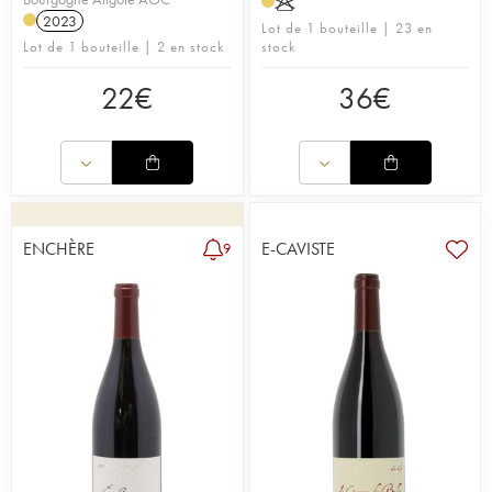
K
2023
Lot de 1 bouteille | 23 en
Lot de 1 bouteille | 2 en stock
stock
22
€
36
€
ENCHÈRE
E-CAVISTE
9