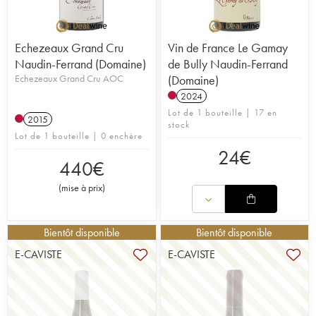
Echezeaux Grand Cru
Vin de France Le Gamay
Naudin-Ferrand (Domaine)
de Bully Naudin-Ferrand
Echezeaux Grand Cru AOC
(Domaine)
2024
Lot de 1 bouteille | 17 en
2015
stock
Lot de 1 bouteille | 0 enchère
24
€
440
€
(
mise à prix
)
Bientôt disponible
Bientôt disponible
E-CAVISTE
E-CAVISTE