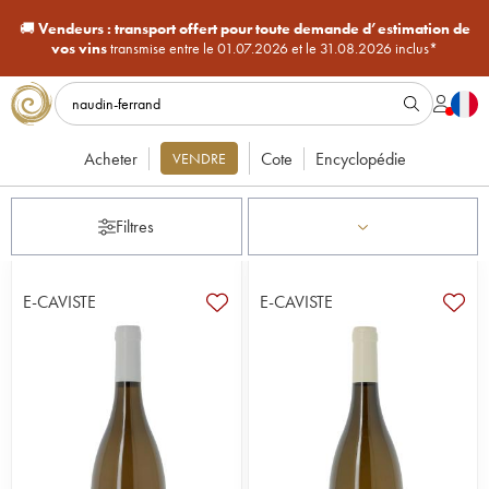
🚚
Vendeurs :
transport offert pour toute demande d’estimation de
vos vins
transmise entre le 01.07.2026 et le 31.08.2026 inclus*
Acheter
Cote
Encyclopédie
VENDRE
Filtres
E-CAVISTE
E-CAVISTE