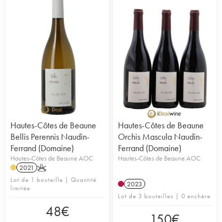
Hautes-Côtes de Beaune
Hautes-Côtes de Beaune
Bellis Perennis Naudin-
Orchis Mascula Naudin-
Ferrand (Domaine)
Ferrand (Domaine)
Hautes-Côtes de Beaune AOC
Hautes-Côtes de Beaune AOC
2021
K
Lot de 1 bouteille | Quantité
2023
limitée
Lot de 3 bouteilles | 0 enchère
48
€
150
€