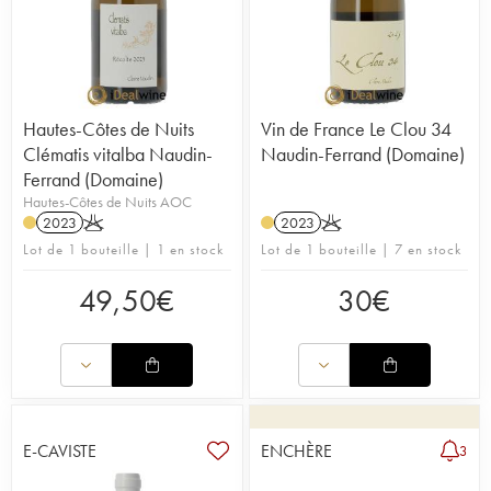
Hautes-Côtes de Nuits
Vin de France Le Clou 34
Clématis vitalba Naudin-
Naudin-Ferrand (Domaine)
Ferrand (Domaine)
Hautes-Côtes de Nuits AOC
2023
K
2023
K
Lot de 1 bouteille | 1 en stock
Lot de 1 bouteille | 7 en stock
49,50
€
30
€
E-CAVISTE
ENCHÈRE
3