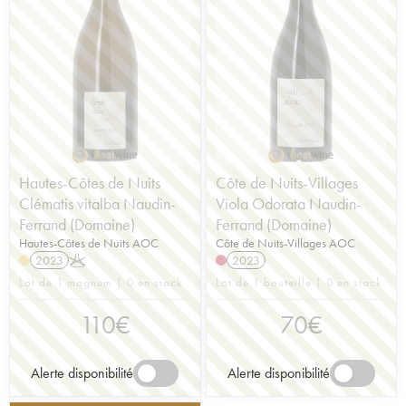
Hautes-Côtes de Nuits
Côte de Nuits-Villages
Clématis vitalba Naudin-
Viola Odorata Naudin-
Ferrand (Domaine)
Ferrand (Domaine)
Hautes-Côtes de Nuits AOC
Côte de Nuits-Villages AOC
2023
K
2023
Lot de 1 magnum | 0 en stock
Lot de 1 bouteille | 0 en stock
110
€
70
€
Alerte disponibilité
Alerte disponibilité