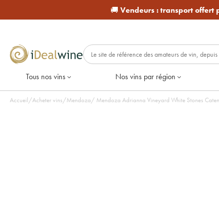
🚚
Vendeurs :
transport offert
Tous nos vins
Nos vins par région
Accueil
/
Acheter vins
/
Mendoza
/