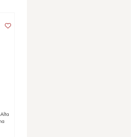
Alta
na