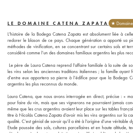
LE DOMAINE CATENA ZAPATA
★ Domaine 
L'histoire de la Bodega Catena Zapata est absolument liée à celle 
redorer le blason de ce pays. Chaque génération a apporté sa pierr
méthodes de vinification, en se concentrant sur certains sols et terr
considéré comme l’un des domaines familiaux argentins les plus re
 Le père de Laura Catena reprend l’affaire familiale à la suite de 
les vins selon les anciennes traditions italiennes ; la famille ayan
d’entre eux apportera sa pierre à l’édifice pour que la Bodega C
argentins les plus reconnus du monde. 
Laura Catena, que nous avons interrogée en direct, précise : « mon 
pour faire du vin, mais que ses vignerons ne pourraient jamais concu
même que les crus argentins avaient leur place sur les tables française
titre à Nicolás Catena Zapata d’avoir mis les vins argentins sur la 
qualité. C’est génial de savoir qu’il a été à l’origine d’une véritable 
Etude poussée des sols, cultures parcellaires et en haute altitude, t