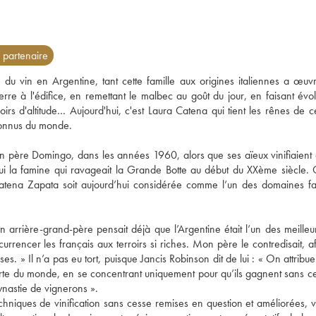
partenaire
du vin en Argentine, tant cette famille aux origines italiennes a œuvr
e à l'édifice, en remettant le malbec au goût du jour, en faisant évolu
oirs d'altitude… Aujourd'hui, c'est Laura Catena qui tient les rênes de c
connus du monde. 
son père Domingo, dans les années 1960, alors que ses aïeux vinifiaient 
t fui la famine qui ravageait la Grande Botte au début du XXème siècle. 
atena Zapata soit aujourd’hui considérée comme l’un des domaines fam
arrière-grand-père pensait déjà que l’Argentine était l’un des meilleur
rrencer les français aux terroirs si riches. Mon père le contredisait, af
s. » Il n’a pas eu tort, puisque Jancis Robinson dit de lui : « On attribue 
carte du monde, en se concentrant uniquement pour qu’ils gagnent sans ce
dynastie de vignerons ». 
echniques de vinification sans cesse remises en question et améliorées, vo