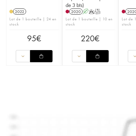
de 3 bts)
2022
2020
A
K
T
202
Lot de 1 bouteille | 24 en
Lot de 1 bouteille | 10 en
Lot de 
stock
stock
stock
95
€
220
€