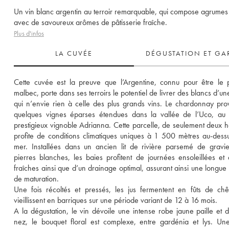
Un vin blanc argentin au terroir remarquable, qui compose agrumes 
avec de savoureux arômes de pâtisserie fraîche.
Plus d'infos
LA CUVÉE
DÉGUSTATION ET GA
Cette cuvée est la preuve que l’Argentine, connu pour être le 
malbec, porte dans ses terroirs le potentiel de livrer des blancs d’une
qui n’envie rien à celle des plus grands vins. Le chardonnay prov
quelques vignes éparses étendues dans la vallée de l’Uco, au 
prestigieux vignoble Adrianna. Cette parcelle, de seulement deux he
profite de conditions climatiques uniques à 1 500 mètres au-dessu
mer. Installées dans un ancien lit de rivière parsemé de gravie
pierres blanches, les baies profitent de journées ensoleillées et d
fraîches ainsi que d’un drainage optimal, assurant ainsi une longue 
de maturation. 
Une fois récoltés et pressés, les jus fermentent en fûts de chê
vieillissent en barriques sur une période variant de 12 à 16 mois. 
A la dégustation, le vin dévoile une intense robe jaune paille et d
nez, le bouquet floral est complexe, entre gardénia et lys. Une 