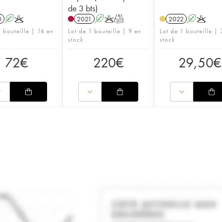
de 3 bts)
0
A
K
2021
A
K
T
2022
A
K
1 bouteille | 16 en
Lot de 1 bouteille | 9 en
Lot de 1 bouteille |
stock
stock
72
€
220
€
29,50
€