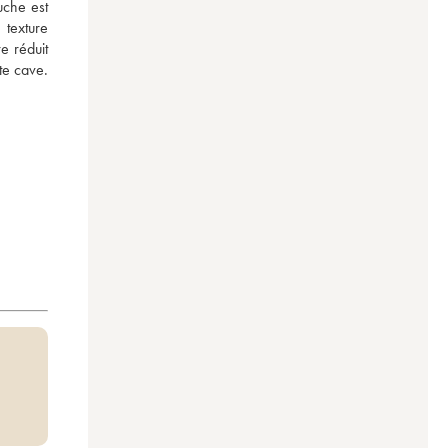
che est 
texture 
 réduit 
te cave.