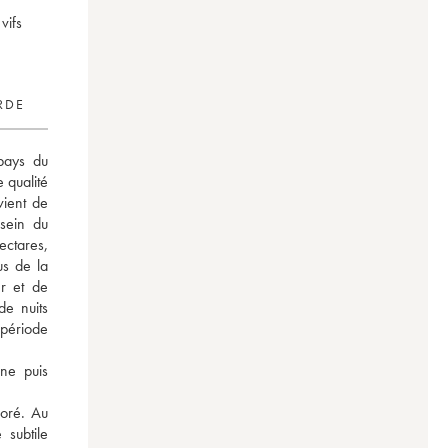
vifs
RDE
pays du 
 qualité 
ient de 
sein du 
ctares, 
s de la 
r et de 
e nuits 
période 
ne puis 
oré. Au 
subtile 