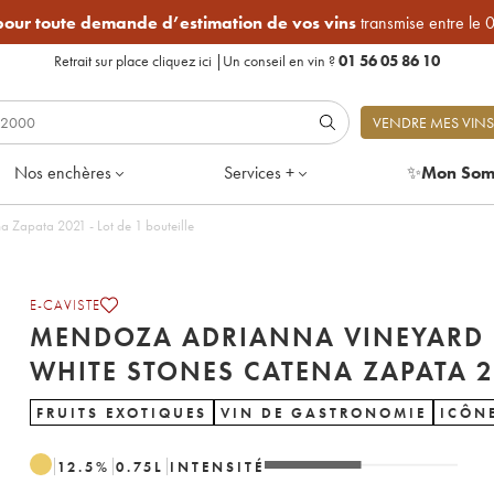
 pour toute demande d’estimation de vos vins
transmise entre le 
Retrait sur place
cliquez ici
|
Un conseil en vin ?
01 56 05 86 10
VENDRE MES VINS
Nos enchères
Services +
✨
Mon Som
Mendoza Adrianna Vineyard White Stones Catena Zapata 2021 - Lot de 1 bouteille
E-CAVISTE
MENDOZA ADRIANNA VINEYARD
WHITE ST
FRUITS EXOTIQUES
VIN DE GASTRONOMIE
ICÔN
12.5
%
0.75
L
INTENSITÉ