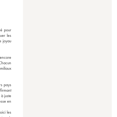
é pour 
er les 
e joyau 
encore 
Chacun 
iliaux 
s pays 
firmant 
à juste 
sse en 
ici les 