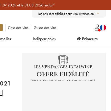
01.07.2026 et le 31.08.2026 inclus*
Les prix sont affichés pour une livraison en :
Cote des vins
Guide des vins
melier
Indispensables
🍇 Primeurs
LES VENDANGES IDEALWINE
offre fidélité
Obtenez des bons de réduction avec vos achats !
ONES CATENA ZAPATA 2021
E