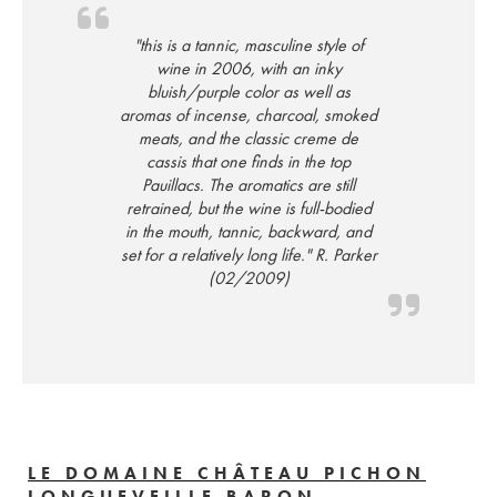
"this is a tannic, masculine style of
wine in 2006, with an inky
bluish/purple color as well as
aromas of incense, charcoal, smoked
meats, and the classic creme de
cassis that one finds in the top
Pauillacs. The aromatics are still
retrained, but the wine is full-bodied
in the mouth, tannic, backward, and
set for a relatively long life." R. Parker
(02/2009)
LE DOMAINE CHÂTEAU PICHON
LONGUEVEILLE BARON