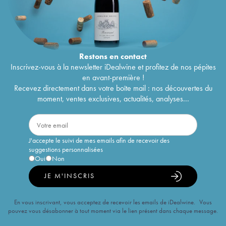
Restons en
contact
Inscrivez-vous à la newsletter iDealwine et profitez de nos pépites
en avant-première !
Recevez directement dans votre boîte mail : nos découvertes du
moment, ventes exclusives, actualités, analyses...
J'accepte le suivi de mes emails afin de recevoir des
suggestions personnalisées
Oui
Non
JE M'INSCRIS
En vous inscrivant, vous acceptez de recevoir les emails de iDealwine. Vous
pouvez vous désabonner à tout moment via le lien présent dans chaque message.