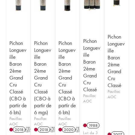
Pichon
Pichon
Pichon
Pichon
Pichon
Longuev
Longuev
Longuev
Longuev
Longuev
ille
ille
ille
ille
ille
Baron
Baron
Baron
Baron
Baron
2ème
2ème
2ème
2ème
2ème
Grand
Grand
Grand
Grand
Grand
Cru
Cru
Cru
Cru
Cru
Classé
Classé
Classé
Classé
Classé
Pauillac
Pauillac
AOC
(CBO à
(CBO à
(CBO à
AOC
partir de
partir de
partir de
6 bts)
6 mgs)
6 bts)
Pauillac
Pauillac
Pauillac
AOC
AOC
AOC
1988
2018
T
2018
T
2020
T
Lot de 3
2007