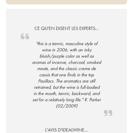
CE QU'EN DISENT LES EXPERTS...
"this is a tannic, masculine style of
wine in 2006, with an inky
bluish/purple color as well as
aromas of incense, charcoal, smoked
meats, and the classic creme de
cassis that one finds in the top
Pauillacs. The aromatics are still
retrained, but the wine is full-bodied
in the mouth, tannic, backward, and
set for a relatively long life." R. Parker
(02/2009)
L'AVIS D'IDEALWINE...