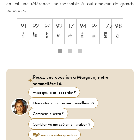
en fait une référence indispensable à tout amateur de grands 
bordeaux.
91
92
94
92
17
94
94
17/20
98
Posez une question à Margaux, notre
sommelière IA
Avec quel plat l'accorder ?
Quels vins similaires me conseilles-tu ?
Comment le servir ?
Combien va me coûter la livraison ?
Poser une autre question