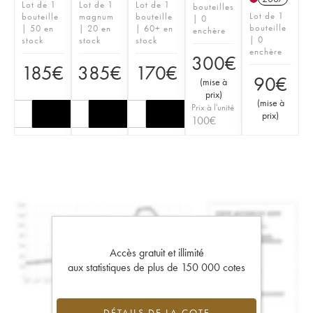
Lot de 1
Lot de 1
Lot de 1
bouteilles
Lot de 1
bouteille
magnum
bouteille
| 0
bouteille
| 50 en
| 20 en
| 60+ en
enchère
| 0
stock
stock
stock
enchère
300
€
185
€
385
€
170
€
90
€
(
mise à
prix
)
(
mise à
Prix à l'unité
prix
)
100
€
Accès gratuit et illimité
aux statistiques de plus de 150 000 cotes
DÉTAILS DE LA COTE