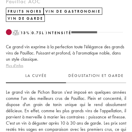
Pauillac AOC
FRUITS NOIRS
VIN DE GASTRONOMIE
VIN DE GARDE
T
13
%
0.75
L
INTENSITÉ
Ce grand vin exprime à la perfection toute l'élégance des grands
vins de Pauillac. Puissant et profond, à l'aromatique noble, dans
un style classique.
Plus d'infos
LA CUVÉE
DÉGUSTATION ET GARDE
Le grand vin de Pichon Baron s'est imposé en quelques années 
comme l'un des meilleurs crus de Pauillac. Plein et concentré, il 
dispose d'un grain de tanin unique qui le rend absolument 
délicieux. En effet, comme les plus grands vins de l'appellation, il 
parvient à merveille à marier les contraires : puissance et finesse. 
C'est un vin à déguster après 10 à 30 ans de garde. Les prix sont 
restés très sages en comparaison avec les premiers crus, ce qui 