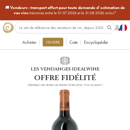
🚚
Vendeurs :
transport offert pour toute demande d’estimation de
vos vins
transmise entre le 01.07.2026 et le 31.08.2026 inclus*
Acheter
Cote
Encyclopédie
VENDRE
LES VENDANGES IDEALWINE
offre fidélité
Obtenez des bons de réduction avec vos achats !