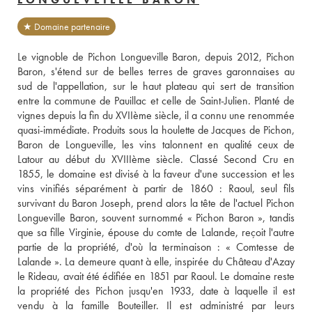
★ Domaine partenaire
Le vignoble de Pichon Longueville Baron, depuis 2012, Pichon 
Baron, s'étend sur de belles terres de graves garonnaises au 
sud de l'appellation, sur le haut plateau qui sert de transition 
entre la commune de Pauillac et celle de Saint-Julien. Planté de 
vignes depuis la fin du XVIIème siècle, il a connu une renommée 
quasi-immédiate. Produits sous la houlette de Jacques de Pichon, 
Baron de Longueville, les vins talonnent en qualité ceux de 
Latour au début du XVIIIème siècle. Classé Second Cru en 
1855, le domaine est divisé à la faveur d'une succession et les 
vins vinifiés séparément à partir de 1860 : Raoul, seul fils 
survivant du Baron Joseph, prend alors la tête de l'actuel Pichon 
Longueville Baron, souvent surnommé « Pichon Baron », tandis 
que sa fille Virginie, épouse du comte de Lalande, reçoit l'autre 
partie de la propriété, d'où la terminaison : « Comtesse de 
Lalande ». La demeure quant à elle, inspirée du Château d'Azay 
le Rideau, avait été édifiée en 1851 par Raoul. Le domaine reste 
la propriété des Pichon jusqu'en 1933, date à laquelle il est 
vendu à la famille Bouteiller. Il est administré par leurs 