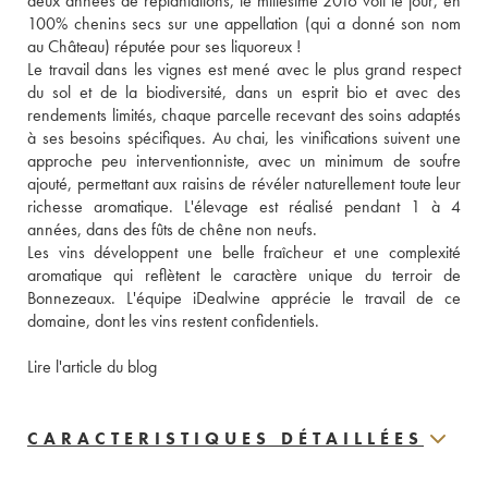
deux années de replantations, le millésime 2016 voit le jour, en 
100% chenins secs sur une appellation (qui a donné son nom 
au Château) réputée pour ses liquoreux ! 
Le travail dans les vignes est mené avec le plus grand respect 
du sol et de la biodiversité, dans un esprit bio et avec des 
rendements limités, chaque parcelle recevant des soins adaptés 
à ses besoins spécifiques. Au chai, les vinifications suivent une 
approche peu interventionniste, avec un minimum de soufre 
ajouté, permettant aux raisins de révéler naturellement toute leur 
richesse aromatique. L'élevage est réalisé pendant 1 à 4 
années, dans des fûts de chêne non neufs. 
Les vins développent une belle fraîcheur et une complexité 
aromatique qui reflètent le caractère unique du terroir de 
Bonnezeaux. L'équipe iDealwine apprécie le travail de ce 
domaine, dont les vins restent confidentiels. 
Lire l'article du blog
CARACTERISTIQUES DÉTAILLÉES