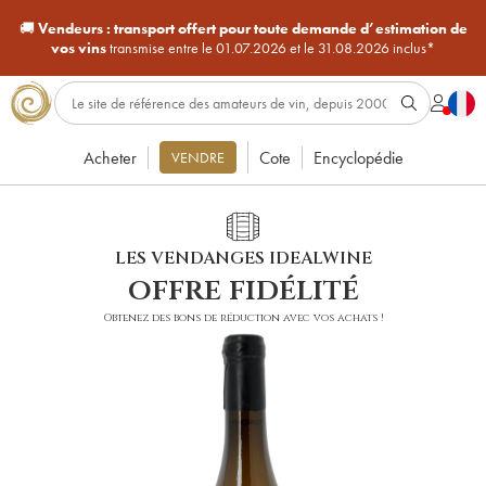
🚚
Vendeurs :
transport offert pour toute demande d’estimation de
vos vins
transmise entre le 01.07.2026 et le 31.08.2026 inclus*
Acheter
Cote
Encyclopédie
VENDRE
LES VENDANGES IDEALWINE
offre fidélité
Obtenez des bons de réduction avec vos achats !