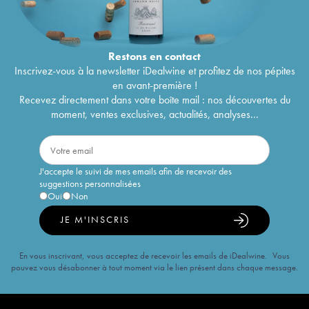
Restons en
contact
Inscrivez-vous à la newsletter iDealwine et profitez de nos pépites
en avant-première !
Recevez directement dans votre boîte mail : nos découvertes du
moment, ventes exclusives, actualités, analyses...
J'accepte le suivi de mes emails afin de recevoir des
suggestions personnalisées
Oui
Non
JE M'INSCRIS
En vous inscrivant, vous acceptez de recevoir les emails de iDealwine. Vous
pouvez vous désabonner à tout moment via le lien présent dans chaque message.