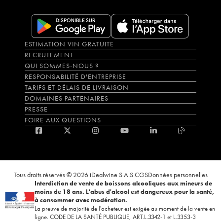
ESTIMATION VIN GRATUITE
RECRUTEMENT
QUI SOMMES-NOUS ?
RESPONSABILITÉ D'ENTREPRISE
TARIFS ET DÉLAIS DE LIVRAISON
DOMAINES PARTENAIRES
PRESSE
FOIRE AUX QUESTIONS
Tous droits réservés © 2026 iDealwine S.A.S.
CGS
Données personnelles
Interdiction de vente de boissons alcooliques aux mineurs de
moins de 18 ans. L'abus d'alcool est dangereux pour la santé,
à consommer avec modération.
La preuve de majorité de l'acheteur est exigée au moment de la vente en
ligne. CODE DE LA SANTÉ PUBLIQUE, ART.L.3342-1 et L.3353-3