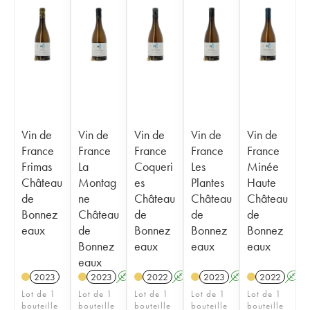
Vin de
Vin de
Vin de
Vin de
Vin de
France
France
France
France
France
Frimas
La
Coqueri
Les
Minée
Château
Montag
es
Plantes
Haute
de
ne
Château
Château
Château
Bonnez
Château
de
de
de
eaux
de
Bonnez
Bonnez
Bonnez
Bonnez
eaux
eaux
eaux
eaux
2023
2023
A
2022
A
2023
A
2022
A
Lot de 1
Lot de 1
Lot de 1
Lot de 1
Lot de 1
bouteille
bouteille
bouteille
bouteille
bouteille