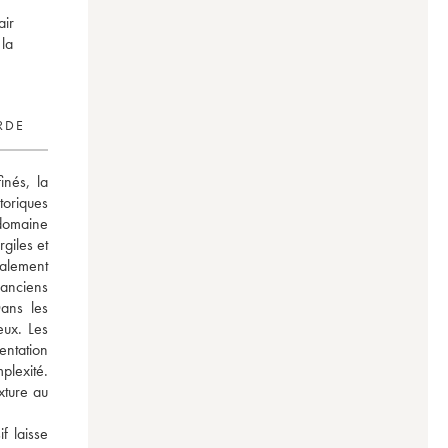
air
 la
RDE
nés, la 
oriques 
omaine 
giles et 
alement 
nciens 
ans les 
ux. Les 
ntation 
lexité. 
ture au 
 laisse 