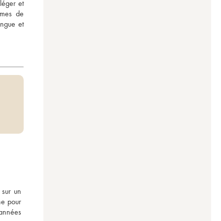
éger et 
mes de 
ngue et 
sur un 
e pour 
années 