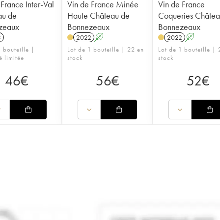
 France Inter-Val
Vin de France Minée
Vin de France
au de
Haute Château de
Coqueries Châtea
zeaux
Bonnezeaux
Bonnezeaux
3
2022
A
2022
A
 bouteille |
Lot de 1 bouteille | 22 en
Lot de 1 bouteille | 
é limitée
stock
stock
46
€
56
€
52
€