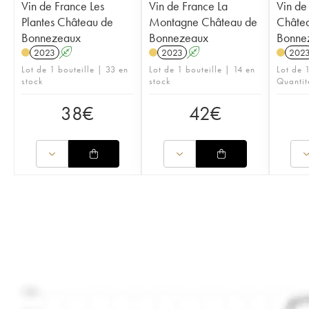
Vin de France Les
Vin de France La
Vin de
Plantes Château de
Montagne Château de
Châte
Bonnezeaux
Bonnezeaux
Bonne
2023
A
2023
A
202
Lot de 1 bouteille | 33 en
Lot de 1 bouteille | 14 en
Lot de 1
stock
stock
Quantit
38
€
42
€