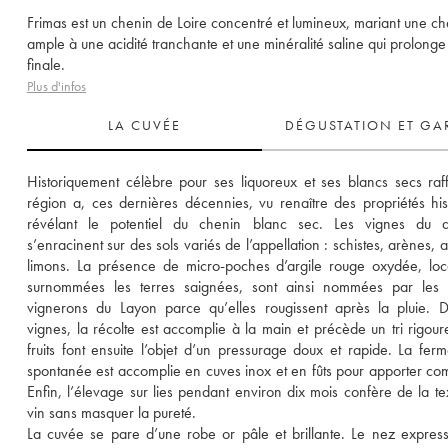
Frimas est un chenin de Loire concentré et lumineux, mariant une ch
ample à une acidité tranchante et une minéralité saline qui prolonge
finale.
Plus d'infos
LA CUVÉE
DÉGUSTATION ET GA
Historiquement célèbre pour ses liquoreux et ses blancs secs raffi
région a, ces dernières décennies, vu renaître des propriétés hist
révélant le potentiel du chenin blanc sec. Les vignes du d
s’enracinent sur des sols variés de l’appellation : schistes, arènes, ar
limons. La présence de micro-poches d’argile rouge oxydée, loc
surnommées les terres saignées, sont ainsi nommées par les a
vignerons du Layon parce qu’elles rougissent après la pluie. D
vignes, la récolte est accomplie à la main et précède un tri rigoure
fruits font ensuite l’objet d’un pressurage doux et rapide. La ferme
spontanée est accomplie en cuves inox et en fûts pour apporter comp
Enfin, l’élevage sur lies pendant environ dix mois confère de la tex
vin sans masquer la pureté. 
La cuvée se pare d’une robe or pâle et brillante. Le nez expressif