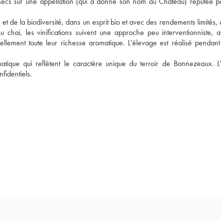
 secs sur une appellation (qui a donné son nom au Château) réputée po
 et de la biodiversité, dans un esprit bio et avec des rendements limités,
 chai, les vinifications suivent une approche peu interventionniste, a
ellement toute leur richesse aromatique. L'élevage est réalisé pendant
tique qui reflètent le caractère unique du terroir de Bonnezeaux. L'
fidentiels. 