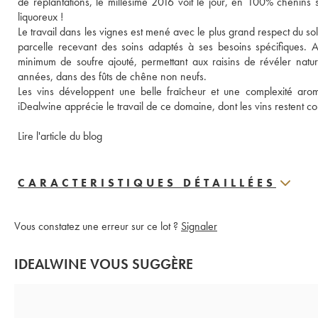
de replantations, le millésime 2016 voit le jour, en 100% chenins
liquoreux ! 
Le travail dans les vignes est mené avec le plus grand respect du sol
parcelle recevant des soins adaptés à ses besoins spécifiques. Au
minimum de soufre ajouté, permettant aux raisins de révéler natur
années, dans des fûts de chêne non neufs. 
Les vins développent une belle fraîcheur et une complexité aroma
iDealwine apprécie le travail de ce domaine, dont les vins restent con
Lire l'article du blog
CARACTERISTIQUES DÉTAILLÉES
Vous constatez une erreur sur ce lot ?
Signaler
IDEALWINE VOUS SUGGÈRE