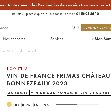
 pour toute demande d’estimation de vos vins
transmise entre le 
Retrait sur place
cliquez ici
|
Un conseil en vin ?
01 56 05 86 10
VENDRE MES VINS
Nos enchères
Services +
✨
Mon Som
Vin de France Frimas Château de Bonnezeaux 2023 - Lot de 1 bouteille
E-CAVISTE
VIN DE FRANCE FRIMAS CHÂTEAU
BONNEZEAUX 2023
AGRUMES
VIN DE GASTRONOMIE
VIN DE GARDE
13
%
0.75
L
INTENSITÉ