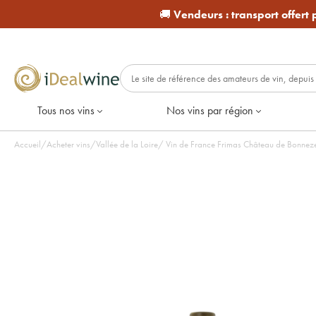
🚚
Vendeurs :
transport offert
Tous nos vins
Nos vins par région
Accueil
/
Acheter vins
/
Vallée de la Loire
/