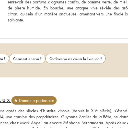
entrevoir des parfums d’agrumes confits, de pomme verte, de miel l
de pierre humide. En bouche, une attaque vive révèle des arô
citron, au sein d’un matière onctueuse, amenant vers une finale lo
salivante.
tu ?
Comment le servir ?
Combien va me coûter la livraison ?
AUX
★ Domaine partenaire
 après des siècles d’histoire viticole (depuis le XIVᵉ siècle), s’étend 
4, une cousine des propriétaires, Guyonne Saclier de la Bâtie, se donn
périences chez Mark Angeli ou encore Stéphane Bernaudeau. Après deux 