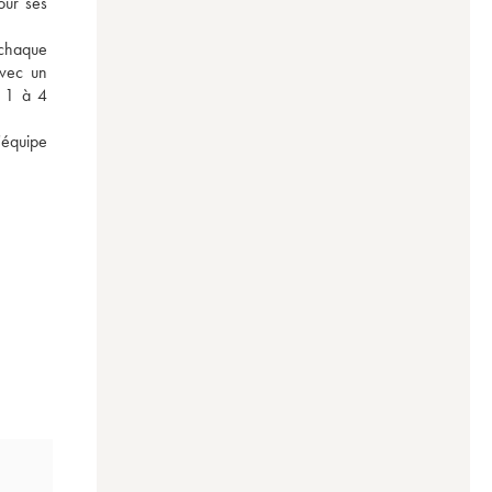
ur ses 
 chaque 
vec un 
 1 à 4 
équipe 