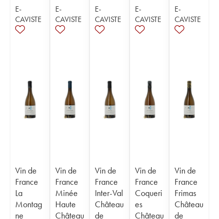
E-
E-
E-
E-
E-
CAVISTE
CAVISTE
CAVISTE
CAVISTE
CAVISTE
Vin de
Vin de
Vin de
Vin de
Vin de
France
France
France
France
France
La
Minée
Inter-Val
Coqueri
Frimas
Montag
Haute
Château
es
Château
ne
Château
de
Château
de