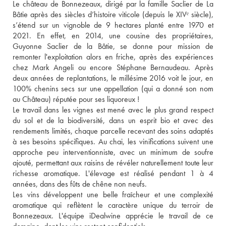
Le château de Bonnezeaux, dirigé par la famille Saclier de La 
Bâtie après des siècles d’histoire viticole (depuis le XIVᵉ siècle), 
s’étend sur un vignoble de 9 hectares planté entre 1970 et 
2021. En effet, en 2014, une cousine des propriétaires, 
Guyonne Saclier de la Bâtie, se donne pour mission de 
remonter l'exploitation alors en friche, après des expériences 
chez Mark Angeli ou encore Stéphane Bernaudeau. Après 
deux années de replantations, le millésime 2016 voit le jour, en 
100% chenins secs sur une appellation (qui a donné son nom 
au Château) réputée pour ses liquoreux ! 
Le travail dans les vignes est mené avec le plus grand respect 
du sol et de la biodiversité, dans un esprit bio et avec des 
rendements limités, chaque parcelle recevant des soins adaptés 
à ses besoins spécifiques. Au chai, les vinifications suivent une 
approche peu interventionniste, avec un minimum de soufre 
ajouté, permettant aux raisins de révéler naturellement toute leur 
richesse aromatique. L'élevage est réalisé pendant 1 à 4 
années, dans des fûts de chêne non neufs. 
Les vins développent une belle fraîcheur et une complexité 
aromatique qui reflètent le caractère unique du terroir de 
Bonnezeaux. L'équipe iDealwine apprécie le travail de ce 