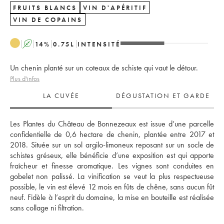
FRUITS BLANCS
VIN D'APÉRITIF
VIN DE COPAINS
A
14
%
0.75
L
INTENSITÉ
Un chenin planté sur un coteaux de schiste qui vaut le détour.
Plus d'infos
LA CUVÉE
DÉGUSTATION ET GARDE
Les Plantes du Château de Bonnezeaux est issue d’une parcelle 
confidentielle de 0,6 hectare de chenin, plantée entre 2017 et 
2018. Située sur un sol argilo-limoneux reposant sur un socle de 
schistes gréseux, elle bénéficie d’une exposition est qui apporte 
fraîcheur et finesse aromatique. Les vignes sont conduites en 
gobelet non palissé. La vinification se veut la plus respectueuse 
possible, le vin est élevé 12 mois en fûts de chêne, sans aucun fût 
neuf. Fidèle à l’esprit du domaine, la mise en bouteille est réalisée 
sans collage ni filtration.