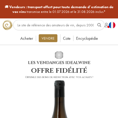
🚚
Vendeurs :
transport offert pour toute demande d’estimation de
vos vins
transmise entre le 01.07.2026 et le 31.08.2026 inclus*
Acheter
Cote
Encyclopédie
VENDRE
LES VENDANGES IDEALWINE
offre fidélité
Obtenez des bons de réduction avec vos achats !