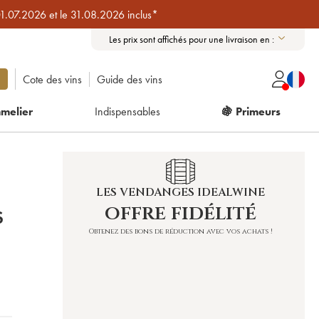
01.07.2026 et le 31.08.2026 inclus*
Les prix sont affichés pour une livraison en :
Cote des vins
Guide des vins
melier
Indispensables
🍇 Primeurs
LES VENDANGES IDEALWINE
offre fidélité
S
Obtenez des bons de réduction avec vos achats !