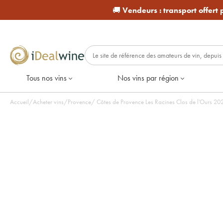
🚚
Vendeurs :
transport offert
Tous nos vins
Nos vins par région
Accueil
/
Acheter vins
/
Provence
/
Côtes de P