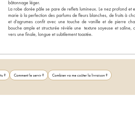
bâtonnage léger. 
La robe dorée pâle se pare de reflets lumineux. Le nez profond et ex
marie à la perfection des parfums de fleurs blanches, de fruits à chai
et d’agrumes confit avec une touche de vanille et de pierre cha
bouche ample et structurée révèle une  texture soyeuse et saline, 
vers une finale, longue et subtilement toastée.
tu ?
Comment le servir ?
Combien va me coûter la livraison ?