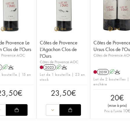
de Provence Le
Côtes de Provence
Côtes de Provenc
 Clos de l'Ours
L'Agachon Clos de
Ursus Clos de l'Ou
e Provence AOC
l'Ours
Côtes de Provence A
Côtes de Provence AOC
3
A
K
2023
A
K
2019
A
K
 bouteille | 15 en
Lot de 1 bouteille | 23 en
Lot de 2 bouteilles |
stock
enchère
23,50
€
23,50
€
20
€
(
mise à prix
)
10
Prix à l'unité