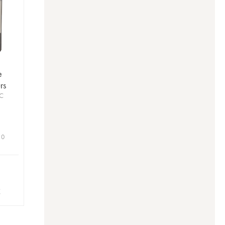
e
rs
OC
 0
€