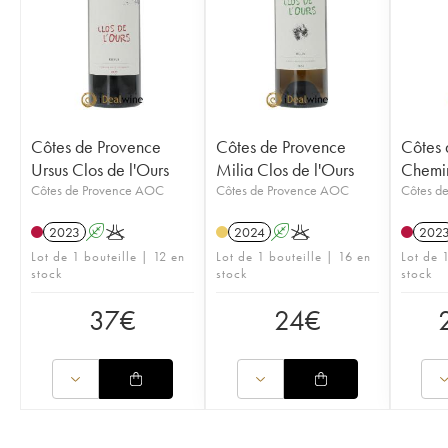
Côtes de Provence
Côtes de Provence
Côtes 
Ursus Clos de l'Ours
Milia Clos de l'Ours
Chemin
Côtes de Provence AOC
Côtes de Provence AOC
Côtes d
2023
A
K
2024
A
K
202
Lot de 1 bouteille | 12 en
Lot de 1 bouteille | 16 en
Lot de 1
stock
stock
stock
37
€
24
€