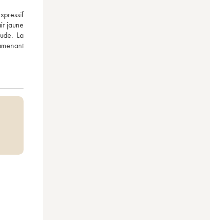
pressif 
r jaune 
ude. La 
amenant 