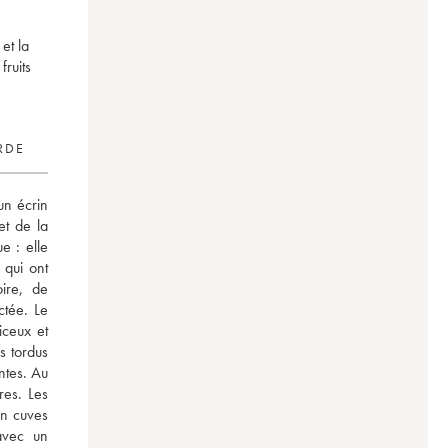
et la
fruits
RDE
n écrin 
t de la 
 : elle 
qui ont 
re, de 
tée. Le 
ceux et 
 tordus 
tes. Au 
es. Les 
n cuves 
avec un 