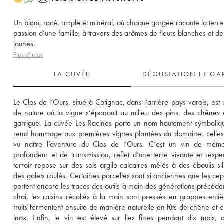
Un blanc racé, ample et minéral, où chaque gorgée raconte la terre 
passion d’une famille, à travers des arômes de fleurs blanches et de 
jaunes.
Plus d'infos
LA CUVÉE
DÉGUSTATION ET GA
Le Clos de l’Ours, situé à Cotignac, dans l’arrière-pays varois, est u
de nature où la vigne s’épanouit au milieu des pins, des chênes e
garrigue. La cuvée Les Racines porte un nom hautement symbolique
rend hommage aux premières vignes plantées du domaine, celles 
vu naître l’aventure du Clos de l’Ours. C’est un vin de mémoi
profondeur et de transmission, reflet d’une terre vivante et respec
terroir repose sur des sols argilo-calcaires mêlés à des éboulis sili
des galets roulés. Certaines parcelles sont si anciennes que les ceps
portent encore les traces des outils à main des générations précéden
chai, les raisins récoltés à la main sont pressés en grappes entièr
fruits fermentent ensuite de manière naturelle en fûts de chêne et e
inox. Enfin, le vin est élevé sur lies fines pendant dix mois, 