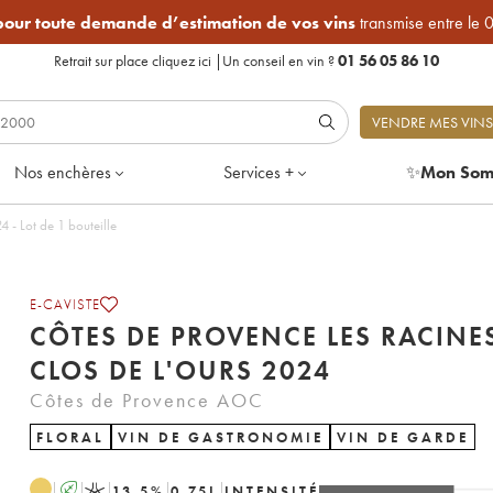
 pour toute demande d’estimation de vos vins
transmise entre le 
Retrait sur place
cliquez ici
|
Un conseil en vin ?
01 56 05 86 10
VENDRE MES VINS
Nos enchères
Services +
✨
Mon Som
rovence Les Racines Clos de l'Ours 2024 - Lot de 1 bouteille
E-CAVISTE
CÔTES DE PROVENCE LES RACINE
CLOS DE L'OURS 2024
Côtes de Provence AOC
FLORAL
VIN DE GASTRONOMIE
VIN DE GARDE
A
K
13.5
%
0.75
L
INTENSITÉ