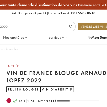
 pour toute demande d’estimation de vos vins
transmise entre le 
Retrait sur place
cliquez ici
|
Un conseil en vin ?
01 56 05 86 10
VENDRE MES VINS
Nos enchères
Services +
✨
Mon Som
d Lopez 2022 - Lot de 2 bouteilles
ENCHÈRE
VIN DE FRANCE BLOUGE ARNAUD
LOPEZ 2022
FRUITS ROUGES
VIN D'APÉRITIF
A
13
%
1.5
L
INTENSITÉ