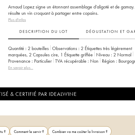
Arnaud Lopez signe un étonnant assemblage d’aligoté et de gamay. 
résulte un vin croquant à partager entre copains.
Plus d'infos
DESCRIPTION DU LOT
DÉGUSTATION ET GA
Quantité :
2 bouteilles
Observations :
2 Étiquettes très légèrement
marquées
,
2 Capsules cire
,
1 Étiquette griffée
Niveau :
2
Normal
Provenance :
particulier
TVA récupérable :
non
Région :
Bourgog
Appellation :
Vin de France
Propriétaire :
Arnaud Lopez
En savoir plus...
ISÉ & CERTIFIÉ PAR IDEALWINE
tu ?
Comment le servir ?
Combien va me coûter la livraison ?