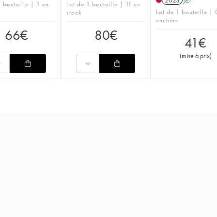
2023
A
 bouteille | 1 en
Lot de 1 bouteille | 11 en
Lot de 1 bouteille | 
stock
enchère
66
€
80
€
41
€
(
mise à prix
)