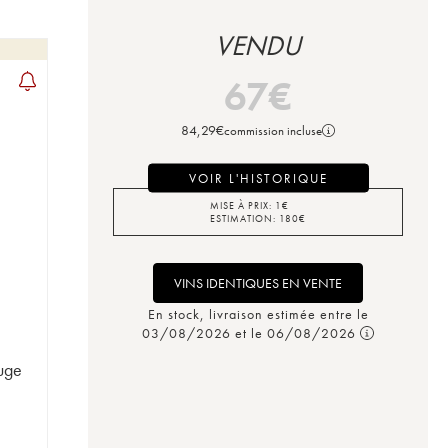
VENDU
67
€
84,29
€
commission incluse
VOIR L'HISTORIQUE
MISE À PRIX:
1
€
ESTIMATION:
180
€
VINS IDENTIQUES EN VENTE
En stock, livraison estimée entre le
03/08/2026 et le 06/08/2026
uge