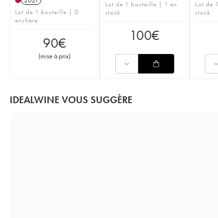
2021
Lot de 1 bouteille | 1 en
Lot de 1
Lot de 1 bouteille | 0
stock
stock
enchère
100
€
90
€
(
mise à prix
)
IDEALWINE VOUS SUGGÈRE