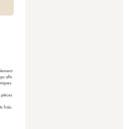
lement 
s afin 
miques. 
pièces 
frais. 