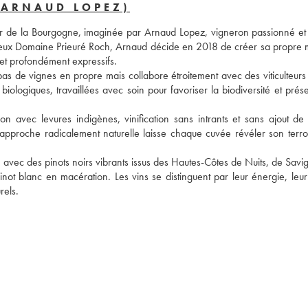
(ARNAUD LOPEZ)
r de la Bourgogne, imaginée par Arnaud Lopez, vigneron passionné et a
ieux Domaine Prieuré Roch, Arnaud décide en 2018 de créer sa propre m
 et profondément expressifs.
s de vignes en propre mais collabore étroitement avec des viticulteurs b
iologiques, travaillées avec soin pour favoriser la biodiversité et prése
n avec levures indigènes, vinification sans intrants et sans ajout de s
e approche radicalement naturelle laisse chaque cuvée révéler son terroi
, avec des pinots noirs vibrants issus des Hautes-Côtes de Nuits, de Savi
t blanc en macération. Les vins se distinguent par leur énergie, leur 
rels.