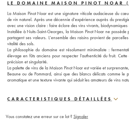
LE DOMAINE MAISON PINOT NOAR 
La Maison Pinot Noar est une signature viticole audacieuse du cœu
de vin naturel. Après une décennie d’expérience auprès du prestig
avec une vision claire : faire éclore des vins vivants, biodynamiques
Installée à Nuits-Saint-Georges, la Maison Pinot Noar ne possède pa
partagent ses valeurs. L’ensemble des raisins provient de parcelles b
vitalité des sols.
La philosophie du domaine est résolument minimaliste : fermentatio
élevage en fûts anciens pour respecter l’authenticité du fruit. Cett
précision et singularité.
La palette de vins de la Maison Pinot Noar est variée et surprenante
Beaune ou de Pommard, ainsi que des blancs délicats comme le pino
aromatique et une texture vivante qui séduit les amateurs de vins natu
CARACTERISTIQUES DÉTAILLÉES
Vous constatez une erreur sur ce lot ?
Signaler