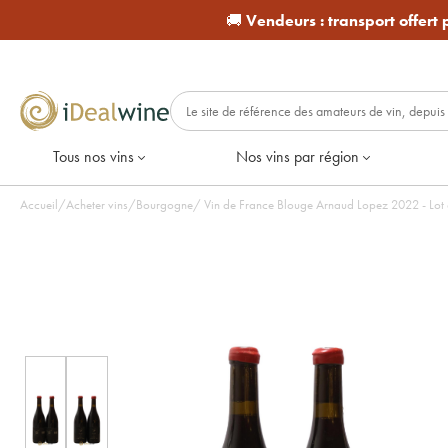
🚚
Vendeurs :
transport offert
Tous nos vins
Nos vins par région
Accueil
/
Acheter vins
/
Bourgogne
/
Vin de France Blouge Arnau