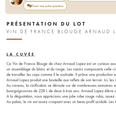
Poser une autre question
PRÉSENTATION DU LOT
LA CUVÉE
Ce Vin de France Blouge de chez Arnaud Lopez est un curieux asse
un assemblage du blanc et du rouge. Les raisins composants celle-c
de travailler les ceps comme il le souhaite. Il prône une production en 
Arnaud Lopez produit une bouteille aux reflets de son terroir. Ici, les 
Au caveau, la vinification se déroule sur de nombreuses semaines et 
bourguignonnes de 228 L de deux à trois ans. Arnaud Lopez élève au
A la dégustation, nous apprécions une jolie robe rouge rubis, assez 
Au palais, le vin est assez croquant avec un beau profil acidulé. Les ta