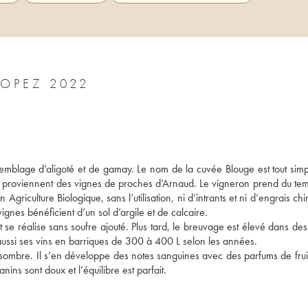
VIN DE FRANCE BLOUGE ARNAUD LOPEZ 2022
mblage d’aligoté et de gamay. Le nom de la cuvée Blouge est tout simp
i proviennent des vignes de proches d’Arnaud. Le vigneron prend du temp
Agriculture Biologique, sans l’utilisation, ni d’intrants et ni d’engrais chi
vignes bénéficient d’un sol d’argile et de calcaire. 
se réalise sans soufre ajouté. Plus tard, le breuvage est élevé dans des 
ssi ses vins en barriques de 300 à 400 L selon les années. 
sombre. Il s’en développe des notes sanguines avec des parfums de fruits 
nins sont doux et l’équilibre est parfait.