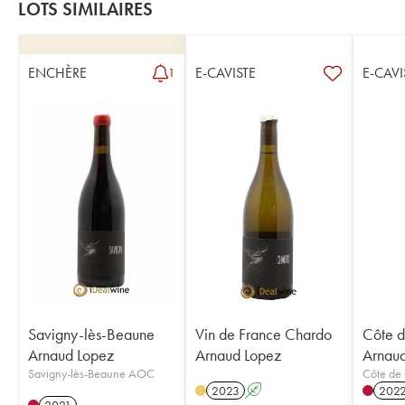
LOTS SIMILAIRES
ENCHÈRE
E-CAVISTE
E-CAVI
1
Savigny-lès-Beaune
Vin de France Chardo
Côte d
Arnaud Lopez
Arnaud Lopez
Arnau
Savigny-lès-Beaune AOC
Côte de 
2023
A
202