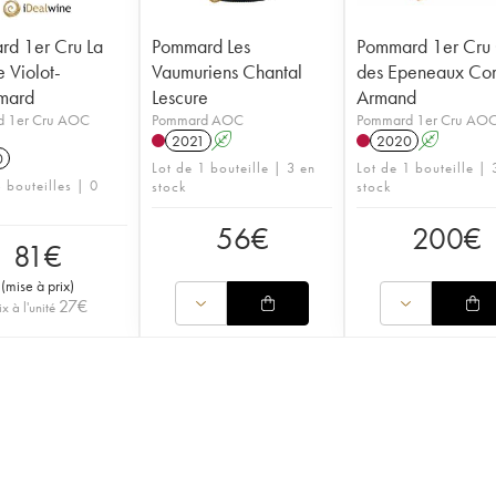
d 1er Cru La
Pommard Les
Pommard 1er Cru 
e Violot-
Vaumuriens Chantal
des Epeneaux Co
mard
Lescure
Armand
 1er Cru AOC
Pommard AOC
Pommard 1er Cru AO
2021
A
2020
A
0
Lot de 1 bouteille | 3 en
Lot de 1 bouteille | 
 bouteilles | 0
stock
stock
56
€
200
€
81
€
(
mise à prix
)
27
€
ix à l'unité