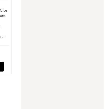
Clos
mte
C
3 en