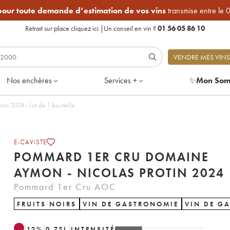
 pour toute demande d’estimation de vos vins
transmise entre le 
Retrait sur place
cliquez ici
|
Un conseil en vin ?
01 56 05 86 10
VENDRE MES VINS
Nos enchères
Services +
✨
Mon Som
Pommard 1er Cru Domaine Aymon - Nicolas Protin 2024 - Lot de 1 bouteille
E-CAVISTE
POMMARD 1ER CRU DOMAINE
AYMON - NICOLAS PROTIN 2024
Pommard 1er Cru AOC
FRUITS NOIRS
VIN DE GASTRONOMIE
VIN DE G
12
%
0.75
L
INTENSITÉ