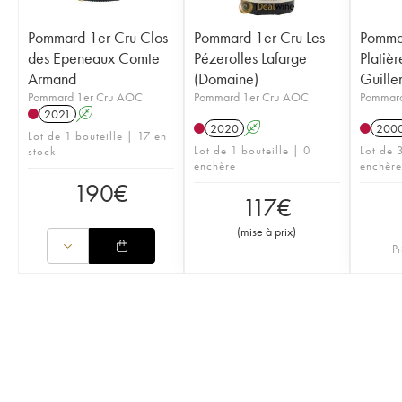
Pommard 1er Cru Clos
Pommard 1er Cru Les
Pommar
des Epeneaux Comte
Pézerolles Lafarge
Platièr
Armand
(Domaine)
Guille
Pommard 1er Cru AOC
Pommard 1er Cru AOC
Pommard
2021
A
2020
A
200
Lot de 1 bouteille | 17 en
Lot de 1 bouteille | 0
Lot de 3
stock
enchère
enchère
190
€
117
€
(
mise à prix
)
Pr