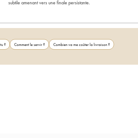
subtile amenant vers une finale persistante.
tu ?
Comment le servir ?
Combien va me coûter la livraison ?