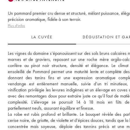
Un pommard premier cru dense et structuré, mêlant puissance, élég
précision aromatique, fidèle à son terroir.
Plus d'infos
LA CUVÉE
DÉGUSTATION ET GA
Les vignes du domaine s’épanouissent sur des sols bruns calcaires m
marnes et de graviers, reposant sur une roche mère argilo-calca
confère au pinot noir structure, densité et élégance. Le climat f
ensoleillé de Pommard permet une maturité lente et complète des r
donnant des tanins fins et une expression aromatique comple
vendange est entièrement manuelle, suivie d’un tri minutieux, 
vinification privilégie les levures indigènes et un élevage en cuves o
avec des remontages doux pour extraire juste ce qu’il faut de matièr
complexité. L’élevage se poursuit 14 à 18 mois en fûts de
partiellement neufs, assurant équilibre et finesse. 
La robe est rubis profond et brillante. Le bouquet révèle des par
cerise noire, de griotte, de violette et d’épices douces, tandis que la
concentrée mais soyeuse, déploie des tannins précis et une min