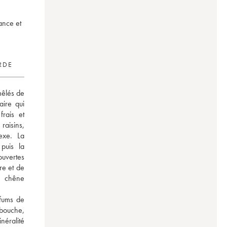
ance et
RDE
êlés de 
ire qui 
rais et 
aisins, 
xe. La 
puis la 
uvertes 
e et de 
 chêne 
fums de 
 bouche, 
éralité 