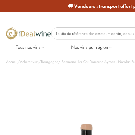
🚚
Vendeurs :
transport offert
Tous nos vins
Nos vins par région
Accueil
/
Acheter vins
/
Bourgogne
/