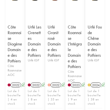
Côte
Urfé Les
Urfé
Côte
Urfé Fou
Roannai
Grenett
Granit
Roannai
de
se
es
rosé
se
Chêne
Diogène
Domain
Domain
L'Intégra
Domain
Domain
e des
e des
le
e des
e des
Pothiers
Pothiers
Domain
Pothiers
Pothiers
Urfé IGP
Urfé IGP
e des
Urfé IGP
Côte
Pothiers
Roannaise
Côte
AOC
Roannaise
AOC
2022
A
2022
A
2022
A
2023
A
2024
A
Lot de 1
Lot de 1
Lot de 1
Lot de 1
Lot de 1
bouteille
bouteille
bouteille
bouteille
bouteille
| 4 en
| 8 en
| 35 en
| 9 en
| 38 en
stock
stock
stock
stock
stock