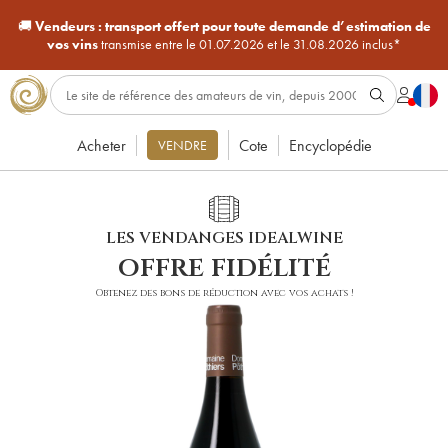
🚚
Vendeurs :
transport offert pour toute demande d’estimation de
vos vins
transmise entre le 01.07.2026 et le 31.08.2026 inclus*
Acheter
Cote
Encyclopédie
VENDRE
LES VENDANGES IDEALWINE
offre fidélité
Obtenez des bons de réduction avec vos achats !