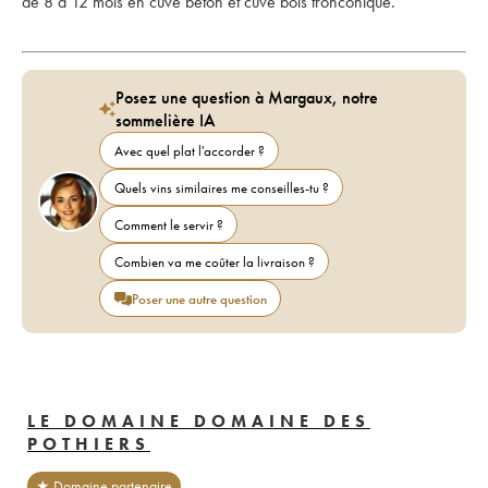
de 8 à 12 mois en cuve béton et cuve bois tronconique.
Posez une question à Margaux, notre
sommelière IA
Avec quel plat l'accorder ?
Quels vins similaires me conseilles-tu ?
Comment le servir ?
Combien va me coûter la livraison ?
Poser une autre question
LE DOMAINE DOMAINE DES
POTHIERS
★ Domaine partenaire