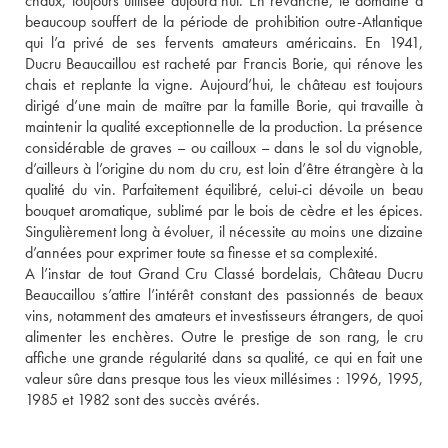
chaux, toujours utilisée aujourd’hui. En revanche, le domaine a 
beaucoup souffert de la période de prohibition outre-Atlantique 
qui l’a privé de ses fervents amateurs américains. En 1941, 
Ducru Beaucaillou est racheté par Francis Borie, qui rénove les 
chais et replante la vigne. Aujourd’hui, le château est toujours 
dirigé d’une main de maître par la famille Borie, qui travaille à 
maintenir la qualité exceptionnelle de la production. La présence 
considérable de graves – ou cailloux – dans le sol du vignoble, 
d’ailleurs à l’origine du nom du cru, est loin d’être étrangère à la 
qualité du vin. Parfaitement équilibré, celui-ci dévoile un beau 
bouquet aromatique, sublimé par le bois de cèdre et les épices. 
Singulièrement long à évoluer, il nécessite au moins une dizaine 
d’années pour exprimer toute sa finesse et sa complexité.
A l’instar de tout Grand Cru Classé bordelais, Château Ducru 
Beaucaillou s’attire l’intérêt constant des passionnés de beaux 
vins, notamment des amateurs et investisseurs étrangers, de quoi 
alimenter les enchères. Outre le prestige de son rang, le cru 
affiche une grande régularité dans sa qualité, ce qui en fait une 
valeur sûre dans presque tous les vieux millésimes : 1996, 1995, 
1985 et 1982 sont des succès avérés.