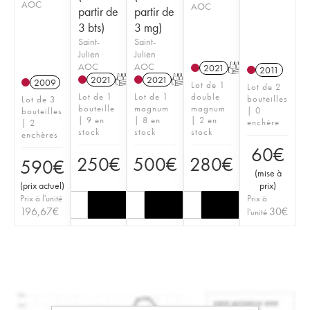
AOC
AOC
partir de
partir de
3 bts)
3 mg)
Saint-
Saint-
Julien
Julien
AOC
AOC
2021
T
2011
2021
T
2021
T
2009
Lot de 1
Lot de 2
Lot de 1
Lot de 1
double
bouteilles
Lot de 3
bouteille
magnum
magnum
| 0
bouteilles
| 9 en
| 8 en
| 2 en
enchère
| 2
stock
stock
stock
enchères
60
€
250
€
500
€
280
€
590
€
(
mise à
(
prix actuel
)
prix
)
Prix à l'unité
Prix à
196,67
€
30
€
l'unité