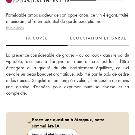
T
13
%
1.5
L
INTENSITÉ
Formidable ambassadeur de son appellation, ce vin élégant, fruité
et puissant, offre un potentiel de garde exceptionnel.
Plus d'infos
LA CUVÉE
DÉGUSTATION ET GARDE
La présence considérable de graves - ou cailloux - dans le sol du 
vignoble, d'ailleurs à l'origine du nom du cru, est loin d'être 
étrangère à la qualité du vin. Parfaitement équilibré, celui-ci 
dévoile un beau bouquet aromatique, sublimé par le bois de cèdre 
et les épices. Singulièrement long à évoluer, il nécessite au moins 
une dizaine d'années pour exprimer toute sa finesse et sa 
complexité.
Posez une question à Margaux, notre
sommelière IA
Avec quel plat l'accorder ?