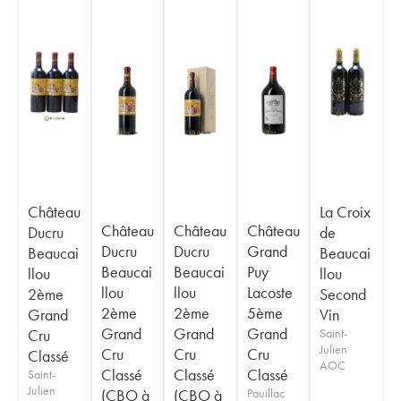
Château
La Croix
Château
Château
Château
Ducru
de
Ducru
Ducru
Grand
Beaucai
Beaucai
Beaucai
Beaucai
Puy
llou
llou
llou
llou
Lacoste
2ème
Second
2ème
2ème
5ème
Grand
Vin
Grand
Grand
Grand
Cru
Saint-
Julien
Cru
Cru
Cru
Classé
AOC
Classé
Classé
Classé
Saint-
Julien
(CBO à
(CBO à
Pauillac