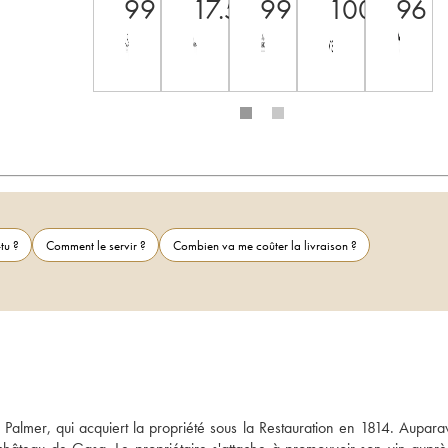
99
17.5
99
100
96
tu ?
Comment le servir ?
Combien va me coûter la livraison ?
almer, qui acquiert la propriété sous la Restauration en 1814. Auparava