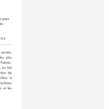
s pays
té.
RDE
 année, 
s plus 
Palmer, 
en fait 
tion de 
fère à 
'arômes 
 et les 