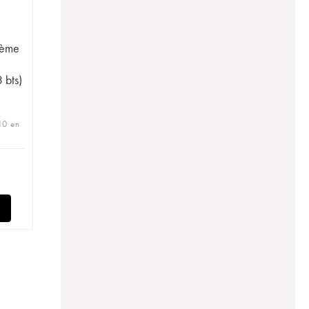
3ème
 bts)
10 en