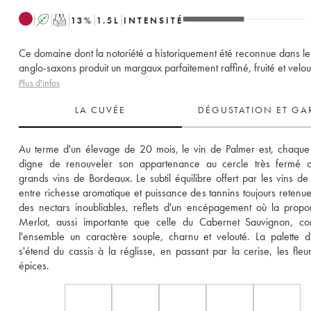
A
T
13
%
1.5
L
INTENSITÉ
Ce domaine dont la notoriété a historiquement été reconnue dans le
anglo-saxons produit un margaux parfaitement raffiné, fruité et velou
Plus d'infos
LA CUVÉE
DÉGUSTATION ET GA
Au terme d'un élevage de 20 mois, le vin de Palmer est, chaque
digne de renouveler son appartenance au cercle très fermé de
grands vins de Bordeaux. Le subtil équilibre offert par les vins de 
entre richesse aromatique et puissance des tannins toujours retenue, 
des nectars inoubliables, reflets d'un encépagement où la propor
Merlot, aussi importante que celle du Cabernet Sauvignon, con
l'ensemble un caractère souple, charnu et velouté. La palette d
s'étend du cassis à la réglisse, en passant par la cerise, les fleurs
épices.