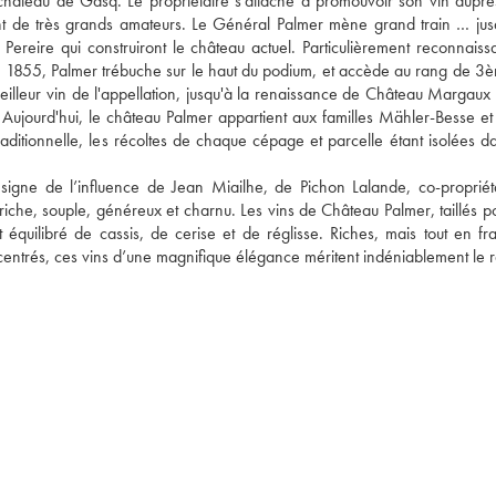
hâteau de Gasq. Le propriétaire s'attache à promouvoir son vin auprès
ont de très grands amateurs. Le Général Palmer mène grand train … jusq
ereire qui construiront le château actuel. Particulièrement reconnaissab
de 1855, Palmer trébuche sur le haut du podium, et accède au rang de 3è
eilleur vin de l'appellation, jusqu'à la renaissance de Château Margaux à
Aujourd'hui, le château Palmer appartient aux familles Mähler-Besse et S
aditionnelle, les récoltes de chaque cépage et parcelle étant isolées da
igne de l’influence de Jean Miailhe, de Pichon Lalande, co-propriéta
iche, souple, généreux et charnu. Les vins de Château Palmer, taillés po
quilibré de cassis, de cerise et de réglisse. Riches, mais tout en fraî
centrés, ces vins d’une magnifique élégance méritent indéniablement le r