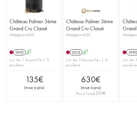
Château Palmer 3ème
Château Palmer 3ème
Châte
Grand Cru Classé
Grand Cru Classé
Grand 
Margaux AOC
Margaux AOC
Margau
1992
A
2015
A
199
Lot de 1 bouteille | 0
Lot de 3 bouteilles | 0
Lot de 1
enchère
enchère
enchère
135
€
630
€
(
mise à prix
)
(
mise à prix
)
210
€
Prix à l'unité