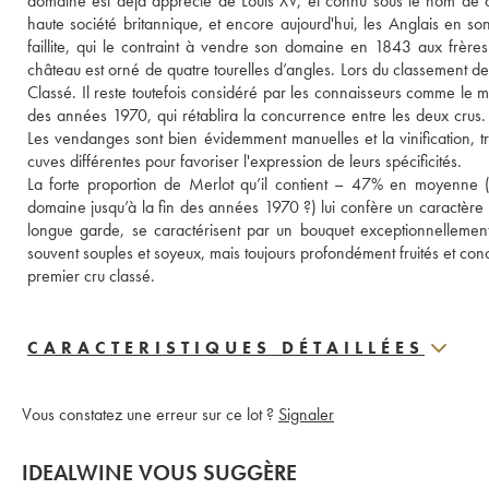
domaine est déjà apprécié de Louis XV, et connu sous le nom de c
haute société britannique, et encore aujourd'hui, les Anglais en s
faillite, qui le contraint à vendre son domaine en 1843 aux frères P
château est orné de quatre tourelles d’angles. Lors du classement 
Classé. Il reste toutefois considéré par les connaisseurs comme le m
des années 1970, qui rétablira la concurrence entre les deux crus. 
Les vendanges sont bien évidemment manuelles et la vinification, tr
cuves différentes pour favoriser l'expression de leurs spécificités. 
La forte proportion de Merlot qu’il contient – 47% en moyenne (s
domaine jusqu’à la fin des années 1970 ?) lui confère un caractère r
longue garde, se caractérisent par un bouquet exceptionnellement é
souvent souples et soyeux, mais toujours profondément fruités et con
premier cru classé.
CARACTERISTIQUES DÉTAILLÉES
Vous constatez une erreur sur ce lot ?
Signaler
IDEALWINE VOUS SUGGÈRE