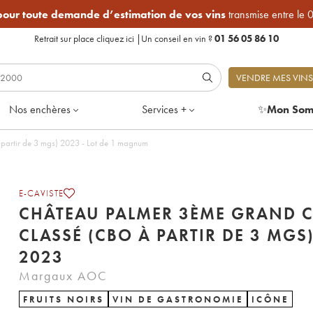
 pour toute demande d’estimation de vos vins
transmise entre le 
Retrait sur place
cliquez ici
|
Un conseil en vin ?
01 56 05 86 10
VENDRE MES VINS
Nos enchères
Services +
✨
Mon Som
partir de 3 mgs) 2023 - Lot de 1 magnum
E-CAVISTE
CHÂTEAU PALMER 3ÈME GRAND 
CLASSÉ (CBO À PARTIR DE 3 MGS
2023
Margaux AOC
FRUITS NOIRS
VIN DE GASTRONOMIE
ICÔNE