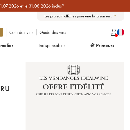
01.07.2026 et le 31.08.2026 inclus*
Les prix sont affichés pour une livraison en :
Cote des vins
Guide des vins
melier
Indispensables
🍇 Primeurs
LES VENDANGES IDEALWINE
offre fidélité
CRU
Obtenez des bons de réduction avec vos achats !
)