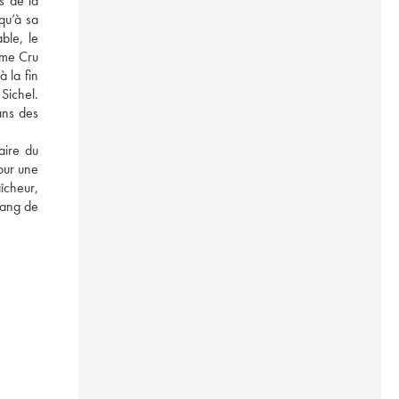
 de la 
u’à sa 
le, le 
me Cru 
 la fin 
ichel. 
ns des 
ire du 
ur une 
cheur, 
ang de 