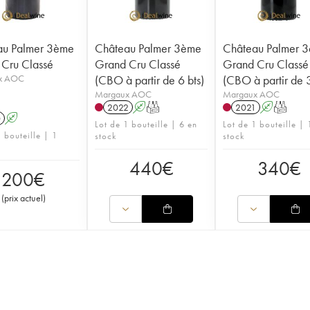
au Palmer 3ème
Château Palmer 3ème
Château Palmer 
Cru Classé
Grand Cru Classé
Grand Cru Classé
x AOC
(CBO à partir de 6 bts)
(CBO à partir de 3
Margaux AOC
Margaux AOC
2022
A
T
2021
A
T
0
A
Lot de 1 bouteille | 6 en
Lot de 1 bouteille | 
 bouteille | 1
stock
stock
440
€
340
€
200
€
(
prix actuel
)