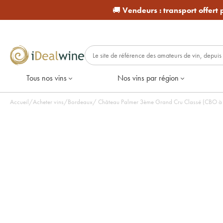
🚚
Vendeurs :
transport offert
Tous nos vins
Nos vins par région
Accueil
/
Acheter vins
/
Bordeaux
/
Château Palmer 3ème Grand Cru Classé (CBO à 